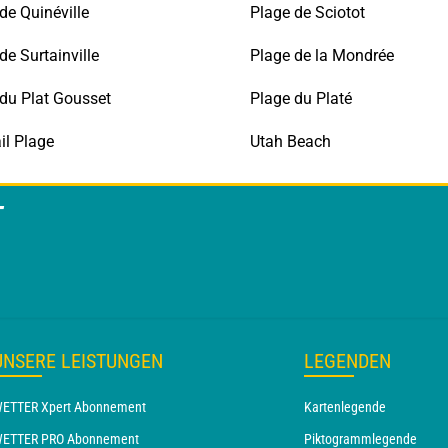
de Quinéville
Plage de Sciotot
de Surtainville
Plage de la Mondrée
du Plat Gousset
Plage du Platé
il Plage
Utah Beach
T
UNSERE LEISTUNGEN
LEGENDEN
ETTER Xpert Abonnement
Kartenlegende
ETTER PRO Abonnement
Piktogrammlegende