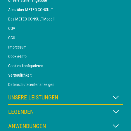
Unsere Stellenangebote
Alles über METEO CONSULT
Das METEO CONSULT-Modell
CGV
CGU
Impressum
Cookie-Info
Cookies konfigurieren
Vertraulichkeit
Datenschutzcenter anzeigen
UNSERE LEISTUNGEN
WETTER Xpert Abonnement
LEGENDEN
WETTER PRO Abonnement
Kartenlegende
ANWENDUNGEN
Beratung mit einem Vorhersager