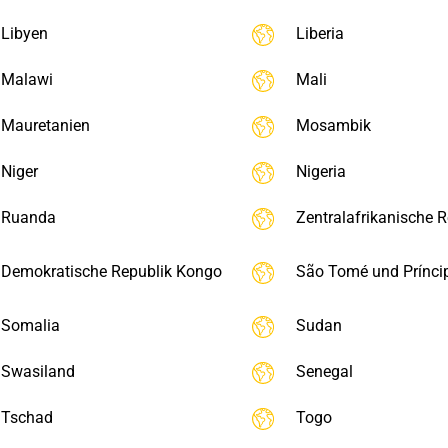
Libyen
Liberia
Malawi
Mali
Mauretanien
Mosambik
Niger
Nigeria
Ruanda
Zentralafrikanische R
Demokratische Republik Kongo
São Tomé und Prínci
Somalia
Sudan
Swasiland
Senegal
Tschad
Togo