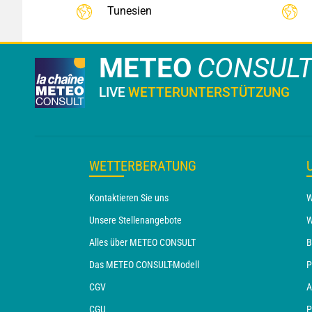
Tunesien
METEO
CONSUL
LIVE
WETTERUNTERSTÜTZUNG
WETTERBERATUNG
Kontaktieren Sie uns
W
Unsere Stellenangebote
W
Alles über METEO CONSULT
B
Das METEO CONSULT-Modell
P
CGV
A
CGU
P