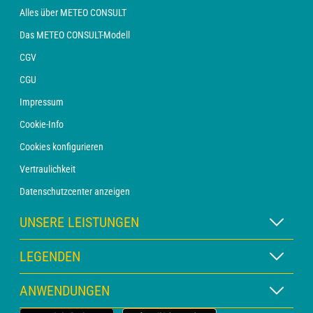
Alles über METEO CONSULT
Das METEO CONSULT-Modell
CGV
CGU
Impressum
Cookie-Info
Cookies konfigurieren
Vertraulichkeit
Datenschutzcenter anzeigen
UNSERE LEISTUNGEN
WETTER Xpert Abonnement
LEGENDEN
WETTER PRO Abonnement
Kartenlegende
ANWENDUNGEN
Beratung mit einem Vorhersager
Piktogrammlegende