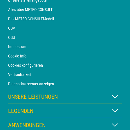
Unsere Stellenangebote
Alles über METEO CONSULT
Das METEO CONSULT-Modell
CGV
CGU
Impressum
Cookie-Info
Cookies konfigurieren
Vertraulichkeit
Datenschutzcenter anzeigen
UNSERE LEISTUNGEN
WETTER Xpert Abonnement
LEGENDEN
WETTER PRO Abonnement
Kartenlegende
ANWENDUNGEN
Beratung mit einem Vorhersager