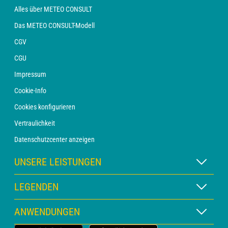
Alles über METEO CONSULT
Das METEO CONSULT-Modell
CGV
CGU
Impressum
Cookie-Info
Cookies konfigurieren
Vertraulichkeit
Datenschutzcenter anzeigen
UNSERE LEISTUNGEN
WETTER Xpert Abonnement
LEGENDEN
WETTER PRO Abonnement
Kartenlegende
ANWENDUNGEN
Beratung mit einem Vorhersager
Piktogrammlegende