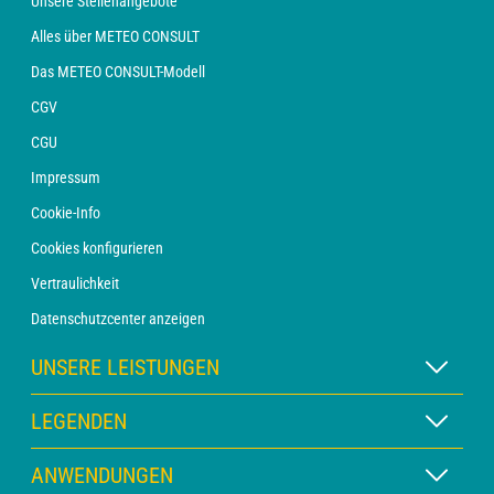
Unsere Stellenangebote
Alles über METEO CONSULT
Das METEO CONSULT-Modell
CGV
CGU
Impressum
Cookie-Info
Cookies konfigurieren
Vertraulichkeit
Datenschutzcenter anzeigen
UNSERE LEISTUNGEN
WETTER Xpert Abonnement
LEGENDEN
WETTER PRO Abonnement
Kartenlegende
ANWENDUNGEN
Beratung mit einem Vorhersager