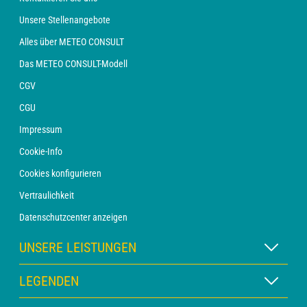
Unsere Stellenangebote
Alles über METEO CONSULT
Das METEO CONSULT-Modell
CGV
CGU
Impressum
Cookie-Info
Cookies konfigurieren
Vertraulichkeit
Datenschutzcenter anzeigen
UNSERE LEISTUNGEN
WETTER Xpert Abonnement
LEGENDEN
WETTER PRO Abonnement