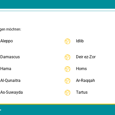
igen möchten:
Aleppo
Idlib
Damascus
Deir ez-Zor
Hama
Homs
Al-Qunaitra
Ar-Raqqah
As-Suwayda
Tartus
T