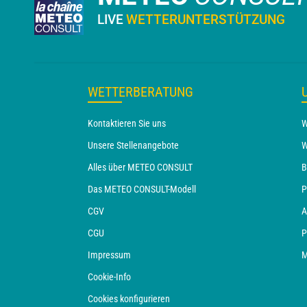
LIVE
WETTERUNTERSTÜTZUNG
WETTERBERATUNG
Kontaktieren Sie uns
W
Unsere Stellenangebote
W
Alles über METEO CONSULT
B
Das METEO CONSULT-Modell
P
CGV
A
CGU
P
Impressum
M
Cookie-Info
Cookies konfigurieren