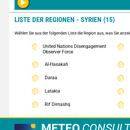
LISTE DER REGIONEN - SYRIEN (15)
Wählen Sie aus der folgenden Liste die Region aus, was Sie anze
United Nations Disengagement
Observer Force
Al-Hasakah
Daraa
Latakia
Rif Dimashq
METEO
CONSUL