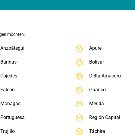
igen möchten:
Anzoátegui
Apure
Barinas
Bolívar
Cojedes
Delta Amacuro
Falcón
Guárico
Monagas
Mérida
Portuguesa
Región Capital
Trujillo
Táchira