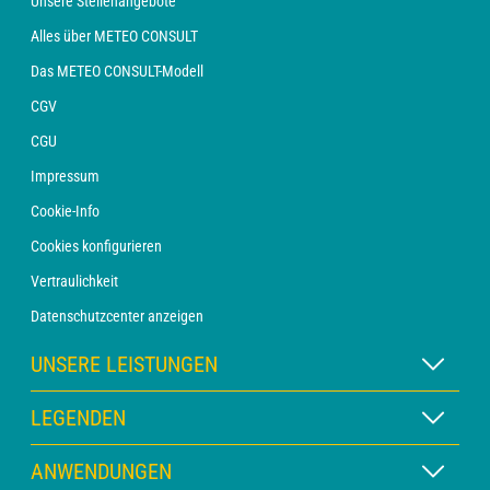
Unsere Stellenangebote
Alles über METEO CONSULT
Das METEO CONSULT-Modell
CGV
CGU
Impressum
Cookie-Info
Cookies konfigurieren
Vertraulichkeit
Datenschutzcenter anzeigen
UNSERE LEISTUNGEN
WETTER Xpert Abonnement
LEGENDEN
WETTER PRO Abonnement
Kartenlegende
ANWENDUNGEN
Beratung mit einem Vorhersager