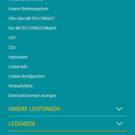
Unsere Stellenangebote
Alles über METEO CONSULT
Das METEO CONSULT-Modell
CGV
CGU
Impressum
Cookie-Info
Cookies konfigurieren
Vertraulichkeit
Datenschutzcenter anzeigen
UNSERE LEISTUNGEN
WETTER Xpert Abonnement
LEGENDEN
WETTER PRO Abonnement