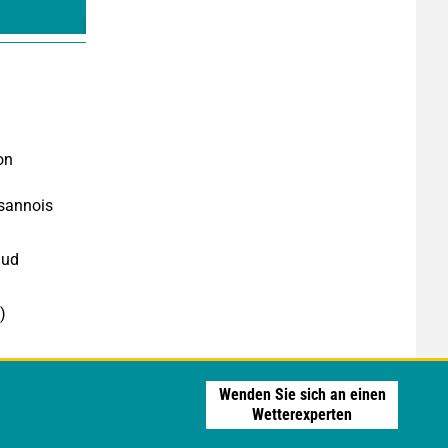
on
usannois
aud
)
Wenden Sie sich an einen
Wetterexperten