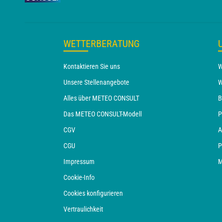
WETTERBERATUNG
Kontaktieren Sie uns
W
Unsere Stellenangebote
W
Alles über METEO CONSULT
B
Das METEO CONSULT-Modell
P
CGV
A
CGU
P
Impressum
M
Cookie-Info
Cookies konfigurieren
Vertraulichkeit