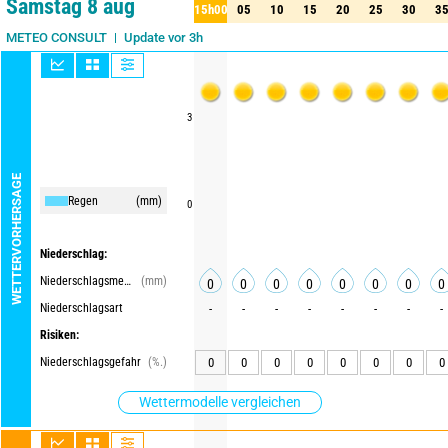
Samstag 8 aug
15h00
05
10
15
20
25
30
3
15h00
05
10
15
20
25
30
35
Update vor 3h
METEO CONSULT
3
WETTERVORHERSAGE
Regen
(mm)
0
Niederschlag:
Niederschlagsmenge
(mm)
0
0
0
0
0
0
0
0
Niederschlagsart
-
-
-
-
-
-
-
-
Risiken:
Niederschlagsgefahr
(%.)
0
0
0
0
0
0
0
0
Wettermodelle vergleichen