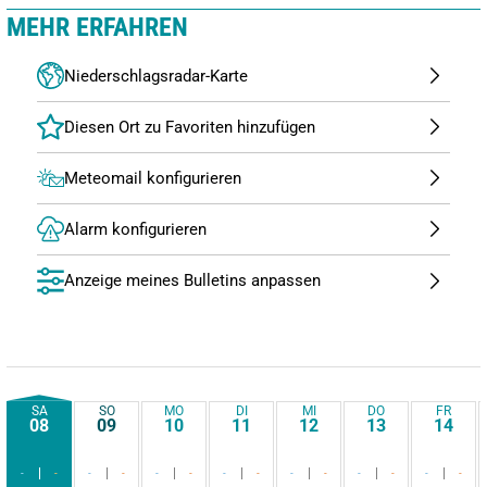
MEHR ERFAHREN
Niederschlagsradar-Karte
Meteomail konfigurieren
Alarm konfigurieren
Anzeige meines Bulletins anpassen
SA
SO
MO
DI
MI
DO
FR
08
09
10
11
12
13
14
-
-
-
-
-
-
-
-
-
-
-
-
-
-