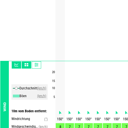
20
15
Durchschnittliche Winde
(km/h)
10
Böen
(km/h)
5
WIND
10m vom Boden entfernt:
Windrichtung
150
°
150
°
150
°
150
°
150
°
150
°
150
°
150
(°)
Windgeschwindigkeit
8
7
7
7
7
7
7
7
(km/h)