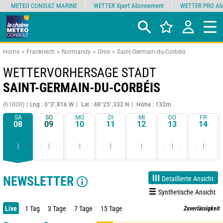
METEO CONSULT MARINE
WETTER Xpert Abonnement
WETTER PRO Ab
Home
Frankreich
Normandy
Orne
Saint-Germain-du-Corbéis
WETTERVORHERSAGE STADT
SAINT-GERMAIN-DU-CORBÉIS
(61000)
Lng : 0°3’,816 W
Lat : 48°25’,332 N
Höhe : 132m
SA
SO
MO
DI
MI
DO
FR
08
09
10
11
12
13
14
-
-
-
-
-
-
-
-
-
-
-
-
-
-
NEWSLETTER
Detaillierte Ansicht
Synthetische Ansicht
Live
1 Tag
3 Tage
7 Tage
15 Tage
Zuverlässigkeit
90%