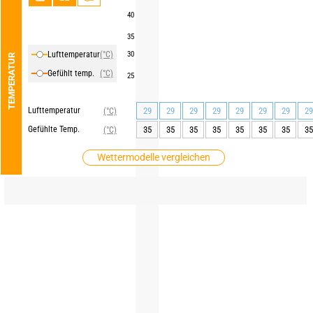
40
35
Lufttemperatur
(°C)
30
TEMPERATUR
Gefühlt temp.
(°C)
25
Lufttemperatur
29
29
29
29
29
29
29
29
(°C)
Gefühlte Temp.
35
35
35
35
35
35
35
35
(°C)
Wettermodelle vergleichen