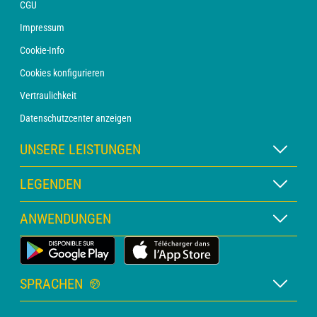
CGU
Impressum
Cookie-Info
Cookies konfigurieren
Vertraulichkeit
Datenschutzcenter anzeigen
UNSERE LEISTUNGEN
WETTER Xpert Abonnement
LEGENDEN
WETTER PRO Abonnement
Kartenlegende
ANWENDUNGEN
Beratung mit einem Vorhersager
Piktogrammlegende
PRO-Newsletter
Wetter-App für Land
Glossar
Alarme
SPRACHEN
Personalisiertes Angebot
Französisch
Meereswettervorhersage