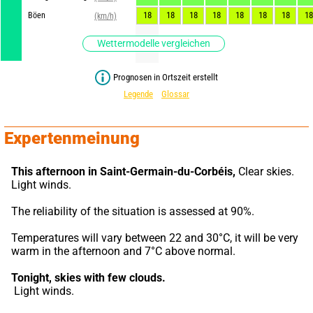
18
18
18
18
18
18
18
18
Böen
(km/h)
Wettermodelle vergleichen
Prognosen in Ortszeit erstellt
Legende
Glossar
Expertenmeinung
This afternoon in Saint-Germain-du-Corbéis,
 Clear skies. 
Light winds.
The reliability of the situation is assessed at 90%.
Temperatures will vary between 22 and 30°C, it will be very 
warm in the afternoon and 7°C above normal.
Tonight,
skies with few clouds.
 Light winds.