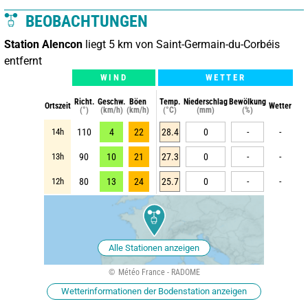
BEOBACHTUNGEN
Station Alencon
liegt 5 km von Saint-Germain-du-Corbéis
entfernt
WIND
WETTER
Richt.
Geschw.
Böen
Temp.
Niederschlag
Bewölkung
Ortszeit
Wetter
(°)
(km/h)
(km/h)
(°C)
(mm)
(%)
14h
110
4
22
28.4
0
-
-
13h
90
10
21
27.3
0
-
-
12h
80
13
24
25.7
0
-
-
Alle Stationen anzeigen
Météo France - RADOME
Wetterinformationen der Bodenstation anzeigen