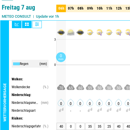
75%
Freitag 7 aug
06h
07h
08h
09h
10h
11h
12h
13
06h
07h
08h
09h
10h
11h
12h
13
Update vor 1h
Update in 2h
METEO CONSULT
3
0
mm
Regen
(mm)
0
Wolken:
WETTERVORHERSAGE
Wolkendecke
(%.)
70
65
60
55
50
50
50
5
Niederschlag:
Niederschlagsmenge
(mm)
0
0
0
0
0
0
0
0
Niederschlagsart
-
-
Risiken:
Niederschlagsgefahr
(%.)
40
0
0
35
35
25
40
40