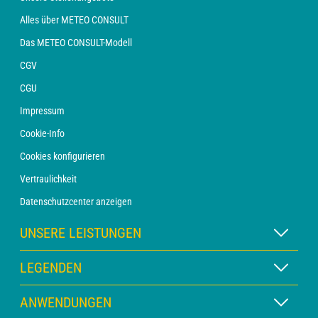
Alles über METEO CONSULT
Das METEO CONSULT-Modell
CGV
CGU
Impressum
Cookie-Info
Cookies konfigurieren
Vertraulichkeit
Datenschutzcenter anzeigen
UNSERE LEISTUNGEN
WETTER Xpert Abonnement
LEGENDEN
WETTER PRO Abonnement
Kartenlegende
ANWENDUNGEN
Beratung mit einem Vorhersager