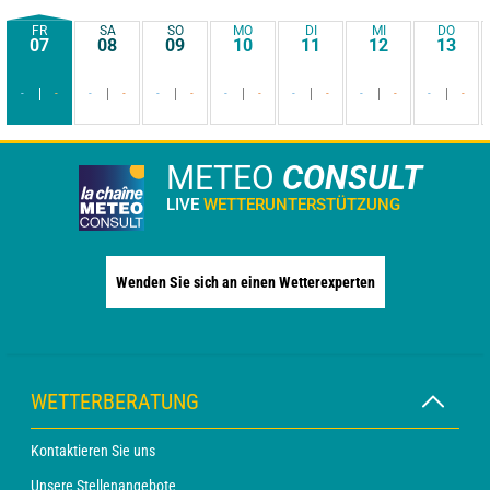
FR
SA
SO
MO
DI
MI
DO
07
08
09
10
11
12
13
-
-
-
-
-
-
-
-
-
-
-
-
-
-
METEO
CONSULT
LIVE
WETTERUNTERSTÜTZUNG
Wenden Sie sich an einen Wetterexperten
WETTERBERATUNG
Kontaktieren Sie uns
Unsere Stellenangebote