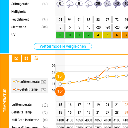
0
0
0
0
30
20
40
4
Stürmgefahr.
(%.)
Helligkeit:
Feuchtigkeit
(%.)
94
94
91
88
83
77
72
69
Sichtweite
(km)
5
5
5
10
>20
>20
>20
>2
UV
0
0
1
2
4
5
6
7
Wettermodelle vergleichen
30
25
15°
20
Lufttemperatur
(°C)
15
Gefühlt temp.
(°C)
TEMPERATUR
10
15°
Lufttemperatur
15
16
17
18
19
21
21
22
(°C)
Gefühlte Temp.
15
16
17
19
21
27
28
29
(°C)
Null-Grad-Isotherme
(m)
4100
4100
4050
4000
4050
4100
4100
410
Regen-/Schneegrenze
(m)
3800
3800
3750
3700
3750
3800
3800
380