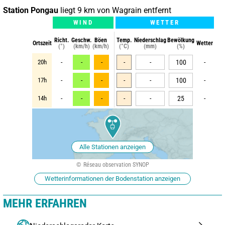
Station Pongau
liegt 9 km von Wagrain entfernt
WIND
WETTER
Richt.
Geschw.
Böen
Temp.
Niederschlag
Bewölkung
Ortszeit
Wetter
(°)
(km/h)
(km/h)
(°C)
(mm)
(%)
20h
-
-
-
-
-
100
-
17h
-
-
-
-
-
100
-
14h
-
-
-
-
-
25
-
Alle Stationen anzeigen
Réseau observation SYNOP
Wetterinformationen der Bodenstation anzeigen
MEHR ERFAHREN