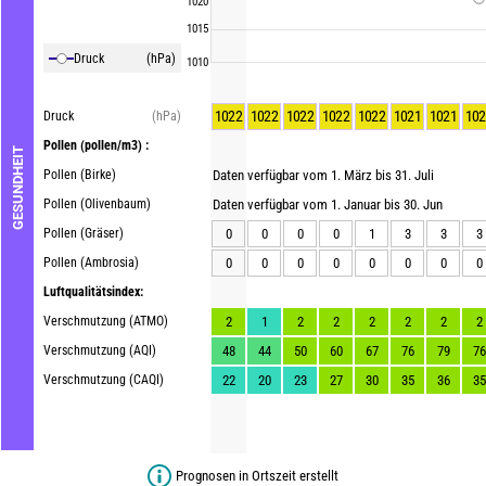
1020
1015
Druck
(hPa)
1010
1022
1022
1022
1022
1022
1021
1021
102
Druck
(hPa)
Pollen
(pollen/m3) :
GESUNDHEIT
Pollen (Birke)
Daten verfügbar vom 1. März bis 31. Juli
Pollen (Olivenbaum)
Daten verfügbar vom 1. Januar bis 30. Jun
Pollen (Gräser)
0
0
0
0
1
3
3
3
Pollen (Ambrosia)
0
0
0
0
0
0
0
0
Luftqualitätsindex:
Verschmutzung (ATMO)
2
1
2
2
2
2
2
2
Verschmutzung (AQI)
48
44
50
60
67
76
79
76
Verschmutzung (CAQI)
22
20
23
27
30
35
36
35
Prognosen in Ortszeit erstellt