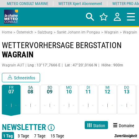
METEO CONSULT MARINE
WETTER Xpert Abonnement
WETTER PRO Ab
Home
Österreich
Salzburg
Sankt Johann im Pongau
Wagrain
Wagrain
WETTERVORHERSAGE BERGSTATION
WAGRAIN
Wagrain AUT
Lng : 13°17’,7666 E
Lat : 47°20’,0166 N
Höhe : 900m
Schneeinfos
FR
SA
SO
MO
DI
MI
DO
07
08
09
10
11
12
13
-
-
-
-
-
-
-
-
-
-
-
-
-
-
NEWSLETTER
Station
Domaine
1 Tag
3 Tage
7 Tage
15 Tage
Zuverlässigkeit