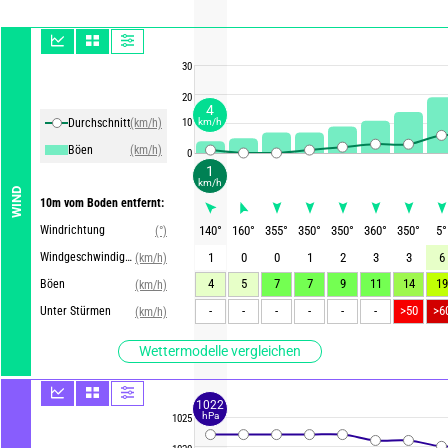
30
20
4
Durchschnittliche Winde
(km/h)
10
km/h
Böen
(km/h)
0
1
km/h
WIND
10m vom Boden entfernt:
Windrichtung
140
°
160
°
355
°
350
°
350
°
360
°
350
°
5
°
(°)
Windgeschwindigkeit
1
0
0
1
2
3
3
6
(km/h)
4
5
7
7
9
11
14
19
Böen
(km/h)
-
-
-
-
-
-
>50
>6
Unter Stürmen
(km/h)
Wettermodelle vergleichen
1022
hPa
1025