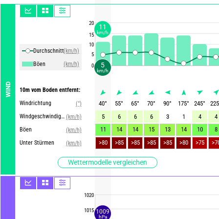
20
11
km/h
15
10
Durchschnittliche Winde
(km/h)
5
Böen
(km/h)
5
0
km/h
WIND
10m vom Boden entfernt:
Windrichtung
40
°
55
°
65
°
70
°
90
°
175
°
245
°
225
(°)
Windgeschwindigkeit
5
6
6
6
3
1
4
4
(km/h)
11
14
14
15
13
14
10
8
Böen
(km/h)
Unter Stürmen
(km/h)
Wettermodelle vergleichen
1020
1015
1009
hPa