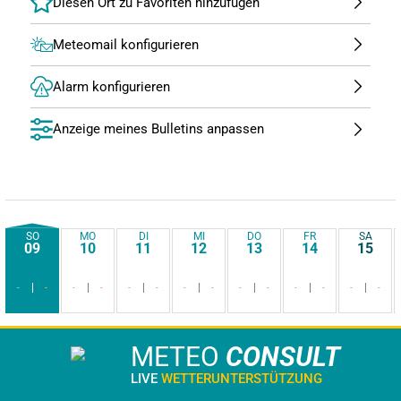
Meteomail konfigurieren
Alarm konfigurieren
Anzeige meines Bulletins anpassen
SO
MO
DI
MI
DO
FR
SA
09
10
11
12
13
14
15
-
-
-
-
-
-
-
-
-
-
-
-
-
-
METEO
CONSULT
LIVE
WETTERUNTERSTÜTZUNG