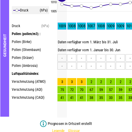
1010
Druck
(hPa)
1005
1009
1008
1008
1007
1008
1009
1009
101
Druck
(hPa)
Pollen
(pollen/m3) :
GESUNDHEIT
Pollen (Birke)
Daten verfügbar vom 1. März bis 31. Juli
Pollen (Olivenbaum)
Daten verfügbar vom 1. Januar bis 30. Jun
Pollen (Gräser)
-
-
-
-
-
-
-
-
Pollen (Ambrosia)
-
-
-
-
-
-
-
-
Luftqualitätsindex:
Verschmutzung (ATMO)
3
3
3
2
2
2
2
2
Verschmutzung (AQI)
75
72
70
67
59
57
59
57
Verschmutzung (CAQI)
41
41
41
38
35
33
35
33
Prognosen in Ortszeit erstellt
Legende
Glossar