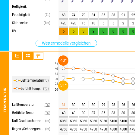
Helligkeit:
Feuchtigkeit
(%.)
68
74
79
81
85
88
91
92
Sichtweite
(km)
>20
>20
15
10
5
5
2
2
UV
6
5
3
2
0
0
0
0
Wettermodelle vergleichen
40°
45
40
35
30
Lufttemperatur
(°C)
25
31°
Gefühlt temp.
(°C)
20
TEMPERATUR
Lufttemperatur
31
30
30
30
29
28
26
26
(°C)
Gefühlte Temp.
40
40
39
37
35
33
30
30
(°C)
Null-Grad-Isotherme
(m)
5050
5050
5050
5050
5050
5100
5100
505
Regen-/Schneegrenze
(m)
4750
4750
4750
4750
4750
4800
4800
475