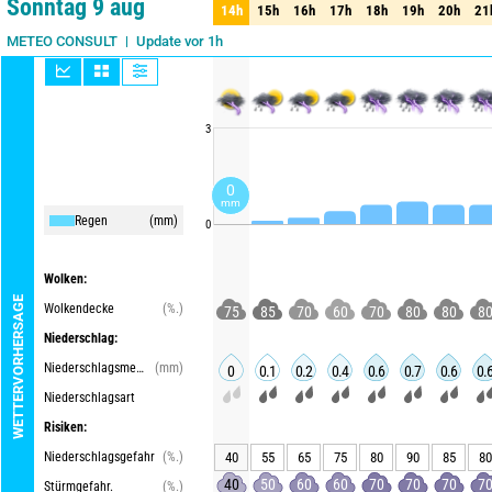
Sonntag 9 aug
14h
15h
16h
17h
18h
19h
20h
21
14h
15h
16h
17h
18h
19h
20h
21
Update vor 1h
METEO CONSULT
3
0
mm
Regen
(mm)
0
Wolken:
WETTERVORHERSAGE
Wolkendecke
(%.)
75
85
70
60
70
80
80
8
Niederschlag:
Niederschlagsmenge
(mm)
0
0.1
0.2
0.4
0.6
0.7
0.6
0.
Niederschlagsart
Risiken:
Niederschlagsgefahr
(%.)
40
55
65
75
80
90
85
80
40
50
60
60
70
70
70
7
Stürmgefahr.
(%.)