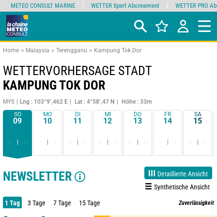
METEO CONSULT MARINE
WETTER Xpert Abonnement
WETTER PRO Ab
Home
Malaysia
Terengganu
Kampung Tok Dor
WETTERVORHERSAGE STADT
KAMPUNG TOK DOR
MYS
Lng : 103°9’,462 E
Lat : 4°58’,47 N
Höhe : 33m
SO
MO
DI
MI
DO
FR
SA
09
10
11
12
13
14
15
-
-
-
-
-
-
-
-
-
-
-
-
-
-
NEWSLETTER
Detaillierte Ansicht
Synthetische Ansicht
1 Tag
3 Tage
7 Tage
15 Tage
Zuverlässigkeit
90%