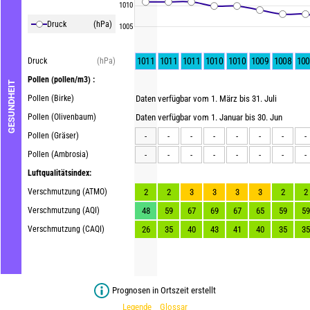
1010
Druck
(hPa)
1005
1011
1011
1011
1010
1010
1009
1008
100
Druck
(hPa)
Pollen
(pollen/m3) :
GESUNDHEIT
Pollen (Birke)
Daten verfügbar vom 1. März bis 31. Juli
Pollen (Olivenbaum)
Daten verfügbar vom 1. Januar bis 30. Jun
Pollen (Gräser)
-
-
-
-
-
-
-
-
Pollen (Ambrosia)
-
-
-
-
-
-
-
-
Luftqualitätsindex:
Verschmutzung (ATMO)
2
2
3
3
3
3
2
2
Verschmutzung (AQI)
48
59
67
69
67
65
59
59
Verschmutzung (CAQI)
26
35
40
43
41
40
35
35
Prognosen in Ortszeit erstellt
Legende
Glossar