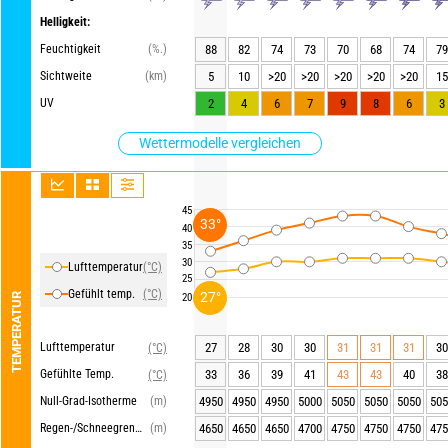
Helligkeit:
Feuchtigkeit
(%.)
88
82
74
73
70
68
74
79
Sichtweite
(km)
5
10
>20
>20
>20
>20
>20
15
UV
2
4
6
7
9
8
6
3
Wettermodelle vergleichen
45
33°
40
35
30
Lufttemperatur
(°C)
25
Gefühlt temp.
(°C)
27°
20
TEMPERATUR
Lufttemperatur
27
28
30
30
31
31
31
30
(°C)
Gefühlte Temp.
33
36
39
41
43
43
40
38
(°C)
Null-Grad-Isotherme
(m)
4950
4950
4950
5000
5050
5050
5050
505
Regen-/Schneegrenze
(m)
4650
4650
4650
4700
4750
4750
4750
475