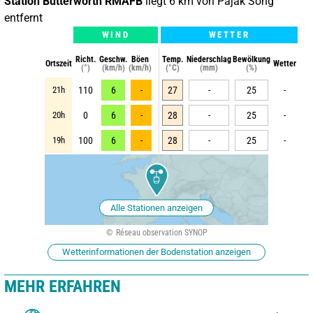
Station Butterworth RMAFB
liegt 6 km von Pajak Song
entfernt
WIND
WETTER
Richt.
Geschw.
Böen
Temp.
Niederschlag
Bewölkung
Ortszeit
Wetter
(°)
(km/h)
(km/h)
(°C)
(mm)
(%)
21h
110
6
-
27
-
25
-
20h
0
6
-
28
-
25
-
19h
100
6
-
28
-
25
-
Alle Stationen anzeigen
Réseau observation SYNOP
Wetterinformationen der Bodenstation anzeigen
MEHR ERFAHREN