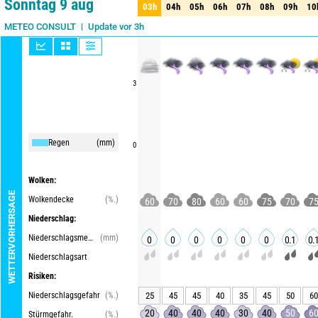
Sonntag 9 aug
03h
04h
05h
06h
07h
08h
09h
10
03h
04h
05h
06h
07h
08h
09h
10
Update vor 3h
METEO CONSULT
3
Regen
(mm)
0
Wolken:
WETTERVORHERSAGE
Wolkendecke
(%.)
60
70
80
60
60
75
70
7
Niederschlag:
Niederschlagsmenge
(mm)
0
0
0
0
0
0
0.1
0.
Niederschlagsart
Risiken:
Niederschlagsgefahr
(%.)
25
45
45
40
35
45
50
60
20
40
40
40
30
40
50
6
Stürmgefahr.
(%.)