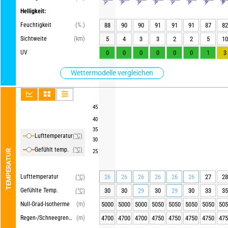
Helligkeit:
Feuchtigkeit
(%.)
88
90
90
91
91
91
87
82
Sichtweite
(km)
5
4
3
3
2
2
5
10
UV
0
0
0
0
0
0
1
3
Wettermodelle vergleichen
45
40
35
Lufttemperatur
(°C)
30
Gefühlt temp.
(°C)
TEMPERATUR
25
Lufttemperatur
26
26
26
26
26
26
27
28
(°C)
Gefühlte Temp.
30
30
29
30
29
30
33
35
(°C)
Null-Grad-Isotherme
(m)
5000
5000
5000
5050
5050
5050
5050
505
Regen-/Schneegrenze
(m)
4700
4700
4700
4750
4750
4750
4750
475