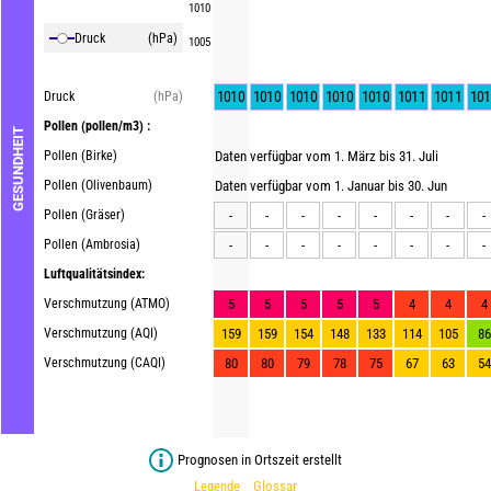
1010
Druck
(hPa)
1005
1010
1010
1010
1010
1010
1011
1011
101
Druck
(hPa)
Pollen
(pollen/m3) :
GESUNDHEIT
Pollen (Birke)
Daten verfügbar vom 1. März bis 31. Juli
Pollen (Olivenbaum)
Daten verfügbar vom 1. Januar bis 30. Jun
Pollen (Gräser)
-
-
-
-
-
-
-
-
Pollen (Ambrosia)
-
-
-
-
-
-
-
-
Luftqualitätsindex:
Verschmutzung (ATMO)
5
5
5
5
5
4
4
4
Verschmutzung (AQI)
159
159
154
148
133
114
105
86
Verschmutzung (CAQI)
80
80
79
78
75
67
63
54
Prognosen in Ortszeit erstellt
Legende
Glossar