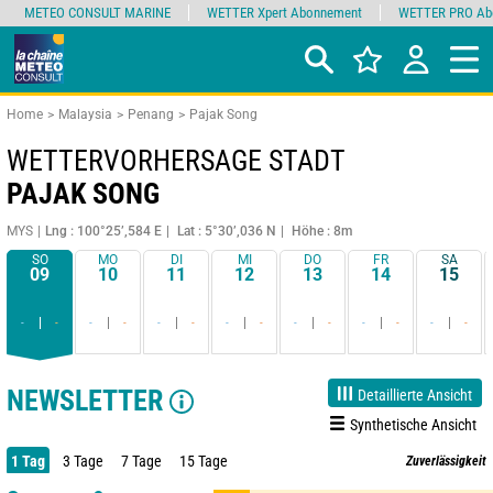
METEO CONSULT MARINE
WETTER Xpert Abonnement
WETTER PRO Ab
Home
Malaysia
Penang
Pajak Song
WETTERVORHERSAGE STADT
PAJAK SONG
MYS
Lng : 100°25’,584 E
Lat : 5°30’,036 N
Höhe : 8m
SO
MO
DI
MI
DO
FR
SA
09
10
11
12
13
14
15
-
-
-
-
-
-
-
-
-
-
-
-
-
-
NEWSLETTER
Detaillierte Ansicht
Synthetische Ansicht
1 Tag
3 Tage
7 Tage
15 Tage
Zuverlässigkeit
85%