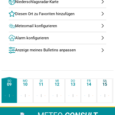
Niederschlagsradar-Karte
Meteomail konfigurieren
Alarm konfigurieren
Anzeige meines Bulletins anpassen
SO
MO
DI
MI
DO
FR
SA
09
10
11
12
13
14
15
-
-
-
-
-
-
-
-
-
-
-
-
-
-