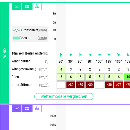
30
20
Durchschnittliche Winde
(km/h)
10
Böen
(km/h)
0
WIND
10m vom Boden entfernt:
Windrichtung
20
°
30
°
30
°
80
°
105
°
135
°
135
°
155
(°)
Windgeschwindigkeit
4
3
2
2
2
2
2
3
(km/h)
6
6
6
5
5
5
6
10
Böen
(km/h)
-
>80
>80
>80
-
>80
>75
>7
Unter Stürmen
(km/h)
Wettermodelle vergleichen
1020
1015