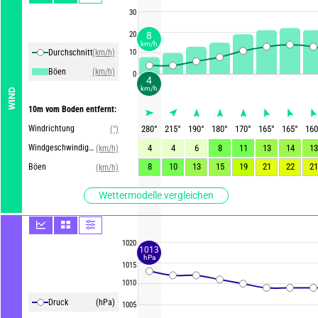
30
8
20
km/h
Durchschnittliche Winde
(km/h)
10
Böen
(km/h)
0
4
km/h
WIND
10m vom Boden entfernt:
Windrichtung
280
°
215
°
190
°
180
°
170
°
165
°
165
°
160
(°)
Windgeschwindigkeit
4
4
6
8
11
13
14
13
(km/h)
8
10
13
15
19
21
22
21
Böen
(km/h)
Wettermodelle vergleichen
1020
1013
hPa
1015
1010
Druck
(hPa)
1005