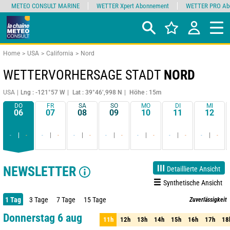
METEO CONSULT MARINE
WETTER Xpert Abonnement
WETTER PRO Ab
Home
USA
California
Nord
WETTERVORHERSAGE STADT
NORD
USA
Lng : -121°57 W
Lat : 39°46’,998 N
Höhe : 15m
DO
FR
SA
SO
MO
DI
MI
06
07
08
09
10
11
12
-
-
-
-
-
-
-
-
-
-
-
-
-
-
NEWSLETTER
Detaillierte Ansicht
Synthetische Ansicht
1 Tag
3 Tage
7 Tage
15 Tage
Zuverlässigkeit
90%
Donnerstag 6 aug
11h
12h
13h
14h
15h
16h
17h
18
11h
12h
13h
14h
15h
16h
17h
18