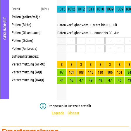
1013
1012
1012
1011
1010
1009
1009
100
Druck
(hPa)
Pollen
(pollen/m3) :
GESUNDHEIT
Pollen (Birke)
Daten verfügbar vom 1. März bis 31. Juli
Pollen (Olivenbaum)
Daten verfügbar vom 1. Januar bis 30. Jun
Pollen (Gräser)
-
-
-
-
-
-
-
-
Pollen (Ambrosia)
-
-
-
-
-
-
-
-
Luftqualitätsindex:
Verschmutzung (ATMO)
3
3
3
3
3
3
3
3
Verschmutzung (AQI)
97
101
108
115
110
106
101
94
Verschmutzung (CAQI)
44
46
47
49
48
47
46
43
Prognosen in Ortszeit erstellt
Legende
Glossar