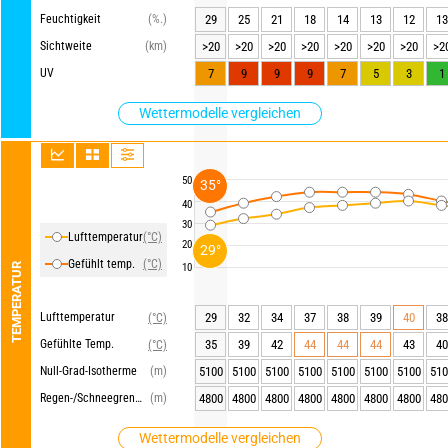
Feuchtigkeit
(%.)
29
25
21
18
14
13
12
13
Sichtweite
(km)
>20
>20
>20
>20
>20
>20
>20
>2
UV
7
9
9
9
7
5
3
1
Wettermodelle vergleichen
50
35°
40
30
Lufttemperatur
(°C)
20
29°
Gefühlt temp.
(°C)
TEMPERATUR
10
Lufttemperatur
29
32
34
37
38
39
40
38
(°C)
Gefühlte Temp.
35
39
42
44
44
44
43
40
(°C)
Null-Grad-Isotherme
(m)
5100
5100
5100
5100
5100
5100
5100
510
Regen-/Schneegrenze
(m)
4800
4800
4800
4800
4800
4800
4800
480
Wettermodelle vergleichen