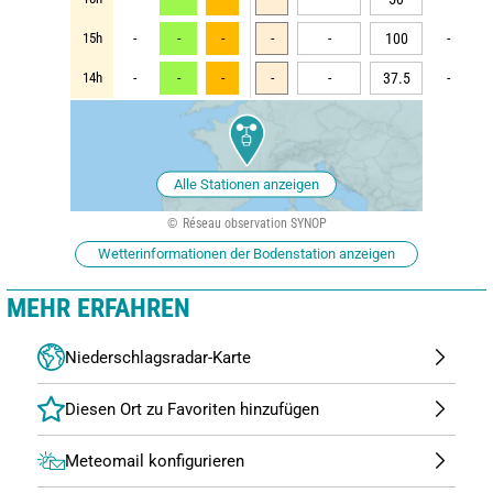
15h
-
-
-
-
-
100
-
14h
-
-
-
-
-
37.5
-
Alle Stationen anzeigen
Réseau observation SYNOP
Wetterinformationen der Bodenstation anzeigen
MEHR ERFAHREN
Niederschlagsradar-Karte
Meteomail konfigurieren