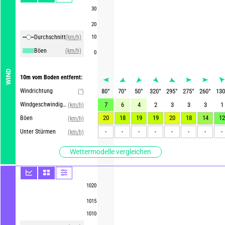
30
20
Durchschnittliche Winde
(km/h)
10
Böen
(km/h)
0
WIND
10m vom Boden entfernt:
Windrichtung
80
°
70
°
50
°
320
°
295
°
275
°
260
°
130
(°)
Windgeschwindigkeit
7
6
4
2
3
3
3
1
(km/h)
20
18
19
19
20
18
14
12
Böen
(km/h)
-
-
-
-
-
-
-
-
Unter Stürmen
(km/h)
Wettermodelle vergleichen
1020
1015
1010