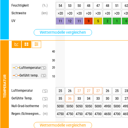
Feuchtigkeit
(%.)
54
53
50
48
47
48
51
62
Sichtweite
(km)
>20
>20
>20
>20
>20
>20
>20
>2
UV
11
12
11
9
5
2
1
0
Wettermodelle vergleichen
40
30
Lufttemperatur
(°C)
20
Gefühlt temp.
(°C)
TEMPERATUR
10
Lufttemperatur
25
26
27
27
27
26
25
23
(°C)
Gefühlte Temp.
35
36
33
34
33
30
30
27
(°C)
Null-Grad-Isotherme
(m)
5050
5050
5050
5050
5000
4950
5000
495
Regen-/Schneegrenze
(m)
4750
4750
4750
4750
4700
4650
4700
465
Wettermodelle vergleichen