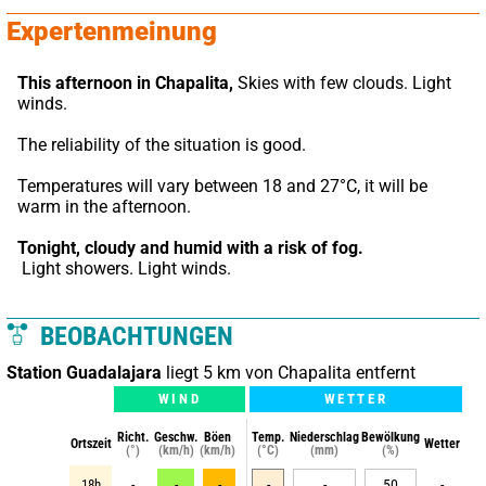
Expertenmeinung
This afternoon in Chapalita,
 Skies with few clouds. Light 
winds.
The reliability of the situation is good.
Temperatures will vary between 18 and 27°C, it will be 
warm in the afternoon.
Tonight,
cloudy and humid with a risk of fog.
 Light showers. Light winds.
BEOBACHTUNGEN
Station Guadalajara
liegt 5 km von Chapalita entfernt
WIND
WETTER
Richt.
Geschw.
Böen
Temp.
Niederschlag
Bewölkung
Ortszeit
Wetter
(°)
(km/h)
(km/h)
(°C)
(mm)
(%)
18h
-
-
-
-
-
50
-