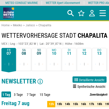
METEO CONSULT MARINE
WETTER Xpert Abonnement
WETTER PRO Ab
Home
Mexiko
Jalisco
Chapalita
WETTERVORHERSAGE STADT
CHAPALITA
MEX
Lng : -103°23’,82 W
Lat : 20°39’,87 N
Höhe : 1608m
FR
SA
SO
MO
DI
MI
DO
07
08
09
10
11
12
13
-
-
-
-
-
-
-
-
-
-
-
-
-
-
NEWSLETTER
Detaillierte Ansicht
Synthetische Ansicht
1 Tag
3 Tage
7 Tage
15 Tage
Zuverlässigkeit
85%
Freitag 7 aug
12h
13h
14h
15h
16h
17h
18h
19
12h
13h
14h
15h
16h
17h
18h
19