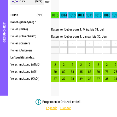
Druck
(hPa)
1005
1015
1014
1013
1011
1011
1010
1010
101
Druck
(hPa)
Pollen
(pollen/m3) :
GESUNDHEIT
Pollen (Birke)
Daten verfügbar vom 1. März bis 31. Juli
Pollen (Olivenbaum)
Daten verfügbar vom 1. Januar bis 30. Jun
Pollen (Gräser)
-
-
-
-
-
-
-
-
Pollen (Ambrosia)
-
-
-
-
-
-
-
-
Luftqualitätsindex:
Verschmutzung (ATMO)
2
2
2
2
2
2
2
2
Verschmutzung (AQI)
80
82
83
85
83
80
78
75
Verschmutzung (CAQI)
37
37
38
39
38
37
35
34
Prognosen in Ortszeit erstellt
Legende
Glossar