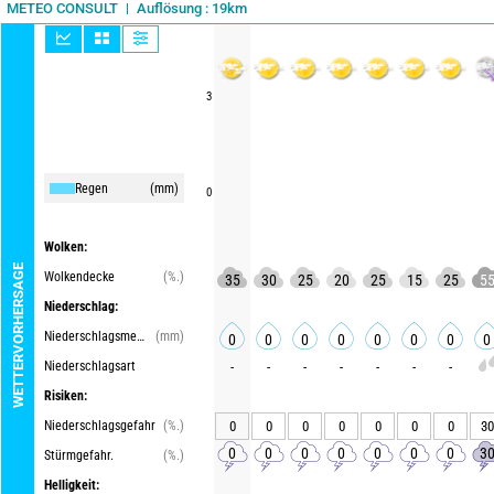
Auflösung : 19km
METEO CONSULT
3
Regen
(mm)
0
Wolken:
WETTERVORHERSAGE
Wolkendecke
(%.)
35
30
25
20
25
15
25
5
Niederschlag:
Niederschlagsmenge
(mm)
0
0
0
0
0
0
0
0
Niederschlagsart
-
-
-
-
-
-
-
Risiken:
Niederschlagsgefahr
(%.)
0
0
0
0
0
0
0
30
0
0
0
0
0
0
0
3
Stürmgefahr.
(%.)
Helligkeit: