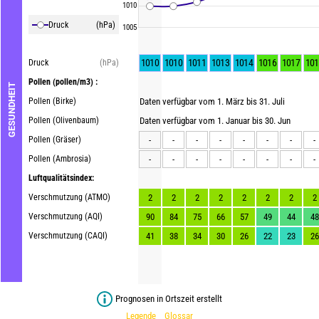
1010
Druck
(hPa)
1005
1010
1010
1011
1013
1014
1016
1017
101
Druck
(hPa)
Pollen
(pollen/m3) :
GESUNDHEIT
Pollen (Birke)
Daten verfügbar vom 1. März bis 31. Juli
Pollen (Olivenbaum)
Daten verfügbar vom 1. Januar bis 30. Jun
Pollen (Gräser)
-
-
-
-
-
-
-
-
Pollen (Ambrosia)
-
-
-
-
-
-
-
-
Luftqualitätsindex:
Verschmutzung (ATMO)
2
2
2
2
2
2
2
2
Verschmutzung (AQI)
90
84
75
66
57
49
44
48
Verschmutzung (CAQI)
41
38
34
30
26
22
23
26
Prognosen in Ortszeit erstellt
Legende
Glossar