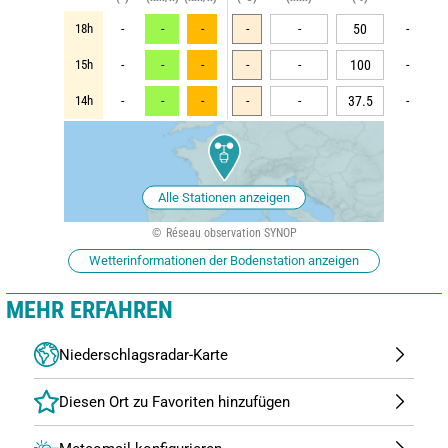
18h
-
-
-
-
-
50
-
15h
-
-
-
-
-
100
-
14h
-
-
-
-
-
37.5
-
Alle Stationen anzeigen
Réseau observation SYNOP
Wetterinformationen der Bodenstation anzeigen
MEHR ERFAHREN
Niederschlagsradar-Karte