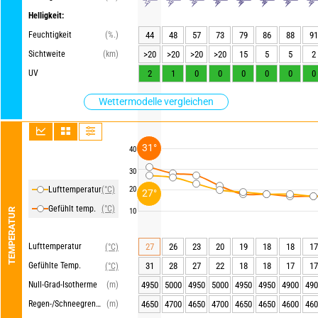
Helligkeit:
Feuchtigkeit
(%.)
44
48
57
73
79
86
88
91
Sichtweite
(km)
>20
>20
>20
>20
15
5
5
2
UV
2
1
0
0
0
0
0
0
Wettermodelle vergleichen
31°
40
30
Lufttemperatur
(°C)
20
27°
Gefühlt temp.
(°C)
TEMPERATUR
10
Lufttemperatur
27
26
23
20
19
18
18
17
(°C)
Gefühlte Temp.
31
28
27
22
18
18
17
17
(°C)
Null-Grad-Isotherme
(m)
4950
5000
4950
5000
4950
4950
4900
490
Regen-/Schneegrenze
(m)
4650
4700
4650
4700
4650
4650
4600
460