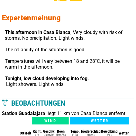
Expertenmeinung
This afternoon in Casa Blanca,
 Very cloudy with risk of 
storms. No precipitation. Light winds.
The reliability of the situation is good.
Temperatures will vary between 18 and 28°C, it will be 
warm in the afternoon.
Tonight,
low cloud developing into fog.
 Light showers. Light winds.
BEOBACHTUNGEN
Station Guadalajara
liegt 11 km von Casa Blanca entfernt
WIND
WETTER
Richt.
Geschw.
Böen
Temp.
Niederschlag
Bewölkung
Ortszeit
Wetter
(°)
(km/h)
(km/h)
(°C)
(mm)
(%)