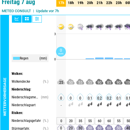
Freitag 7 aug
17h
18h
19h
20h
21h
22h
23h
00
17h
18h
19h
20h
21h
22h
23h
00
Update vor 7h
METEO CONSULT
3
0
mm
Regen
(mm)
0
Wolken:
WETTERVORHERSAGE
Wolkendecke
(%.)
25
50
55
55
90
85
90
10
Niederschlag:
Niederschlagsmenge
(mm)
0
0
0
0.1
0.2
0.2
0.1
0.
Niederschlagsart
-
Risiken:
Niederschlagsgefahr
(%.)
0
20
35
55
60
60
55
50
0
20
30
50
60
60
50
4
Stürmgefahr.
(%.)