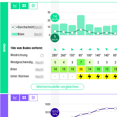
30
14
km/h
20
Durchschnittliche Winde
(km/h)
10
Böen
(km/h)
0
5
km/h
WIND
10m vom Boden entfernt:
Windrichtung
285
°
260
°
155
°
85
°
100
°
140
°
140
°
85
(°)
Windgeschwindigkeit
5
4
3
7
4
2
3
2
(km/h)
14
15
13
26
14
10
12
13
Böen
(km/h)
-
-
-
>55
>60
>55
>60
>5
Unter Stürmen
(km/h)
Wettermodelle vergleichen
1020
1010
1015
hPa