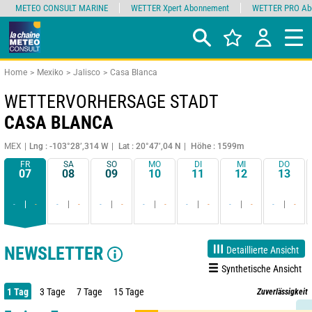
METEO CONSULT MARINE
WETTER Xpert Abonnement
WETTER PRO Ab
Home
Mexiko
Jalisco
Casa Blanca
WETTERVORHERSAGE STADT
CASA BLANCA
MEX
Lng : -103°28’,314 W
Lat : 20°47’,04 N
Höhe : 1599m
FR
SA
SO
MO
DI
MI
DO
07
08
09
10
11
12
13
-
-
-
-
-
-
-
-
-
-
-
-
-
-
NEWSLETTER
Detaillierte Ansicht
Synthetische Ansicht
1 Tag
3 Tage
7 Tage
15 Tage
Zuverlässigkeit
85%