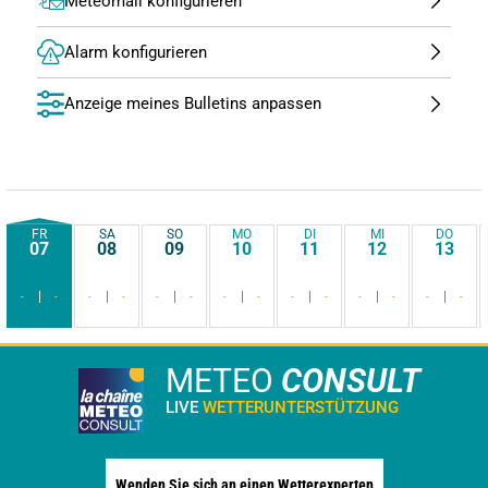
Meteomail konfigurieren
Alarm konfigurieren
Anzeige meines Bulletins anpassen
FR
SA
SO
MO
DI
MI
DO
07
08
09
10
11
12
13
-
-
-
-
-
-
-
-
-
-
-
-
-
-
METEO
CONSULT
LIVE
WETTERUNTERSTÜTZUNG
Wenden Sie sich an einen Wetterexperten