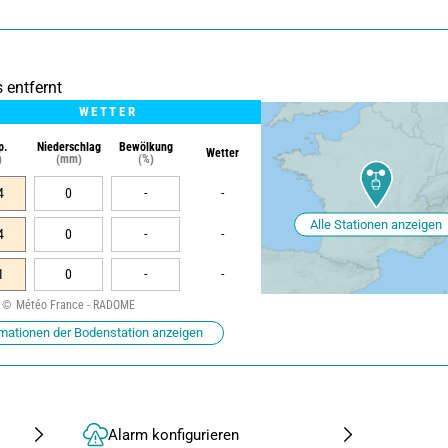
 entfernt
WETTER
p.
Niederschlag
Bewölkung
Wetter
)
(mm)
(%)
4
0
-
-
Alle Stationen anzeigen
4
0
-
-
1
0
-
-
Météo France - RADOME
mationen der Bodenstation anzeigen
Alarm konfigurieren