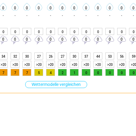
0
0
0
0
0
0
0
0
0
0
0
0
-
-
-
-
-
-
-
-
-
-
-
-
0
0
0
0
0
0
0
0
0
0
0
0
0
0
0
0
0
0
0
0
0
0
0
0
34
32
30
27
26
27
30
37
44
53
56
59
>20
>20
>20
>20
>20
>20
>20
>20
>20
>20
>20
>2
7
7
7
5
4
2
1
0
0
0
0
0
Wettermodelle vergleichen