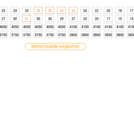
23
24
25
26
26
26
26
24
22
20
18
17
27
30
31
30
30
29
27
23
20
17
15
14
4050
4050
4050
4050
4050
4050
4100
4100
4100
4150
4100
415
3750
3750
3750
3750
3750
3750
3800
3800
3800
3850
3800
385
Wettermodelle vergleichen