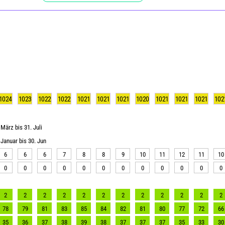
1024
1023
1022
1022
1021
1021
1021
1020
1021
1021
1021
102
März bis 31. Juli
Januar bis 30. Jun
6
6
6
7
8
8
9
10
11
12
11
10
0
0
0
0
0
0
0
0
0
0
0
0
2
2
2
2
2
2
2
2
2
2
2
2
78
79
81
83
85
84
82
81
80
77
72
66
35
36
37
38
39
38
37
37
37
35
33
30