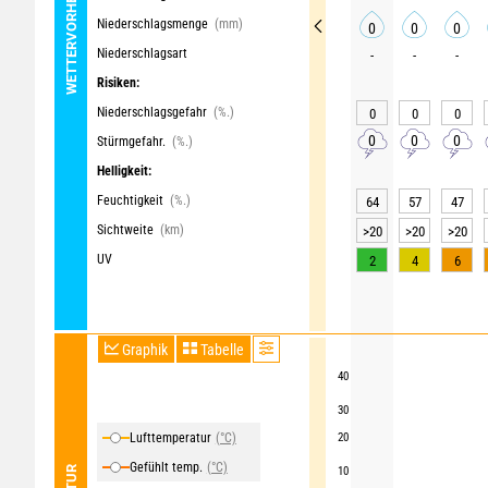
WETTERVORHERSAGE
Niederschlagsmenge
(mm)
0
0
0
Niederschlagsart
-
-
-
Risiken:
Niederschlagsgefahr
(%.)
0
0
0
0
0
0
Stürmgefahr.
(%.)
Helligkeit:
Feuchtigkeit
(%.)
64
57
47
Sichtweite
(km)
>20
>20
>20
UV
2
4
6
Graphik
Tabelle
40
30
Lufttemperatur
(°C)
20
Gefühlt temp.
(°C)
10