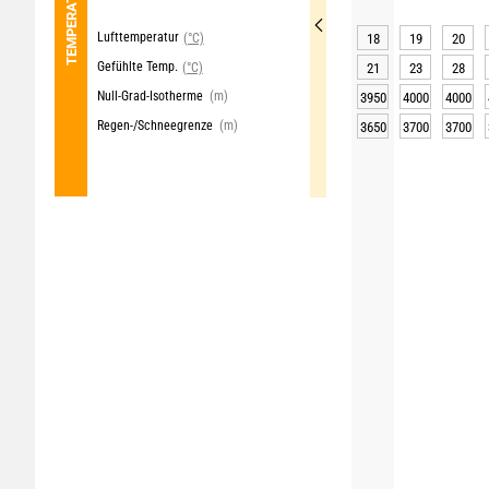
TEMPERATUR
Lufttemperatur
(°C)
18
19
20
Gefühlte Temp.
(°C)
21
23
28
Null-Grad-Isotherme
(m)
3950
4000
4000
Regen-/Schneegrenze
(m)
3650
3700
3700