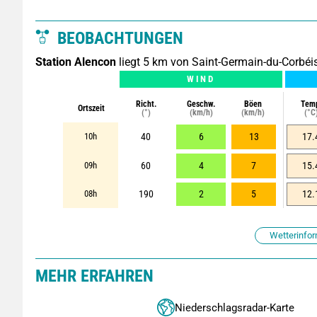
BEOBACHTUNGEN
Station Alencon
liegt 5 km von Saint-Germain-du-Corbéis
WIND
Richt.
Geschw.
Böen
Tem
Ortszeit
(°)
(km/h)
(km/h)
(°C
10h
40
6
13
17.
09h
60
4
7
15.
08h
190
2
5
12.
Wetterinfor
MEHR ERFAHREN
Niederschlagsradar-Karte