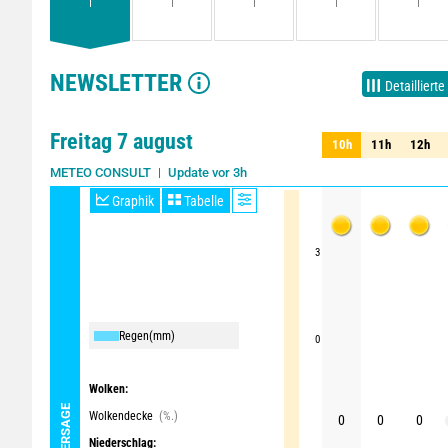
NEWSLETTER
Detaillierte
Freitag 7 august
10h
11h
12h
10h
11h
12h
Update vor 3h
METEO CONSULT
Graphik
Tabelle
3
Regen
(mm)
0
Wolken:
Wolkendecke
(%.)
0
0
0
Niederschlag: