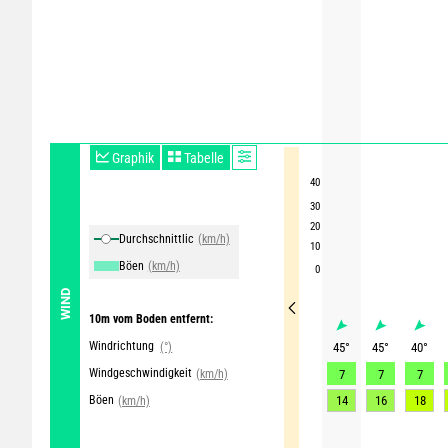
Graphik
Tabelle
40
30
20
Durchschnittliche Winde
(km/h)
10
Böen
(km/h)
0
WIND
10m vom Boden entfernt:
Windrichtung
(°)
45
°
45
°
40
°
Windgeschwindigkeit
(km/h)
7
7
7
Böen
14
16
18
(km/h)