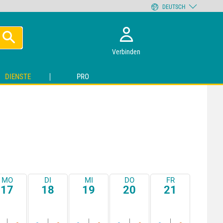
DEUTSCH
Verbinden
DIENSTE
PRO
MO
DI
MI
DO
FR
17
18
19
20
21
-
-
-
-
-
-
-
-
-