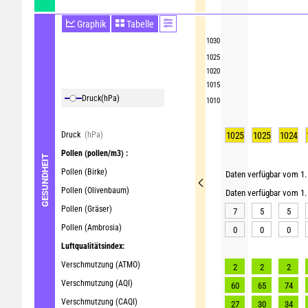
Graphik
Tabelle
1030
1025
1020
1015
Druck
(hPa)
1010
Druck
(hPa)
1025
1025
1024
Pollen
(pollen/m3) :
GESUNDHEIT
Pollen (Birke)
Daten verfügbar vom 1. 
Pollen (Olivenbaum)
Daten verfügbar vom 1. 
Pollen (Gräser)
7
5
5
Pollen (Ambrosia)
0
0
0
Luftqualitätsindex:
Verschmutzung (ATMO)
2
2
2
Verschmutzung (AQI)
60
65
74
Verschmutzung (CAQI)
27
30
34