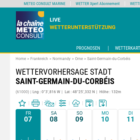
METEO CONSULT MARINE
WETTER Xpert Abonnement
WETT
LIVE
WETTERUNTERSTÜTZUNG
PROGNOSEN
WETTERKART
Home
Frankreich
Normandy
Orne
Saint-Germain-du-Corbéis
WETTERVORHERSAGE STADT
SAINT-GERMAIN-DU-CORBÉIS
(61000)
Lng : 0°3’,816 W
Lat : 48°25’,332 N
Höhe : 132m
FR
SA
SO
MO
DI
07
08
09
10
11
-
-
-
-
-
-
-
-
-
-