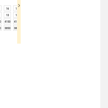
16
15
14
14
13
13
13
14
17
13
13
12
12
12
11
11
13
18
0
4150
4150
4150
4150
4150
4150
4100
4100
4100
0
3850
3850
3850
3850
3850
3850
3800
3800
3800