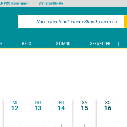
ER PRO Abonnement
Wetterzertifikate
E
BERG
STRAND
SEEWETTER
MI
DO
FR
SA
SO
12
13
14
15
16
-
-
-
-
-
-
-
-
-
-
-