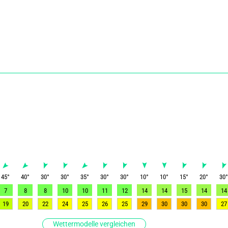
45
°
40
°
30
°
30
°
35
°
30
°
30
°
10
°
10
°
15
°
20
°
30
7
8
8
10
10
11
12
14
14
15
14
14
19
20
22
24
25
26
25
29
30
30
30
27
Wettermodelle vergleichen