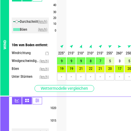
40
30
20
Durchschnittliche Winde
(km/h)
10
Böen
(km/h)
0
WIND
10m vom Boden entfernt:
Windrichtung
225
°
215
°
210
°
210
°
215
°
255
°
260
°
250
(°)
Windgeschwindigkeit
9
9
9
8
7
5
3
5
(km/h)
19
19
21
22
21
20
17
20
Böen
(km/h)
-
-
-
-
-
-
-
-
Unter Stürmen
(km/h)
Wettermodelle vergleichen
1020
1015