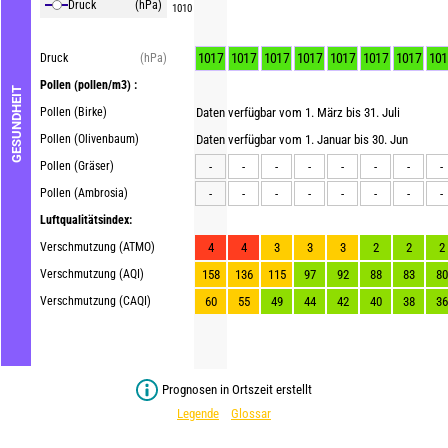
Druck
(hPa)
1010
1017
1017
1017
1017
1017
1017
1017
101
Druck
(hPa)
Pollen
(pollen/m3) :
GESUNDHEIT
Pollen (Birke)
Daten verfügbar vom 1. März bis 31. Juli
Pollen (Olivenbaum)
Daten verfügbar vom 1. Januar bis 30. Jun
Pollen (Gräser)
-
-
-
-
-
-
-
-
Pollen (Ambrosia)
-
-
-
-
-
-
-
-
Luftqualitätsindex:
Verschmutzung (ATMO)
4
4
3
3
3
2
2
2
Verschmutzung (AQI)
158
136
115
97
92
88
83
80
Verschmutzung (CAQI)
60
55
49
44
42
40
38
36
Prognosen in Ortszeit erstellt
Legende
Glossar