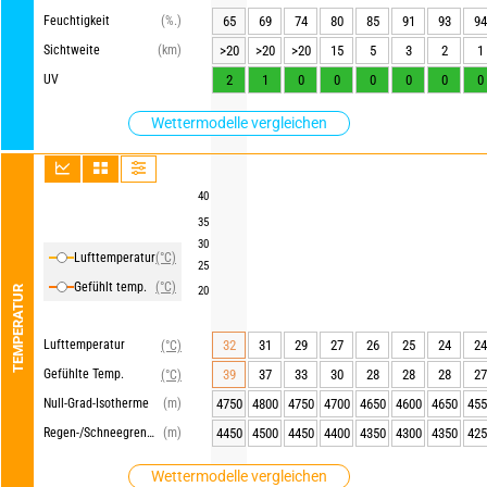
Feuchtigkeit
(%.)
65
69
74
80
85
91
93
94
Sichtweite
(km)
>20
>20
>20
15
5
3
2
1
UV
2
1
0
0
0
0
0
0
Wettermodelle vergleichen
40
35
30
Lufttemperatur
(°C)
25
Gefühlt temp.
(°C)
TEMPERATUR
20
Lufttemperatur
32
31
29
27
26
25
24
24
(°C)
Gefühlte Temp.
39
37
33
30
28
28
28
27
(°C)
Null-Grad-Isotherme
(m)
4750
4800
4750
4700
4650
4600
4650
455
Regen-/Schneegrenze
(m)
4450
4500
4450
4400
4350
4300
4350
425
Wettermodelle vergleichen