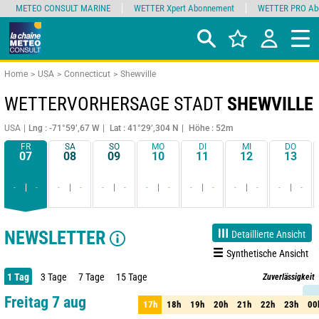
METEO CONSULT MARINE
WETTER Xpert Abonnement
WETTER PRO Ab
Home
USA
Connecticut
Shewville
WETTERVORHERSAGE STADT
SHEWVILLE
USA
Lng : -71°59’,67 W
Lat : 41°29’,304 N
Höhe : 52m
FR
SA
SO
MO
DI
MI
DO
07
08
09
10
11
12
13
-
-
-
-
-
-
-
-
-
-
-
-
-
-
NEWSLETTER
Detaillierte Ansicht
Synthetische Ansicht
1 Tag
3 Tage
7 Tage
15 Tage
Zuverlässigkeit
90%
Freitag 7 aug
17h
18h
19h
20h
21h
22h
23h
00
17h
18h
19h
20h
21h
22h
23h
00