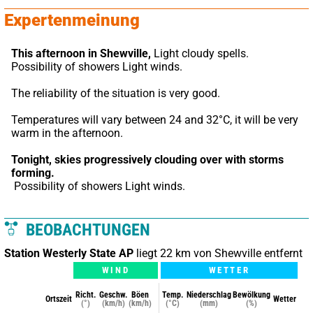
Expertenmeinung
This afternoon in Shewville,
 Light cloudy spells. 
Possibility of showers Light winds.
The reliability of the situation is very good.
Temperatures will vary between 24 and 32°C, it will be very 
warm in the afternoon.
Tonight,
skies progressively clouding over with storms 
forming.
 Possibility of showers Light winds.
BEOBACHTUNGEN
Station Westerly State AP
liegt 22 km von Shewville entfernt
WIND
WETTER
Richt.
Geschw.
Böen
Temp.
Niederschlag
Bewölkung
Ortszeit
Wetter
(°)
(km/h)
(km/h)
(°C)
(mm)
(%)