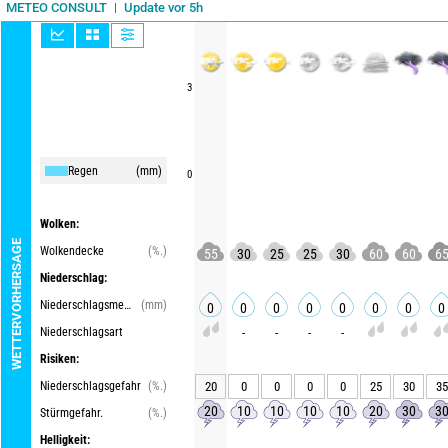
Update vor 5h
METEO CONSULT
3
Regen
(mm)
0
Wolken:
WETTERVORHERSAGE
Wolkendecke
(%.)
55
30
25
25
30
60
60
6
Niederschlag:
Niederschlagsmenge
(mm)
0
0
0
0
0
0
0
0
Niederschlagsart
-
-
-
-
Risiken:
Niederschlagsgefahr
(%.)
20
0
0
0
0
25
30
35
20
10
10
10
10
20
30
3
Stürmgefahr.
(%.)
Helligkeit: