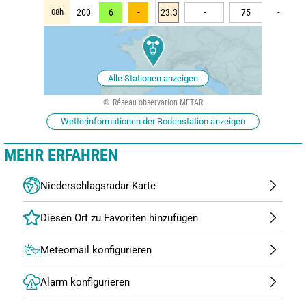
08h
200
6
-
23.3
-
75
-
Alle Stationen anzeigen
Réseau observation METAR
Wetterinformationen der Bodenstation anzeigen
MEHR ERFAHREN
Niederschlagsradar-Karte
Meteomail konfigurieren
Alarm konfigurieren