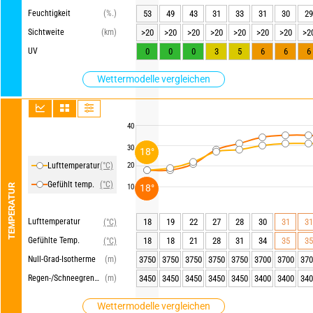
Feuchtigkeit
(%.)
53
49
43
31
33
31
30
29
Sichtweite
(km)
>20
>20
>20
>20
>20
>20
>20
>2
UV
0
0
0
3
5
6
6
6
Wettermodelle vergleichen
40
30
18°
Lufttemperatur
(°C)
20
Gefühlt temp.
(°C)
18°
TEMPERATUR
10
Lufttemperatur
18
19
22
27
28
30
31
31
(°C)
Gefühlte Temp.
18
18
21
28
31
34
35
35
(°C)
Null-Grad-Isotherme
(m)
3750
3750
3750
3750
3750
3700
3700
370
Regen-/Schneegrenze
(m)
3450
3450
3450
3450
3450
3400
3400
340
Wettermodelle vergleichen