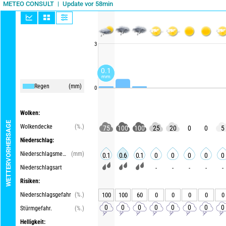
Update vor 58min
METEO CONSULT
3
0.1
mm
Regen
(mm)
0
Wolken:
WETTERVORHERSAGE
Wolkendecke
(%.)
75
100
100
25
20
0
0
5
Niederschlag:
Niederschlagsmenge
(mm)
0.1
0.6
0.1
0
0
0
0
0
Niederschlagsart
-
-
-
-
-
Risiken:
Niederschlagsgefahr
(%.)
100
100
60
0
0
0
0
0
0
0
0
0
0
0
0
0
Stürmgefahr.
(%.)
Helligkeit: