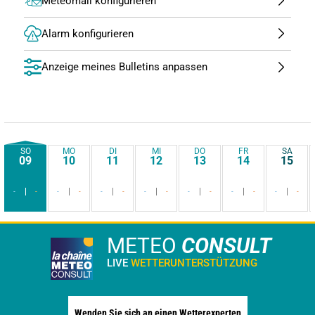
Meteomail konfigurieren
Alarm konfigurieren
Anzeige meines Bulletins anpassen
SO
MO
DI
MI
DO
FR
SA
09
10
11
12
13
14
15
-
-
-
-
-
-
-
-
-
-
-
-
-
-
METEO
CONSULT
LIVE
WETTERUNTERSTÜTZUNG
Wenden Sie sich an einen Wetterexperten