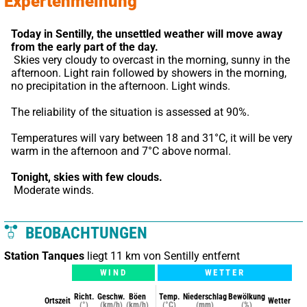
Expertenmeinung
Today in Sentilly,
the unsettled weather will move away 
from the early part of the day.
 Skies very cloudy to overcast in the morning, sunny in the 
afternoon. Light rain followed by showers in the morning, 
no precipitation in the afternoon. Light winds.
The reliability of the situation is assessed at 90%.
Temperatures will vary between 18 and 31°C, it will be very 
warm in the afternoon and 7°C above normal.
Tonight,
skies with few clouds.
 Moderate winds.
BEOBACHTUNGEN
Station Tanques
liegt 11 km von Sentilly entfernt
WIND
WETTER
Richt.
Geschw.
Böen
Temp.
Niederschlag
Bewölkung
Ortszeit
Wetter
(°)
(km/h)
(km/h)
(°C)
(mm)
(%)