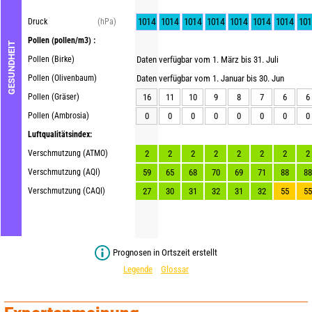
1014
1014
1014
1014
1014
1014
1014
101
Druck
(hPa)
Pollen
(pollen/m3) :
GESUNDHEIT
Pollen (Birke)
Daten verfügbar vom 1. März bis 31. Juli
Pollen (Olivenbaum)
Daten verfügbar vom 1. Januar bis 30. Jun
Pollen (Gräser)
16
11
10
9
8
7
6
6
Pollen (Ambrosia)
0
0
0
0
0
0
0
0
Luftqualitätsindex:
Verschmutzung (ATMO)
2
2
2
2
2
2
2
2
Verschmutzung (AQI)
59
65
68
70
69
71
88
88
Verschmutzung (CAQI)
27
30
31
32
31
32
55
55
Prognosen in Ortszeit erstellt
Legende
Glossar