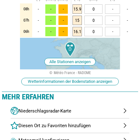
08h
-
-
-
15.9
0
-
-
07h
-
-
-
15
0
-
-
06h
-
-
-
16.1
0
-
-
Alle Stationen anzeigen
Météo France - RADOME
Wetterinformationen der Bodenstation anzeigen
MEHR ERFAHREN
Niederschlagsradar-Karte