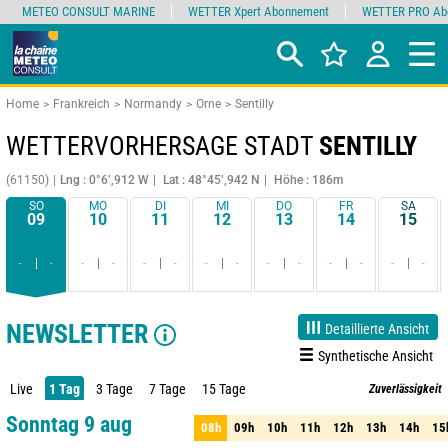
METEO CONSULT MARINE
WETTER Xpert Abonnement
WETTER PRO Ab
Home
Frankreich
Normandy
Orne
Sentilly
WETTERVORHERSAGE STADT
SENTILLY
(61150)
Lng : 0°6’,912 W
Lat : 48°45’,942 N
Höhe : 186m
SO
MO
DI
MI
DO
FR
SA
09
10
11
12
13
14
15
-
-
-
-
-
-
-
-
-
-
-
-
-
-
NEWSLETTER
Detaillierte Ansicht
Synthetische Ansicht
Live
1 Tag
3 Tage
7 Tage
15 Tage
Zuverlässigkeit
90%
Sonntag 9 aug
08h
09h
10h
11h
12h
13h
14h
15
08h
09h
10h
11h
12h
13h
14h
15