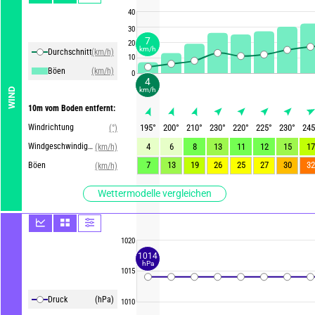
40
30
7
20
km/h
Durchschnittliche Winde
(km/h)
10
Böen
(km/h)
0
4
km/h
WIND
10m vom Boden entfernt:
Windrichtung
195
°
200
°
210
°
230
°
220
°
225
°
230
°
245
(°)
Windgeschwindigkeit
4
6
8
13
11
12
15
17
(km/h)
7
13
19
26
25
27
30
32
Böen
(km/h)
Wettermodelle vergleichen
1020
1014
hPa
1015
Druck
(hPa)
1010