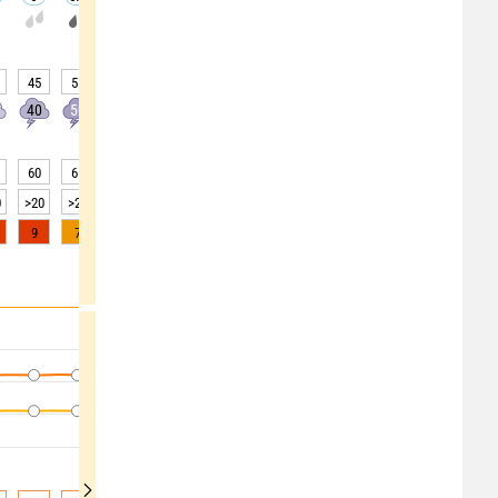
45
55
65
70
60
50
40
30
25
40
50
60
60
60
50
40
30
20
60
61
63
68
76
82
87
91
93
0
>20
>20
>20
>20
>20
10
5
3
2
9
7
4
2
0
0
0
0
0