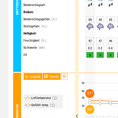
Niederschlagsart
Risiken:
Niederschlagsgefahr
(%.)
65
65
65
60
60
60
Stürmgefahr.
(%.)
Helligkeit:
Feuchtigkeit
(%.)
97
97
96
Sichtweite
(km)
0.2
0.2
0.4
UV
0
0
0
Graphik
Tabelle
50
40
27°
Lufttemperatur
(°C)
30
Gefühlt temp.
(°C)
TEMPERATUR
20
24°