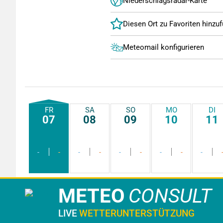
Niederschlagsradar-Karte
Meteomail konfigurieren
FR
SA
SO
MO
DI
07
08
09
10
11
-
-
-
-
-
-
-
-
-
METEO
CONSULT
LIVE
WETTERUNTERSTÜTZUNG