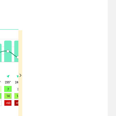
°
235
°
240
°
225
°
245
°
240
°
285
°
325
°
25
°
40
°
7
3
3
3
3
3
2
2
4
14
14
10
9
12
7
5
5
7
>60
>65
>70
>65
>65
>60
>55
-
-