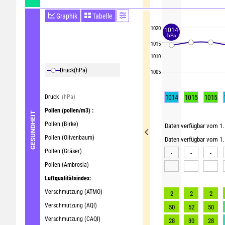
Graphik
Tabelle
1020
1014
hPa
1015
1010
Druck
(hPa)
1005
Druck
(hPa)
1014
1015
1015
Pollen
(pollen/m3) :
GESUNDHEIT
Pollen (Birke)
Daten verfügbar vom 1. 
Pollen (Olivenbaum)
Daten verfügbar vom 1. 
Pollen (Gräser)
-
-
-
Pollen (Ambrosia)
-
-
-
Luftqualitätsindex:
Verschmutzung (ATMO)
2
2
2
Verschmutzung (AQI)
50
52
50
Verschmutzung (CAQI)
28
30
28