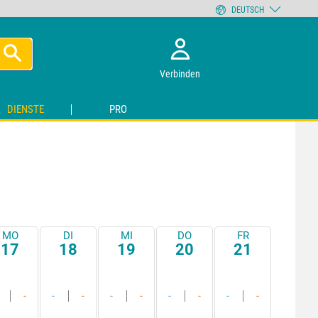
DEUTSCH
Verbinden
DIENSTE
PRO
MO
DI
MI
DO
FR
17
18
19
20
21
-
-
-
-
-
-
-
-
-