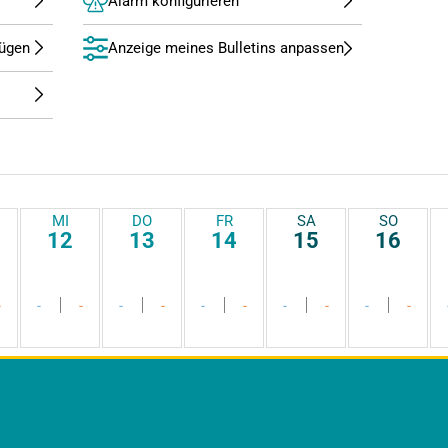
Alarm konfigurieren
Anzeige meines Bulletins anpassen
MI
DO
FR
SA
SO
12
13
14
15
16
-
-
-
-
-
-
-
-
-
-
-