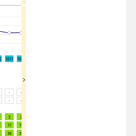
2
1011
1011
1010
1010
1010
1011
1012
1012
1013
-
-
-
-
-
-
-
-
-
-
-
-
-
-
-
-
-
-
2
2
2
2
2
2
2
1
1
77
76
71
67
62
56
49
42
39
35
35
32
30
28
25
22
19
17