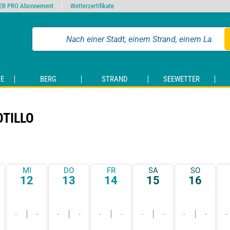
ER PRO Abonnement
Wetterzertifikate
E
BERG
STRAND
SEEWETTER
OTILLO
MI
DO
FR
SA
SO
12
13
14
15
16
-
-
-
-
-
-
-
-
-
-
-