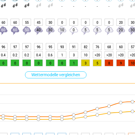
-
-
-
-
-
60
60
55
45
30
0
0
0
0
0
20
30
60
60
50
40
30
10
0
5
5
5
20
30
96
97
97
96
95
93
91
82
76
68
60
57
0.4
0.2
0.2
0.4
0.6
1
3
10
>20
>20
>20
>2
0
0
0
0
0
0
1
3
5
8
9
10
Wettermodelle vergleichen