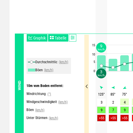
Graphik
Tabelle
15
9
km/h
10
Durchschnittliche Winde
(km/h)
5
Böen
(km/h)
0
3
km/h
WIND
10m vom Boden entfernt:
Windrichtung
(°)
125
°
85
°
75
°
Windgeschwindigkeit
(km/h)
3
2
4
Böen
9
7
9
(km/h)
Unter Stürmen
>55
>55
>55
(km/h)