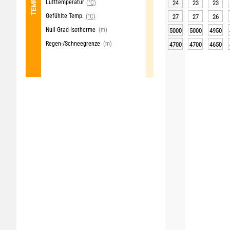
Lufttemperatur
(°C)
24
23
23
Gefühlte Temp.
(°C)
27
27
26
Null-Grad-Isotherme
(m)
5000
5000
4950
Regen-/Schneegrenze
(m)
4700
4700
4650