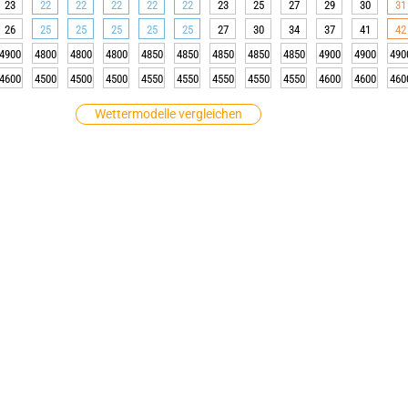
23
22
22
22
22
22
23
25
27
29
30
31
26
25
25
25
25
25
27
30
34
37
41
42
4900
4800
4800
4800
4850
4850
4850
4850
4850
4900
4900
490
4600
4500
4500
4500
4550
4550
4550
4550
4550
4600
4600
460
Wettermodelle vergleichen