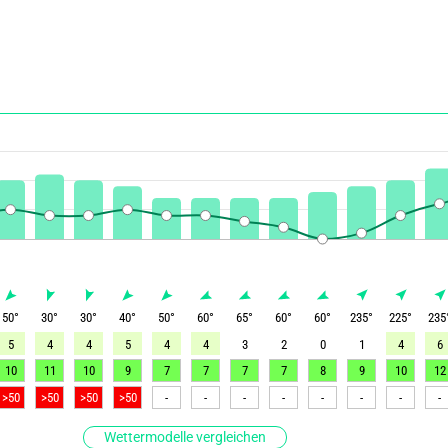
50
°
30
°
30
°
40
°
50
°
60
°
65
°
60
°
60
°
235
°
225
°
235
5
4
4
5
4
4
3
2
0
1
4
6
10
11
10
9
7
7
7
7
8
9
10
12
>50
>50
>50
>50
-
-
-
-
-
-
-
-
Wettermodelle vergleichen