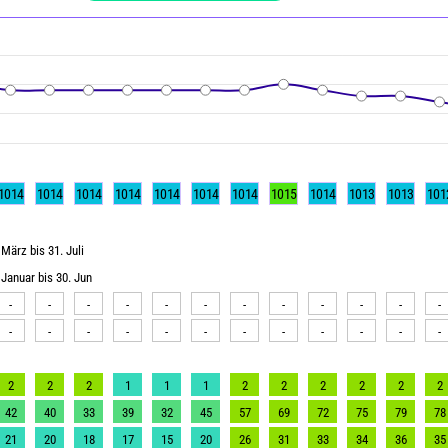
1014
1014
1014
1014
1014
1014
1014
1015
1014
1013
1013
101
März bis 31. Juli
Januar bis 30. Jun
-
-
-
-
-
-
-
-
-
-
-
-
-
-
-
-
-
-
-
-
-
-
-
-
2
2
2
1
1
1
2
2
2
2
2
2
42
40
33
39
32
45
57
69
72
75
79
78
21
20
18
17
15
20
26
31
33
34
36
35