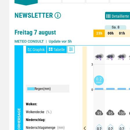
NEWSLETTER
Detaillierte
Sa. 8
Sa. 8
Freitag 7 august
23h
00h
01h
23h
00h
01h
Update vor 5h
METEO CONSULT
Graphik
Tabelle
3
0.2
mm
Regen
(mm)
0
Wolken:
WETTERVORHERSAGE
Wolkendecke
(%.)
95
95
100
Niederschlag:
Niederschlagsmenge
(mm)
0.2
0.2
0.2