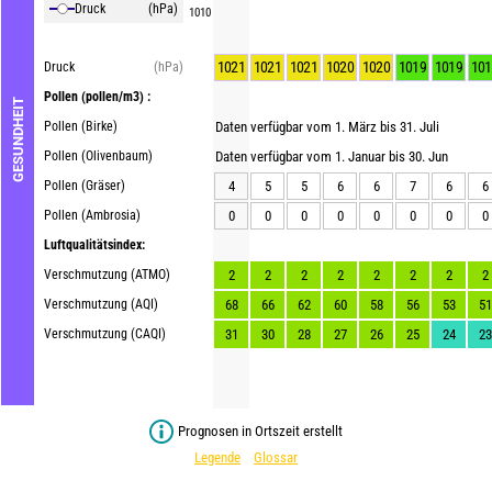
Druck
(hPa)
1010
1021
1021
1021
1020
1020
1019
1019
101
Druck
(hPa)
Pollen
(pollen/m3) :
GESUNDHEIT
Pollen (Birke)
Daten verfügbar vom 1. März bis 31. Juli
Pollen (Olivenbaum)
Daten verfügbar vom 1. Januar bis 30. Jun
Pollen (Gräser)
4
5
5
6
6
7
6
6
Pollen (Ambrosia)
0
0
0
0
0
0
0
0
Luftqualitätsindex:
Verschmutzung (ATMO)
2
2
2
2
2
2
2
2
Verschmutzung (AQI)
68
66
62
60
58
56
53
51
Verschmutzung (CAQI)
31
30
28
27
26
25
24
23
Prognosen in Ortszeit erstellt
Legende
Glossar