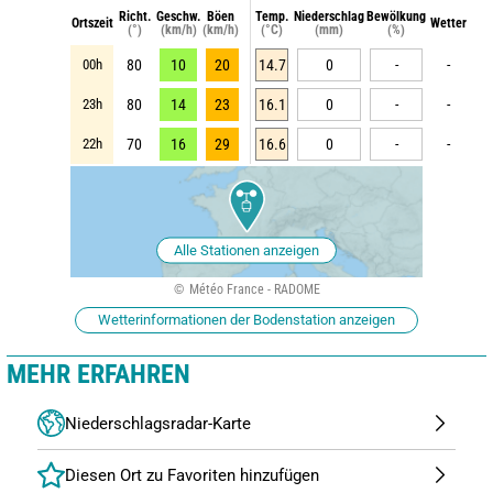
Richt.
Geschw.
Böen
Temp.
Niederschlag
Bewölkung
Ortszeit
Wetter
(°)
(km/h)
(km/h)
(°C)
(mm)
(%)
00h
80
10
20
14.7
0
-
-
23h
80
14
23
16.1
0
-
-
22h
70
16
29
16.6
0
-
-
Alle Stationen anzeigen
Météo France - RADOME
Wetterinformationen der Bodenstation anzeigen
MEHR ERFAHREN
Niederschlagsradar-Karte