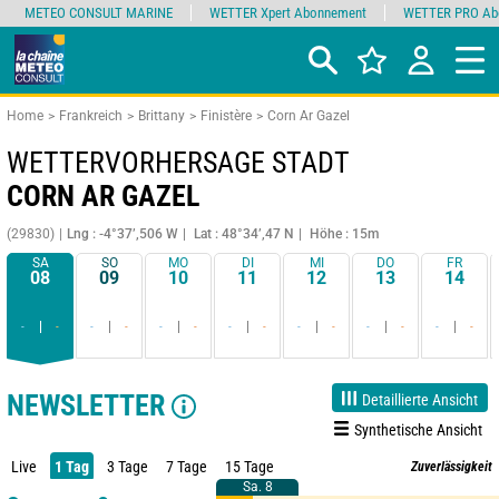
METEO CONSULT MARINE
WETTER Xpert Abonnement
WETTER PRO Ab
Home
Frankreich
Brittany
Finistère
Corn Ar Gazel
WETTERVORHERSAGE STADT
CORN AR GAZEL
(29830)
Lng : -4°37’,506 W
Lat : 48°34’,47 N
Höhe : 15m
SA
SO
MO
DI
MI
DO
FR
08
09
10
11
12
13
14
-
-
-
-
-
-
-
-
-
-
-
-
-
-
NEWSLETTER
Detaillierte Ansicht
Synthetische Ansicht
Live
1 Tag
3 Tage
7 Tage
15 Tage
Zuverlässigkeit
Sa. 8
Sa. 8
90%