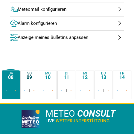
Meteomail konfigurieren
Alarm konfigurieren
Anzeige meines Bulletins anpassen
SA
SO
MO
DI
MI
DO
FR
08
09
10
11
12
13
14
-
-
-
-
-
-
-
-
-
-
-
-
-
-
METEO
CONSULT
LIVE
WETTERUNTERSTÜTZUNG