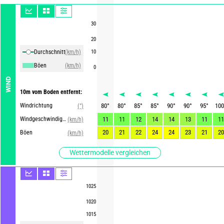
30
20
Durchschnittliche Winde
(km/h)
10
Böen
(km/h)
0
WIND
10m vom Boden entfernt:
Windrichtung
80
°
80
°
85
°
85
°
90
°
90
°
95
°
100
(°)
Windgeschwindigkeit
11
11
12
14
14
13
11
11
(km/h)
20
21
22
24
24
23
21
20
Böen
(km/h)
Wettermodelle vergleichen
1025
1020
1015