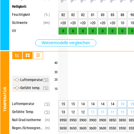
Helligkeit:
Feuchtigkeit
(%.)
82
82
82
81
83
85
88
90
Sichtweite
(km)
>20
>20
>20
>20
>20
>20
10
10
UV
0
0
0
0
0
0
0
0
Wettermodelle vergleichen
40
30
Lufttemperatur
(°C)
20
Gefühlt temp.
(°C)
TEMPERATUR
10
Lufttemperatur
15
15
14
14
14
14
13
13
(°C)
Gefühlte Temp.
13
12
12
11
11
11
11
11
(°C)
Null-Grad-Isotherme
(m)
3950
3950
3900
3900
3900
3850
3850
385
Regen-/Schneegrenze
(m)
3650
3650
3600
3600
3600
3550
3550
355