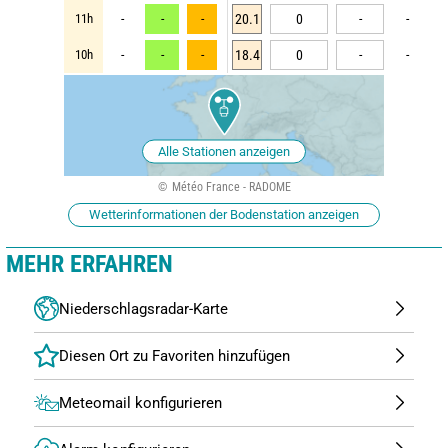
11h
-
-
-
20.1
0
-
-
10h
-
-
-
18.4
0
-
-
Alle Stationen anzeigen
Météo France - RADOME
Wetterinformationen der Bodenstation anzeigen
MEHR ERFAHREN
Niederschlagsradar-Karte
Meteomail konfigurieren