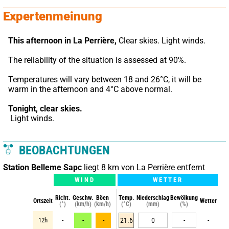
Expertenmeinung
This afternoon in La Perrière,
 Clear skies. Light winds.
The reliability of the situation is assessed at 90%.
Temperatures will vary between 18 and 26°C, it will be 
warm in the afternoon and 4°C above normal.
Tonight,
clear skies.
 Light winds.
BEOBACHTUNGEN
Station Belleme Sapc
liegt 8 km von La Perrière entfernt
WIND
WETTER
Richt.
Geschw.
Böen
Temp.
Niederschlag
Bewölkung
Ortszeit
Wetter
(°)
(km/h)
(km/h)
(°C)
(mm)
(%)
12h
-
-
-
21.6
0
-
-