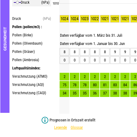
Druck
(hPa)
1010
1024
1024
1023
1022
1021
1021
1021
102
Druck
(hPa)
Pollen
(pollen/m3) :
GESUNDHEIT
Pollen (Birke)
Daten verfügbar vom 1. März bis 31. Juli
Pollen (Olivenbaum)
Daten verfügbar vom 1. Januar bis 30. Jun
Pollen (Gräser)
8
8
8
8
8
9
9
9
Pollen (Ambrosia)
0
0
0
0
0
0
0
0
Luftqualitätsindex:
Verschmutzung (ATMO)
2
2
2
2
2
2
2
2
Verschmutzung (AQI)
75
78
78
80
81
83
84
86
Verschmutzung (CAQI)
34
35
35
36
37
38
38
39
Prognosen in Ortszeit erstellt
Legende
Glossar