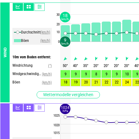
30
18
km/h
20
Durchschnittliche Winde
(km/h)
10
9
Böen
(km/h)
0
km/h
WIND
10m vom Boden entfernt:
Windrichtung
50
°
40
°
35
°
20
°
20
°
20
°
20
°
40
(°)
Windgeschwindigkeit
9
9
9
8
9
9
10
9
(km/h)
18
19
20
21
22
22
24
22
Böen
(km/h)
Wettermodelle vergleichen
1024
hPa
1025
1020
1015