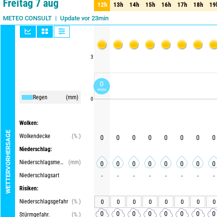
Freitag 7 aug
12h
13h
14h
15h
16h
17h
18h
19
12h
13h
14h
15h
16h
17h
18h
19
Update vor 23min
METEO CONSULT
3
0
mm
Regen
(mm)
0
Wolken:
WETTERVORHERSAGE
Wolkendecke
(%.)
0
0
0
0
0
0
0
0
Niederschlag:
Niederschlagsmenge
(mm)
0
0
0
0
0
0
0
0
Niederschlagsart
-
-
-
-
-
-
-
-
Risiken:
Niederschlagsgefahr
(%.)
0
0
0
0
0
0
0
0
0
0
0
0
0
0
0
0
Stürmgefahr.
(%.)