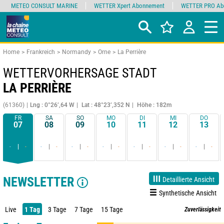
METEO CONSULT MARINE
WETTER Xpert Abonnement
WETTER PRO Ab
Home
Frankreich
Normandy
Orne
La Perrière
WETTERVORHERSAGE STADT
LA PERRIÈRE
(61360)
Lng : 0°26’,64 W
Lat : 48°23’,352 N
Höhe : 182m
FR
SA
SO
MO
DI
MI
DO
07
08
09
10
11
12
13
-
-
-
-
-
-
-
-
-
-
-
-
-
-
NEWSLETTER
Detaillierte Ansicht
Synthetische Ansicht
Live
1 Tag
3 Tage
7 Tage
15 Tage
Zuverlässigkeit
90%