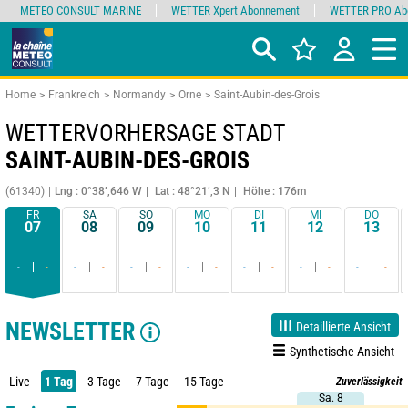
METEO CONSULT MARINE
WETTER Xpert Abonnement
WETTER PRO Ab
Home
Frankreich
Normandy
Orne
Saint-Aubin-des-Grois
WETTERVORHERSAGE STADT
SAINT-AUBIN-DES-GROIS
(61340)
Lng : 0°38’,646 W
Lat : 48°21’,3 N
Höhe : 176m
FR
SA
SO
MO
DI
MI
DO
07
08
09
10
11
12
13
-
-
-
-
-
-
-
-
-
-
-
-
-
-
NEWSLETTER
Detaillierte Ansicht
Synthetische Ansicht
Live
1 Tag
3 Tage
7 Tage
15 Tage
Zuverlässigkeit
Sa. 8
Sa. 8
90%