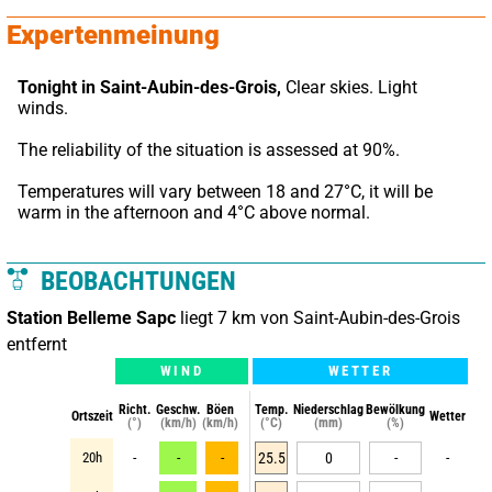
Expertenmeinung
Tonight in Saint-Aubin-des-Grois,
 Clear skies. Light 
winds.
The reliability of the situation is assessed at 90%.
Temperatures will vary between 18 and 27°C, it will be 
warm in the afternoon and 4°C above normal.
BEOBACHTUNGEN
Station Belleme Sapc
liegt 7 km von Saint-Aubin-des-Grois
entfernt
WIND
WETTER
Richt.
Geschw.
Böen
Temp.
Niederschlag
Bewölkung
Ortszeit
Wetter
(°)
(km/h)
(km/h)
(°C)
(mm)
(%)
20h
-
-
-
25.5
0
-
-