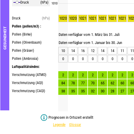
Druck
(hPa)
1010
1020
1020
1021
1021
1021
1021
1021
102
Druck
(hPa)
Pollen
(pollen/m3) :
GESUNDHEIT
Pollen (Birke)
Daten verfügbar vom 1. März bis 31. Juli
Pollen (Olivenbaum)
Daten verfügbar vom 1. Januar bis 30. Jun
Pollen (Gräser)
10
14
16
12
14
14
11
11
Pollen (Ambrosia)
0
0
0
0
0
0
0
0
Luftqualitätsindex:
Verschmutzung (ATMO)
2
2
2
2
2
2
2
2
Verschmutzung (AQI)
84
78
77
70
65
62
60
60
Verschmutzung (CAQI)
38
35
35
32
30
28
27
27
Prognosen in Ortszeit erstellt
Legende
Glossar