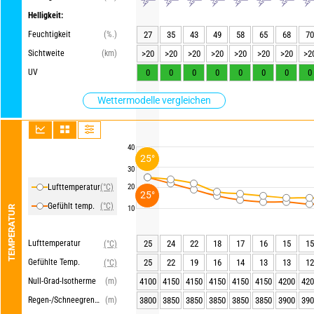
Helligkeit:
Feuchtigkeit
(%.)
27
35
43
49
58
65
68
70
Sichtweite
(km)
>20
>20
>20
>20
>20
>20
>20
>2
UV
0
0
0
0
0
0
0
0
Wettermodelle vergleichen
40
25°
30
Lufttemperatur
(°C)
20
25°
Gefühlt temp.
(°C)
TEMPERATUR
10
Lufttemperatur
25
24
22
18
17
16
15
15
(°C)
Gefühlte Temp.
25
22
19
16
14
13
13
12
(°C)
Null-Grad-Isotherme
(m)
4100
4150
4150
4150
4150
4150
4200
420
Regen-/Schneegrenze
(m)
3800
3850
3850
3850
3850
3850
3900
390