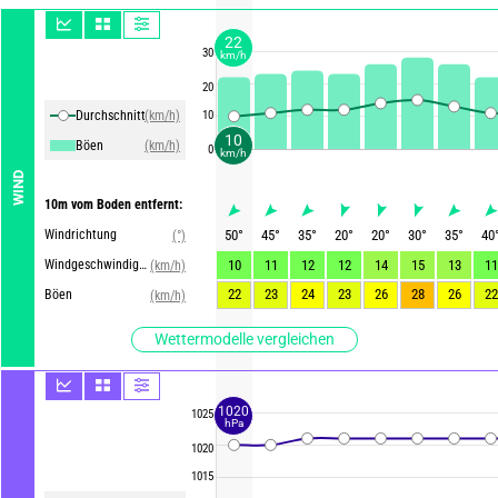
22
30
km/h
20
Durchschnittliche Winde
(km/h)
10
10
Böen
(km/h)
0
km/h
WIND
10m vom Boden entfernt:
Windrichtung
50
°
45
°
35
°
20
°
20
°
30
°
35
°
40
(°)
Windgeschwindigkeit
10
11
12
12
14
15
13
11
(km/h)
22
23
24
23
26
28
26
22
Böen
(km/h)
Wettermodelle vergleichen
1020
1025
hPa
1020
1015