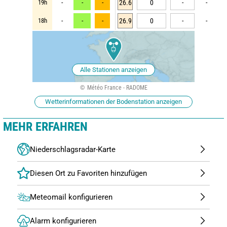
19h
-
-
-
26.6
0
-
-
18h
-
-
-
26.9
0
-
-
Alle Stationen anzeigen
Météo France - RADOME
Wetterinformationen der Bodenstation anzeigen
MEHR ERFAHREN
Niederschlagsradar-Karte
Meteomail konfigurieren
Alarm konfigurieren