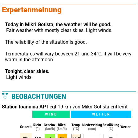
Expertenmeinung
Today in Mikri Gotista,
the weather will be good.
 Fair weather with mostly clear skies. Light winds.
The reliability of the situation is good.
Temperatures will vary between 21 and 34°C, it will be very 
warm in the afternoon.
Tonight,
clear skies.
 Light winds.
BEOBACHTUNGEN
Station Ioannina AP
liegt 19 km von Mikri Gotista entfernt
WIND
WETTER
Richt.
Geschw.
Böen
Temp.
Niederschlag
Bewölkung
Ortszeit
Wetter
(°)
(km/h)
(km/h)
(°C)
(mm)
(%)