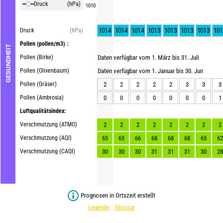
Druck
(hPa)
1010
1014
1014
1014
1013
1013
1013
1013
101
Druck
(hPa)
Pollen
(pollen/m3) :
GESUNDHEIT
Pollen (Birke)
Daten verfügbar vom 1. März bis 31. Juli
Pollen (Olivenbaum)
Daten verfügbar vom 1. Januar bis 30. Jun
Pollen (Gräser)
2
2
2
2
2
3
3
3
Pollen (Ambrosia)
0
0
0
0
0
0
0
1
Luftqualitätsindex:
Verschmutzung (ATMO)
2
2
2
2
2
2
2
2
Verschmutzung (AQI)
65
65
66
68
68
68
65
62
Verschmutzung (CAQI)
30
30
30
31
31
31
30
28
Prognosen in Ortszeit erstellt
Legende
Glossar