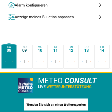
Alarm konfigurieren
Anzeige meines Bulletins anpassen
SA
SO
MO
DI
MI
DO
FR
08
09
10
11
12
13
14
-
-
-
-
-
-
-
-
-
-
-
-
-
-
METEO
CONSULT
LIVE
WETTERUNTERSTÜTZUNG
Wenden Sie sich an einen Wetterexperten