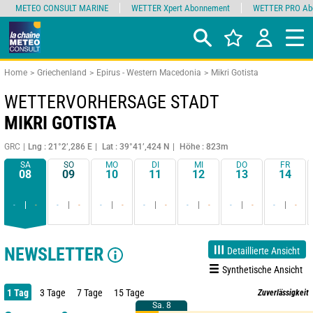
METEO CONSULT MARINE
WETTER Xpert Abonnement
WETTER PRO Ab
Home
Griechenland
Epirus - Western Macedonia
Mikri Gotista
WETTERVORHERSAGE STADT
MIKRI GOTISTA
GRC
Lng : 21°2’,286 E
Lat : 39°41’,424 N
Höhe : 823m
SA
SO
MO
DI
MI
DO
FR
08
09
10
11
12
13
14
-
-
-
-
-
-
-
-
-
-
-
-
-
-
NEWSLETTER
Detaillierte Ansicht
Synthetische Ansicht
1 Tag
3 Tage
7 Tage
15 Tage
Zuverlässigkeit
Sa. 8
Sa. 8
85%