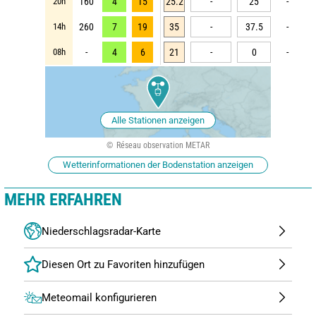
20h
160
4
15
25.2
-
25
-
14h
260
7
19
35
-
37.5
-
08h
-
4
6
21
-
0
-
Alle Stationen anzeigen
Réseau observation METAR
Wetterinformationen der Bodenstation anzeigen
MEHR ERFAHREN
Niederschlagsradar-Karte
Meteomail konfigurieren