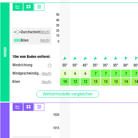
50
40
30
20
Durchschnittliche Winde
(km/h)
10
Böen
(km/h)
0
WIND
10m vom Boden entfernt:
Windrichtung
55
°
55
°
45
°
35
°
35
°
35
°
30
°
30
(°)
Windgeschwindigkeit
5
6
6
7
7
7
7
7
(km/h)
10
12
12
13
13
13
14
14
Böen
(km/h)
Wettermodelle vergleichen
1020
1015