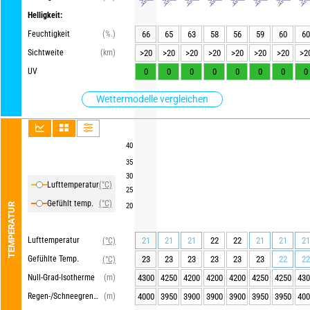
Helligkeit:
Feuchtigkeit
(%.)
66
65
63
58
56
59
60
60
Sichtweite
(km)
>20
>20
>20
>20
>20
>20
>20
>2
UV
0
0
0
0
0
0
0
0
Wettermodelle vergleichen
40
35
30
Lufttemperatur
(°C)
25
Gefühlt temp.
(°C)
TEMPERATUR
20
Lufttemperatur
21
21
21
22
22
21
21
21
(°C)
Gefühlte Temp.
23
23
23
23
23
23
22
22
(°C)
Null-Grad-Isotherme
(m)
4300
4250
4200
4200
4200
4250
4250
430
Regen-/Schneegrenze
(m)
4000
3950
3900
3900
3900
3950
3950
400