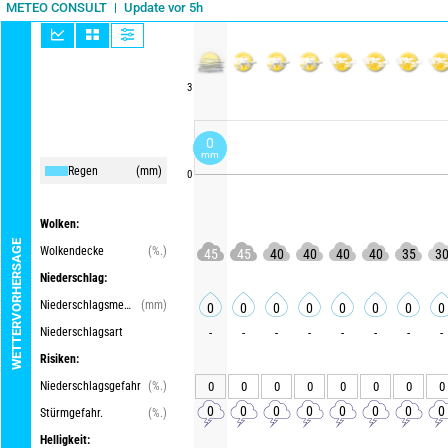
Update vor 5h
METEO CONSULT
3
0
mm
Regen
(mm)
0
Wolken:
WETTERVORHERSAGE
Wolkendecke
(%.)
45
45
40
40
40
40
35
3
Niederschlag:
Niederschlagsmenge
(mm)
0
0
0
0
0
0
0
0
Niederschlagsart
-
-
-
-
-
-
-
-
Risiken:
Niederschlagsgefahr
(%.)
0
0
0
0
0
0
0
0
0
0
0
0
0
0
0
0
Stürmgefahr.
(%.)
Helligkeit: