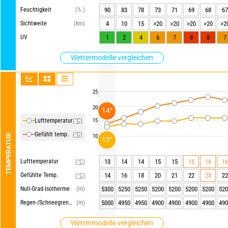
Feuchtigkeit
(%.)
90
83
78
73
71
69
68
67
Sichtweite
(km)
4
10
15
>20
>20
>20
>20
>2
UV
1
2
4
6
7
8
8
7
Wettermodelle vergleichen
25
20
14°
Lufttemperatur
(°C)
15
Gefühlt temp.
(°C)
TEMPERATUR
10
13°
Lufttemperatur
13
14
14
15
15
16
16
16
(°C)
Gefühlte Temp.
14
16
18
20
21
22
23
22
(°C)
Null-Grad-Isotherme
(m)
5300
5250
5250
5200
5200
5200
5200
520
Regen-/Schneegrenze
(m)
5000
4950
4950
4900
4900
4900
4900
490
Wettermodelle vergleichen