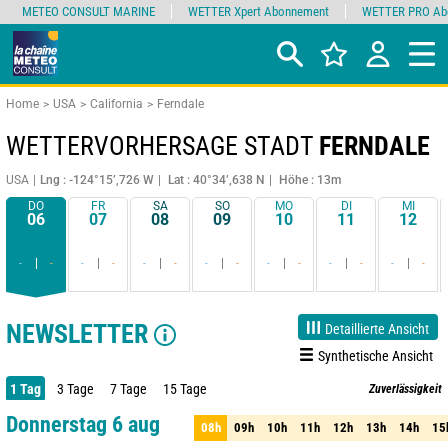
METEO CONSULT MARINE
WETTER Xpert Abonnement
WETTER PRO Ab
Home
USA
California
Ferndale
WETTERVORHERSAGE STADT
FERNDALE
USA
Lng : -124°15’,726 W
Lat : 40°34’,638 N
Höhe : 13m
DO
FR
SA
SO
MO
DI
MI
06
07
08
09
10
11
12
-
-
-
-
-
-
-
-
-
-
-
-
-
-
NEWSLETTER
Detaillierte Ansicht
Synthetische Ansicht
1 Tag
3 Tage
7 Tage
15 Tage
Zuverlässigkeit
90%
Donnerstag 6 aug
08h
09h
10h
11h
12h
13h
14h
15
08h
09h
10h
11h
12h
13h
14h
15