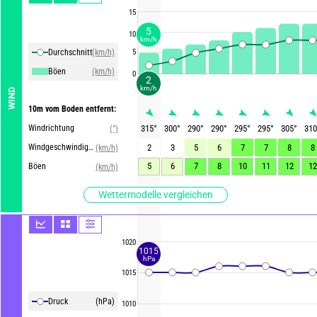
15
5
10
km/h
Durchschnittliche Winde
(km/h)
5
Böen
(km/h)
0
2
km/h
WIND
10m vom Boden entfernt:
Windrichtung
315
°
300
°
290
°
290
°
295
°
295
°
305
°
310
(°)
Windgeschwindigkeit
2
3
5
6
7
7
8
8
(km/h)
5
6
7
8
10
11
12
12
Böen
(km/h)
Wettermodelle vergleichen
1020
1015
hPa
1015
Druck
(hPa)
1010