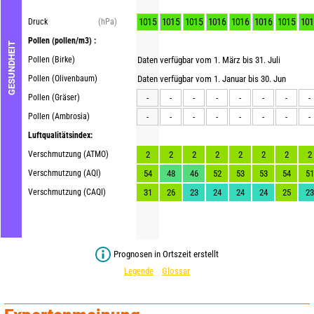
1015
1015
1015
1016
1016
1016
1015
101
Druck
(hPa)
Pollen
(pollen/m3) :
GESUNDHEIT
Pollen (Birke)
Daten verfügbar vom 1. März bis 31. Juli
Pollen (Olivenbaum)
Daten verfügbar vom 1. Januar bis 30. Jun
Pollen (Gräser)
-
-
-
-
-
-
-
-
Pollen (Ambrosia)
-
-
-
-
-
-
-
-
Luftqualitätsindex:
Verschmutzung (ATMO)
2
2
2
2
2
2
2
2
Verschmutzung (AQI)
54
48
46
52
53
53
54
51
Verschmutzung (CAQI)
31
26
23
24
24
24
25
23
Prognosen in Ortszeit erstellt
Legende
Glossar