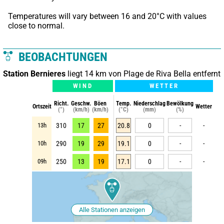
Temperatures will vary between 16 and 20°C with values 
close to normal.
BEOBACHTUNGEN
Station Bernieres
liegt 14 km von Plage de Riva Bella entfernt
WIND
WETTER
Richt.
Geschw.
Böen
Temp.
Niederschlag
Bewölkung
Ortszeit
Wetter
(°)
(km/h)
(km/h)
(°C)
(mm)
(%)
13h
310
17
27
20.8
0
-
-
10h
290
19
29
19.1
0
-
-
09h
250
13
19
17.1
0
-
-
Alle Stationen anzeigen