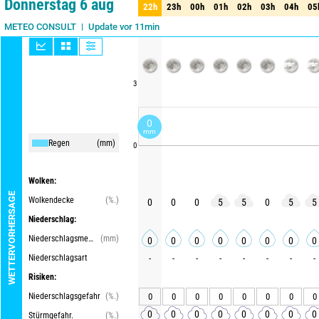
Donnerstag 6 aug
22h
23h
00h
01h
02h
03h
04h
05
22h
23h
00h
01h
02h
03h
04h
05
Update vor 11min
METEO CONSULT
3
0
mm
Regen
(mm)
0
Wolken:
WETTERVORHERSAGE
Wolkendecke
(%.)
0
0
0
5
5
0
5
5
Niederschlag:
Niederschlagsmenge
(mm)
0
0
0
0
0
0
0
0
Niederschlagsart
-
-
-
-
-
-
-
-
Risiken:
Niederschlagsgefahr
(%.)
0
0
0
0
0
0
0
0
0
0
0
0
0
0
0
0
Stürmgefahr.
(%.)