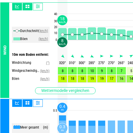
40
18
30
km/h
20
Durchschnittliche Winde
(km/h)
10
Böen
(km/h)
0
8
km/h
WIND
10m vom Boden entfernt:
Windrichtung
320
°
310
°
300
°
285
°
275
°
270
°
265
°
240
(°)
Windgeschwindigkeit
8
8
8
10
9
8
7
5
(km/h)
18
18
18
19
19
17
16
14
Böen
(km/h)
Wettermodelle vergleichen
0.4
m
0.5
0.3
Meer gesamt
(m)
m