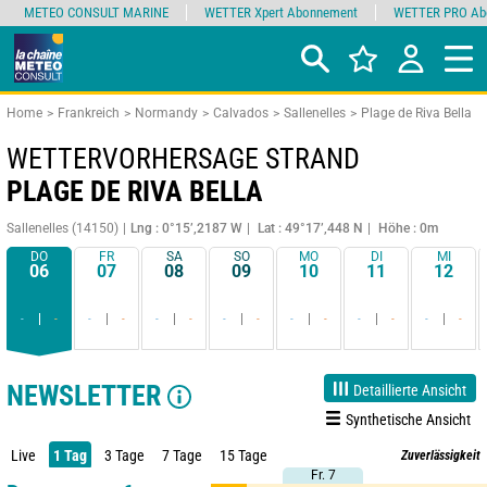
METEO CONSULT MARINE
WETTER Xpert Abonnement
WETTER PRO Ab
Home
Frankreich
Normandy
Calvados
Sallenelles
Plage de Riva Bella
WETTERVORHERSAGE STRAND
PLAGE DE RIVA BELLA
Sallenelles (14150)
Lng : 0°15’,2187 W
Lat : 49°17’,448 N
Höhe : 0m
DO
FR
SA
SO
MO
DI
MI
06
07
08
09
10
11
12
-
-
-
-
-
-
-
-
-
-
-
-
-
-
NEWSLETTER
Detaillierte Ansicht
Synthetische Ansicht
Live
1 Tag
3 Tage
7 Tage
15 Tage
Zuverlässigkeit
Fr. 7
Fr. 7
90%