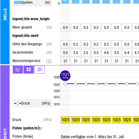
Quellen
(m)
0
WELLE
legend.title.wave_height
Meer gesamt
(m)
0.4
0.3
0.3
0.3
0.3
0.3
0.3
0.
legend.title.swell
Höhe des Seegangs
(m)
0.3
0.2
0.2
0.2
0.2
0.3
0.3
0.
Gezeitenhöhe
(m)
3.0
2.6
2.6
3.3
4.4
5.5
6.4
6.
Meerestemperatur
21
21
21
21
21
21
21
21
(°C)
1025
1030
hPa
1025
1020
1015
Druck
(hPa)
1010
1025
1025
1025
1025
1025
1025
1025
102
Druck
(hPa)
Pollen
(pollen/m3) :
Pollen (Birke)
Daten verfügbar vom 1. März bis 31. Juli