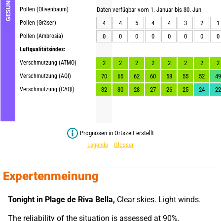
GESUNDHEIT
Pollen (Olivenbaum)
Daten verfügbar vom 1. Januar bis 30. Jun
Pollen (Gräser)
4
4
5
4
4
3
2
1
Pollen (Ambrosia)
0
0
0
0
0
0
0
0
Luftqualitätsindex:
Verschmutzung (ATMO)
2
2
2
2
2
2
2
2
Verschmutzung (AQI)
70
65
62
60
58
55
52
49
Verschmutzung (CAQI)
32
30
28
27
26
25
24
22
Prognosen in Ortszeit erstellt
Legende
Glossar
Expertenmeinung
Tonight in Plage de Riva Bella,
 Clear skies. Light winds.
The reliability of the situation is assessed at 90%.