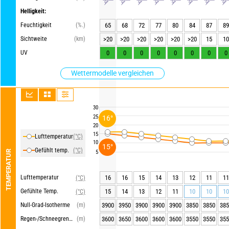
Helligkeit:
Feuchtigkeit
(%.)
65
68
72
77
80
84
87
89
Sichtweite
(km)
>20
>20
>20
>20
>20
>20
15
10
UV
0
0
0
0
0
0
0
0
Wettermodelle vergleichen
30
25
16°
20
15
Lufttemperatur
(°C)
10
15°
Gefühlt temp.
(°C)
5
TEMPERATUR
Lufttemperatur
16
16
15
14
13
12
11
11
(°C)
Gefühlte Temp.
15
14
13
12
11
10
10
10
(°C)
Null-Grad-Isotherme
(m)
3900
3950
3900
3900
3900
3850
3850
385
Regen-/Schneegrenze
(m)
3600
3650
3600
3600
3600
3550
3550
355