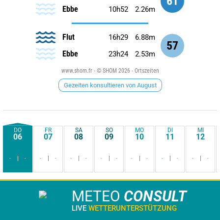
61
Ebbe
10h52
2.26m
Flut
16h29
6.88m
57
Ebbe
23h24
2.53m
www.shom.fr - © SHOM 2026 - Ortszeiten
Gezeiten konsultieren von August
DO
FR
SA
SO
MO
DI
MI
06
07
08
09
10
11
12
-
-
-
-
-
-
-
-
-
-
-
-
-
-
METEO
CONSULT
LIVE
WETTERUNTERSTÜTZUNG