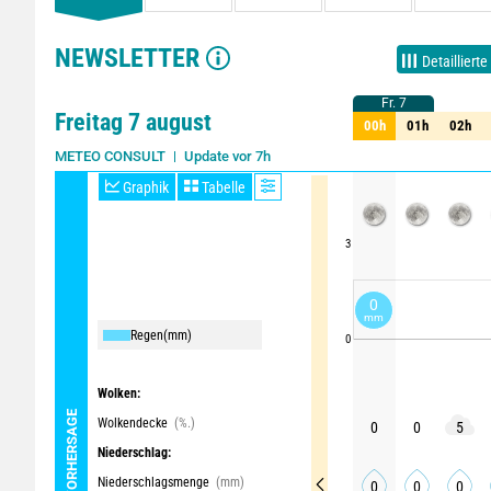
NEWSLETTER
Detaillierte
Fr. 7
Fr. 7
Freitag 7 august
00h
01h
02h
00h
01h
02h
Update vor 7h
METEO CONSULT
Graphik
Tabelle
3
0
mm
Regen
(mm)
0
Wolken:
WETTERVORHERSAGE
Wolkendecke
(%.)
0
0
5
Niederschlag:
Niederschlagsmenge
(mm)
0
0
0