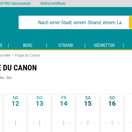
ER PRO Abonnement
Wetterzertifikate
E
BERG
STRAND
SEEWETTER
sur-Mer
Plage du Canon
E DU CANON
he : 0m
MI
DO
FR
SA
SO
12
13
14
15
16
-
-
-
-
-
-
-
-
-
-
-