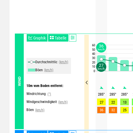
Graphik
Tabelle
60
36
50
km/h
40
30
Durchschnittliche Winde
(km/h)
20
27
10
km/h
Böen
(km/h)
0
WIND
10m vom Boden entfernt:
Windrichtung
(°)
285
°
285
°
285
°
Windgeschwindigkeit
(km/h)
27
22
13
Böen
36
32
25
(km/h)