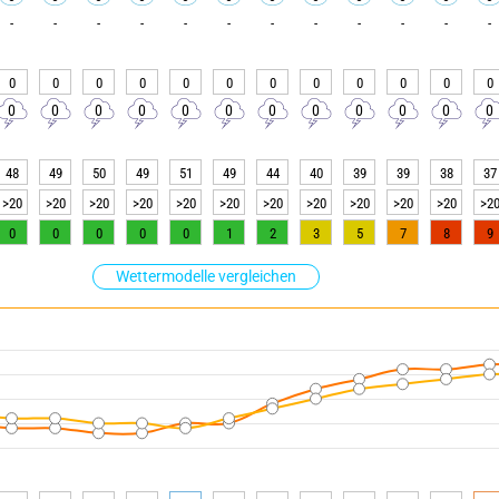
-
-
-
-
-
-
-
-
-
-
-
-
0
0
0
0
0
0
0
0
0
0
0
0
0
0
0
0
0
0
0
0
0
0
0
0
48
49
50
49
51
49
44
40
39
39
38
37
>20
>20
>20
>20
>20
>20
>20
>20
>20
>20
>20
>2
0
0
0
0
0
1
2
3
5
7
8
9
Wettermodelle vergleichen