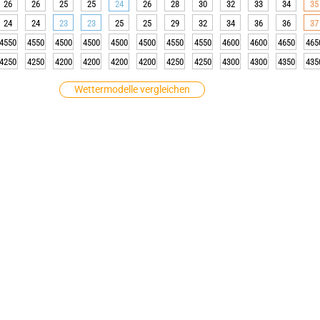
26
26
25
25
24
26
28
30
32
33
34
35
24
24
23
23
25
25
29
32
34
36
36
37
4550
4550
4500
4500
4500
4500
4550
4550
4600
4600
4650
465
4250
4250
4200
4200
4200
4200
4250
4250
4300
4300
4350
435
Wettermodelle vergleichen