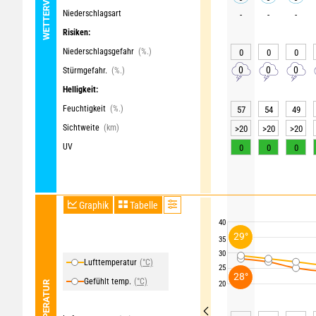
Niederschlagsart
-
-
-
Risiken:
Niederschlagsgefahr
(%.)
0
0
0
0
0
0
Stürmgefahr.
(%.)
Helligkeit:
Feuchtigkeit
(%.)
57
54
49
Sichtweite
(km)
>20
>20
>20
UV
0
0
0
Graphik
Tabelle
40
29°
35
30
Lufttemperatur
(°C)
25
28°
Gefühlt temp.
(°C)
TEMPERATUR
20