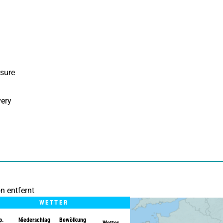
sure 
ery 
n entfernt
WETTER
p.
Niederschlag
Bewölkung
Wetter