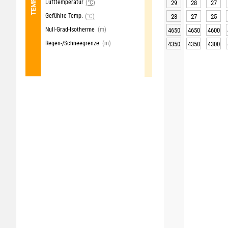
Lufttemperatur
(°C)
29
28
27
Gefühlte Temp.
(°C)
28
27
25
Null-Grad-Isotherme
(m)
4650
4650
4600
Regen-/Schneegrenze
(m)
4350
4350
4300