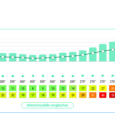
285
°
295
°
300
°
305
°
305
°
300
°
290
°
285
°
275
°
270
°
270
°
270
12
11
10
8
9
10
12
14
17
22
27
31
22
22
19
17
18
19
23
25
29
37
46
52
Wettermodelle vergleichen