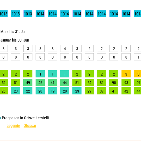
1013
1013
1013
1014
1014
1014
1014
1014
1014
1014
1014
101
März bis 31. Juli
Januar bis 30. Jun
3
3
3
3
3
4
3
2
2
2
2
2
0
0
0
0
0
0
0
0
0
0
0
1
2
2
2
1
1
1
2
2
2
2
3
3
54
51
49
45
41
44
51
64
81
90
93
97
25
23
22
20
19
20
23
29
37
41
42
44
Prognosen in Ortszeit erstellt
Legende
Glossar