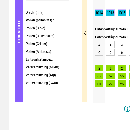
Druck
(hPa)
1014
1013
1013
Pollen
(pollen/m3) :
GESUNDHEIT
Pollen (Birke)
Daten verfügbar vom 1. 
Pollen (Olivenbaum)
Daten verfügbar vom 1. 
Pollen (Gräser)
4
4
3
Pollen (Ambrosia)
0
0
0
Luftqualitätsindex:
Verschmutzung (ATMO)
2
2
2
Verschmutzung (AQI)
65
59
55
Verschmutzung (CAQI)
30
27
25