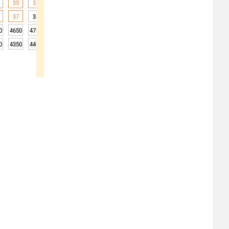
35
35
34
33
32
31
30
29
28
37
36
34
32
30
31
28
27
27
0
4650
4700
4700
4700
4750
4750
4700
4700
4700
0
4350
4400
4400
4400
4450
4450
4400
4400
4400