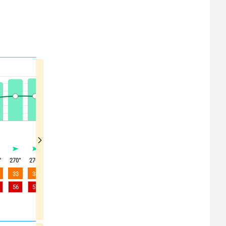
°
270
°
270
°
270
°
275
°
275
°
275
°
280
°
280
°
280
°
33
33
34
33
31
29
28
28
24
56
57
57
57
54
51
51
49
45