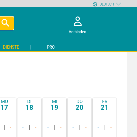
DEUTSCH
Verbinden
DIENSTE
PRO
MO
DI
MI
DO
FR
17
18
19
20
21
-
-
-
-
-
-
-
-
-