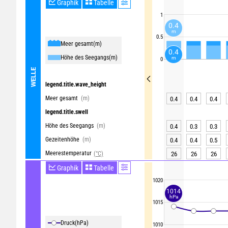
Graphik
Tabelle
1
0.4
m
0.5
Meer gesamt
(m)
0.4
Höhe des Seegangs
(m)
m
0
WELLE
legend.title.wave_height
Meer gesamt
(m)
0.4
0.4
0.4
legend.title.swell
Höhe des Seegangs
(m)
0.4
0.3
0.3
Gezeitenhöhe
(m)
0.4
0.4
0.5
Meerestemperatur
(°C)
26
26
26
Graphik
Tabelle
1020
1014
hPa
1015
Druck
(hPa)
1010