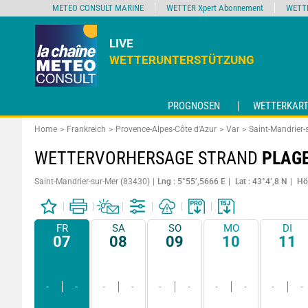
METEO CONSULT MARINE
WETTER Xpert Abonnement
WETT
LIVE
WETTERUNTERSTÜTZUNG
PROGNOSEN
WETTERKART
Home
Frankreich
Provence-Alpes-Côte d'Azur
Var
Saint-Mandrier-
WETTERVORHERSAGE STRAND
PLAG
Saint-Mandrier-sur-Mer (83430)
Lng : 5°55’,5666 E
Lat : 43°4’,8 N
Hö
FR
SA
SO
MO
DI
07
08
09
10
11
-
-
-
-
-
-
-
-
-
-