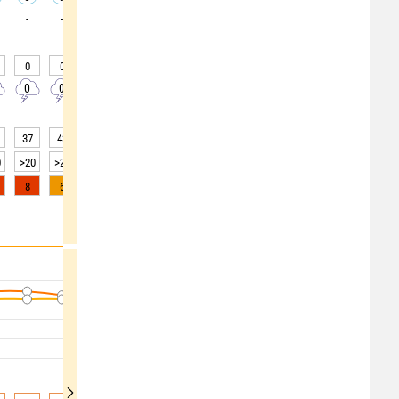
-
-
-
-
-
-
-
-
-
0
0
0
0
0
0
0
0
0
0
0
0
0
0
0
0
0
0
37
43
46
47
49
53
55
58
62
0
>20
>20
>20
>20
>20
>20
>20
>20
>20
8
6
4
2
1
0
0
0
0