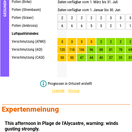
GESUNDHEIT
Pollen (Birke)
Daten verfügbar vom 1. März bis 31. Juli
Pollen (Olivenbaum)
Daten verfügbar vom 1. Januar bis 30. Jun
Pollen (Gräser)
2
2
2
2
2
3
3
3
Pollen (Ambrosia)
6
6
6
5
3
2
1
1
Luftqualitätsindex:
Verschmutzung (ATMO)
3
3
3
3
2
2
2
2
Verschmutzung (AQI)
120
118
106
96
88
81
78
69
Verschmutzung (CAQI)
50
50
47
44
40
37
35
31
Prognosen in Ortszeit erstellt
Legende
Glossar
Expertenmeinung
This afternoon in Plage de l'Alycastre,
warning: winds 
gusting strongly.