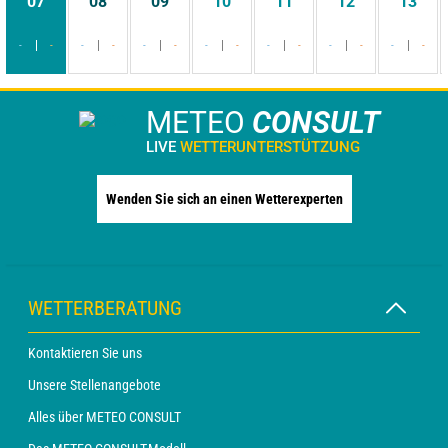
07
08
09
10
11
12
13
-
-
-
-
-
-
-
-
-
-
-
-
-
-
METEO
CONSULT
LIVE
WETTERUNTERSTÜTZUNG
Wenden Sie sich an einen Wetterexperten
WETTERBERATUNG
Kontaktieren Sie uns
Unsere Stellenangebote
Alles über METEO CONSULT