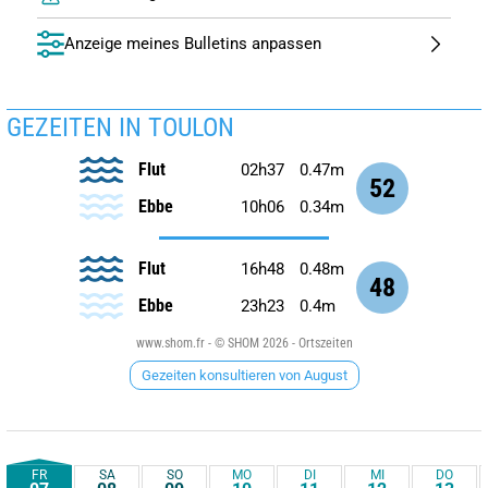
Anzeige meines Bulletins anpassen
GEZEITEN IN TOULON
Flut
02h37
0.47m
52
Ebbe
10h06
0.34m
Flut
16h48
0.48m
48
Ebbe
23h23
0.4m
www.shom.fr - © SHOM 2026 - Ortszeiten
Gezeiten konsultieren von August
FR
SA
SO
MO
DI
MI
DO