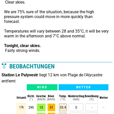
 Clear skies.
We are 75% sure of the situation, because the high 
pressure system could move in more quickly than 
forecast.
Temperatures will vary between 28 and 35°C, it will be very 
warm in the afternoon and 7°C above normal.
Tonight,
clear skies.
 Fairly strong winds.
BEOBACHTUNGEN
Station Le Palyvestr
liegt 12 km von Plage de l'Alycastre
entfernt
WIND
WETTER
Richt.
Geschw.
Böen
Temp.
Niederschlag
Bewölkung
Ortszeit
Wetter
(°)
(km/h)
(km/h)
(°C)
(mm)
(%)
17h
290
13
31
35.9
0
-
-