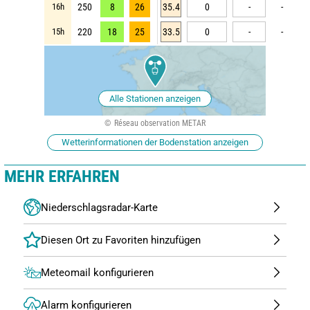
16h
250
8
26
35.4
0
-
-
15h
220
18
25
33.5
0
-
-
Alle Stationen anzeigen
Réseau observation METAR
Wetterinformationen der Bodenstation anzeigen
MEHR ERFAHREN
Niederschlagsradar-Karte
Meteomail konfigurieren
Alarm konfigurieren