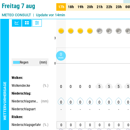
75%
Freitag 7 aug
17h
18h
19h
20h
21h
22h
23h
00
17h
18h
19h
20h
21h
22h
23h
00
Update vor 14min
METEO CONSULT
3
0
mm
Regen
(mm)
0
Wolken:
WETTERVORHERSAGE
Wolkendecke
(%.)
0
0
0
0
5
5
5
5
Niederschlag:
Niederschlagsmenge
(mm)
0
0
0
0
0
0
0
0
Niederschlagsart
-
-
-
-
-
-
-
-
Risiken:
Niederschlagsgefahr
(%.)
0
0
0
0
0
0
0
0