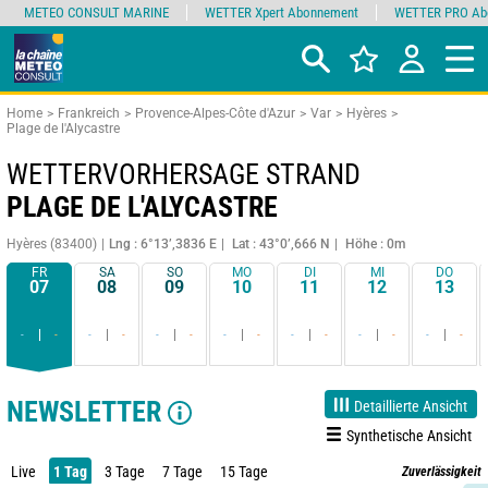
METEO CONSULT MARINE
WETTER Xpert Abonnement
WETTER PRO Ab
Home
Frankreich
Provence-Alpes-Côte d'Azur
Var
Hyères
Plage de l'Alycastre
WETTERVORHERSAGE STRAND
PLAGE DE L'ALYCASTRE
Hyères (83400)
Lng : 6°13’,3836 E
Lat : 43°0’,666 N
Höhe : 0m
FR
SA
SO
MO
DI
MI
DO
07
08
09
10
11
12
13
-
-
-
-
-
-
-
-
-
-
-
-
-
-
NEWSLETTER
Detaillierte Ansicht
Synthetische Ansicht
Live
1 Tag
3 Tage
7 Tage
15 Tage
Zuverlässigkeit