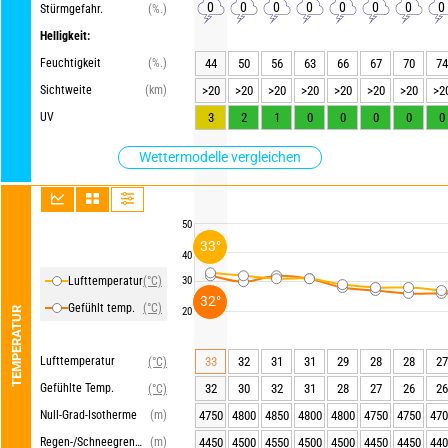
0
0
0
0
0
0
0
0
Stürmgefahr.
(%.)
Helligkeit:
Feuchtigkeit
(%.)
44
50
56
63
66
67
70
74
Sichtweite
(km)
>20
>20
>20
>20
>20
>20
>20
>2
UV
3
2
1
0
0
0
0
0
Wettermodelle vergleichen
50
33°
40
Lufttemperatur
(°C)
30
32°
Gefühlt temp.
(°C)
TEMPERATUR
20
Lufttemperatur
33
32
31
31
29
28
28
27
(°C)
Gefühlte Temp.
32
30
32
31
28
27
26
26
(°C)
Null-Grad-Isotherme
(m)
4750
4800
4850
4800
4800
4750
4750
470
Regen-/Schneegrenze
(m)
4450
4500
4550
4500
4500
4450
4450
440