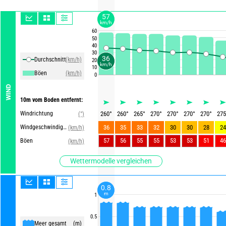
57
km/h
60
50
40
30
36
Durchschnittliche Winde
(km/h)
20
km/h
10
Böen
(km/h)
0
WIND
10m vom Boden entfernt:
Windrichtung
260
°
260
°
265
°
270
°
270
°
270
°
270
°
275
(°)
Windgeschwindigkeit
36
35
33
32
30
30
28
24
(km/h)
57
56
55
55
53
53
51
46
Böen
(km/h)
Wettermodelle vergleichen
0.8
m
1
0.5
Meer gesamt
(m)