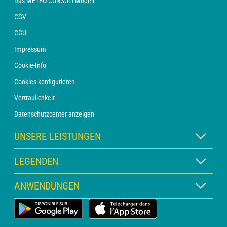
Das METEO CONSULT-Modell
CGV
CGU
Impressum
Cookie-Info
Cookies konfigurieren
Vertraulichkeit
Datenschutzcenter anzeigen
UNSERE LEISTUNGEN
WETTER Xpert Abonnement
LEGENDEN
WETTER PRO Abonnement
Kartenlegende
ANWENDUNGEN
Beratung mit einem Vorhersager
Piktogrammlegende
PRO-Newsletter
Wetter-App für Land
Glossar
Alarme