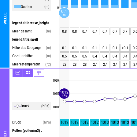
Quellen
(m)
0
0.1
WELLE
m
legend.title.wave_height
Meer gesamt
(m)
0.8
0.8
0.7
0.7
0.7
0.7
0.7
0.
legend.title.swell
Höhe des Seegangs
(m)
0.1
0.1
0.1
0.1
0.1
0.1
<0.1
0.
Gezeitenhöhe
(m)
0.5
0.5
0.5
0.4
0.4
0.4
0.4
0.
Meerestemperatur
28
28
28
27
27
27
27
27
(°C)
1020
1012
1015
hPa
Druck
(hPa)
1010
1012
1012
1012
1012
1013
1013
1013
101
Druck
(hPa)
Pollen
(pollen/m3) :