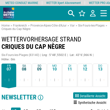
METEO CONSULT MARINE
WETTER Xpert Abonnement
WETTER PRO Ab
Home
Frankreich
Provence-Alpes-Côte d'Azur
Var
Six-Fours-les-Plages
Criques du Cap Nègre
WETTERVORHERSAGE STRAND
CRIQUES DU CAP NÈGRE
Six-Fours-les-Plages (83140)
Lng : 5°48’,5502 E
Lat : 43°6’,066 N
Höhe : 0m
FR
SA
SO
MO
DI
MI
DO
07
08
09
10
11
12
13
-
-
-
-
-
-
-
-
-
-
-
-
-
-
NEWSLETTER
Detaillierte Ansicht
Synthetische Ansicht