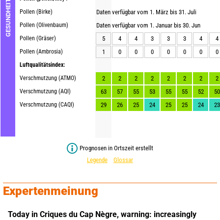
GESUNDHEIT
Pollen (Birke)
Daten verfügbar vom 1. März bis 31. Juli
Pollen (Olivenbaum)
Daten verfügbar vom 1. Januar bis 30. Jun
Pollen (Gräser)
5
4
4
3
3
3
4
4
Pollen (Ambrosia)
1
0
0
0
0
0
0
0
Luftqualitätsindex:
Verschmutzung (ATMO)
2
2
2
2
2
2
2
2
Verschmutzung (AQI)
63
57
55
53
55
55
52
50
Verschmutzung (CAQI)
29
26
25
24
25
25
24
23
Prognosen in Ortszeit erstellt
Legende
Glossar
Expertenmeinung
Today in Criques du Cap Nègre,
warning: increasingly 