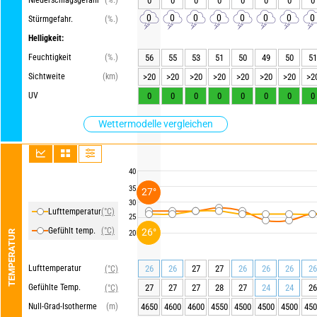
Niederschlagsgefahr
(%.)
0
0
0
0
0
0
0
0
0
0
0
0
0
0
0
0
Stürmgefahr.
(%.)
Helligkeit:
Feuchtigkeit
(%.)
56
55
53
51
50
49
50
51
Sichtweite
(km)
>20
>20
>20
>20
>20
>20
>20
>2
UV
0
0
0
0
0
0
0
0
Wettermodelle vergleichen
40
35
27°
30
Lufttemperatur
(°C)
25
Gefühlt temp.
(°C)
26°
TEMPERATUR
20
Lufttemperatur
26
26
27
27
26
26
26
26
(°C)
Gefühlte Temp.
27
27
27
28
27
24
24
26
(°C)
Null-Grad-Isotherme
(m)
4650
4600
4600
4550
4500
4500
4500
450