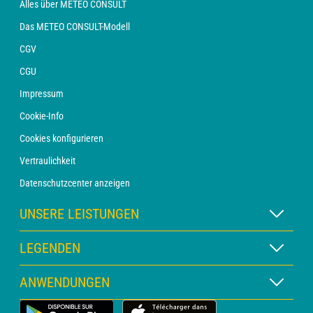
Alles über METEO CONSULT
Das METEO CONSULT-Modell
CGV
CGU
Impressum
Cookie-Info
Cookies konfigurieren
Vertraulichkeit
Datenschutzcenter anzeigen
UNSERE LEISTUNGEN
WETTER Xpert Abonnement
LEGENDEN
WETTER PRO Abonnement
Kartenlegende
ANWENDUNGEN
Beratung mit einem Vorhersager
Piktogrammlegende
PRO-Newsletter