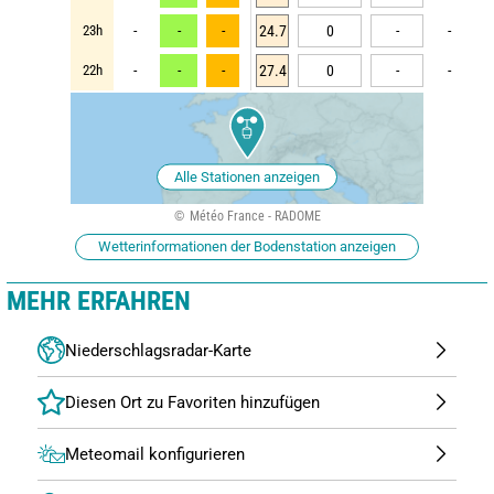
23h
-
-
-
24.7
0
-
-
22h
-
-
-
27.4
0
-
-
Alle Stationen anzeigen
Météo France - RADOME
Wetterinformationen der Bodenstation anzeigen
MEHR ERFAHREN
Niederschlagsradar-Karte
Meteomail konfigurieren