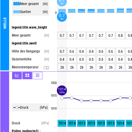
Meer gesamt
(m)
m
Quellen
(m)
0
0.7
m
WELLE
legend.title.wave_height
Meer gesamt
(m)
0.7
0.7
0.7
0.7
0.7
0.7
0.8
0.
legend.title.swell
Höhe des Seegangs
(m)
0.7
0.6
0.4
0.4
0.6
0.6
0.6
0.
Gezeitenhöhe
(m)
0.4
0.4
0.5
0.5
0.5
0.4
0.4
0.
Meerestemperatur
26
26
26
26
26
26
26
26
(°C)
1020
1014
hPa
1015
Druck
(hPa)
1010
1014
1014
1013
1013
1013
1013
1014
101
Druck
(hPa)
Pollen
(pollen/m3) :