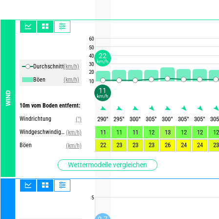
60
50
22
40
km/h
30
Durchschnittliche Winde
(km/h)
20
Böen
(km/h)
10
11
WIND
km/h
10m vom Boden entfernt:
Windrichtung
290
°
295
°
300
°
305
°
300
°
305
°
305
°
305
(°)
Windgeschwindigkeit
11
11
11
12
13
12
12
12
(km/h)
22
23
23
23
26
24
24
23
Böen
(km/h)
Wettermodelle vergleichen
5
0.7