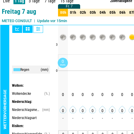
Live
1 Tag
3 Tage
7 Tage
15 Tage
Zuverlässigkeit
Fr. 7
Fr. 7
80%
Freitag 7 aug
00h
01h
02h
03h
04h
05h
06h
07
00h
01h
02h
03h
04h
05h
06h
07
Update vor 15min
METEO CONSULT
3
0
mm
Regen
(mm)
0
Wolken:
WETTERVORHERSAGE
Wolkendecke
(%.)
0
0
0
0
0
0
0
0
Niederschlag:
Niederschlagsmenge
(mm)
0
0
0
0
0
0
0
0
Niederschlagsart
-
-
-
-
-
-
-
-
Risiken: