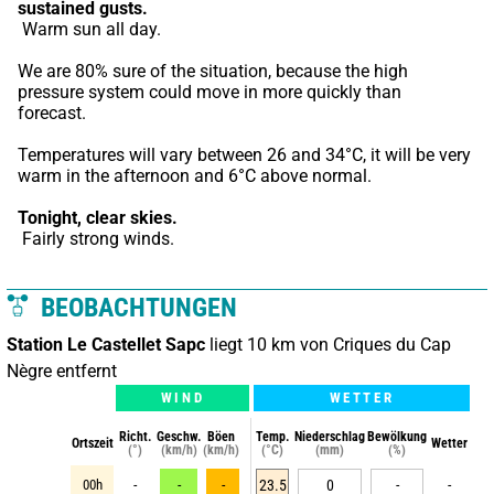
sustained gusts.
 Warm sun all day.
We are 80% sure of the situation, because the high 
pressure system could move in more quickly than 
forecast.
Temperatures will vary between 26 and 34°C, it will be very 
warm in the afternoon and 6°C above normal.
Tonight,
clear skies.
 Fairly strong winds.
BEOBACHTUNGEN
Station Le Castellet Sapc
liegt 10 km von Criques du Cap
Nègre entfernt
WIND
WETTER
Richt.
Geschw.
Böen
Temp.
Niederschlag
Bewölkung
Ortszeit
Wetter
(°)
(km/h)
(km/h)
(°C)
(mm)
(%)
00h
-
-
-
23.5
0
-
-