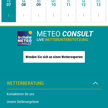
FR
SA
SO
MO
DI
MI
DO
07
08
09
10
11
12
13
-
-
-
-
-
-
-
-
-
-
-
-
-
-
METEO
CONSULT
LIVE
WETTERUNTERSTÜTZUNG
Wenden Sie sich an einen Wetterexperten
WETTERBERATUNG
Kontaktieren Sie uns
Unsere Stellenangebote