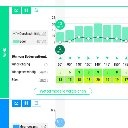
25
13
20
km/h
15
Durchschnittliche Winde
(km/h)
10
Böen
(km/h)
5
5
WIND
km/h
10m vom Boden entfernt:
Windrichtung
60
°
95
°
140
°
150
°
140
°
145
°
155
°
175
(°)
Windgeschwindigkeit
5
6
9
8
9
8
8
6
(km/h)
13
15
18
18
20
19
19
17
Böen
(km/h)
Wettermodelle vergleichen
0.5
0.1
m
Meer gesamt
(m)