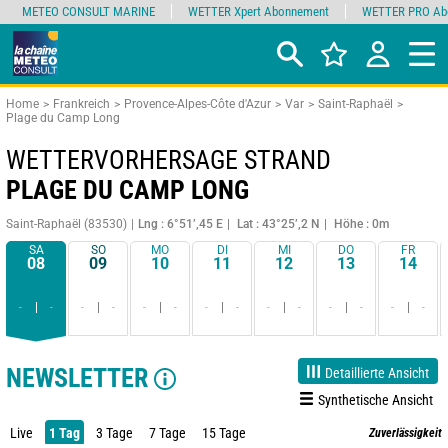
METEO CONSULT MARINE
WETTER Xpert Abonnement
WETTER PRO Ab
Home
Frankreich
Provence-Alpes-Côte d'Azur
Var
Saint-Raphaël
Plage du Camp Long
WETTERVORHERSAGE STRAND
PLAGE DU CAMP LONG
Saint-Raphaël (83530)
Lng : 6°51’,45 E
Lat : 43°25’,2 N
Höhe : 0m
SA
SO
MO
DI
MI
DO
FR
08
09
10
11
12
13
14
-
-
-
-
-
-
-
-
-
-
-
-
-
-
NEWSLETTER
Detaillierte Ansicht
Synthetische Ansicht
Live
1 Tag
3 Tage
7 Tage
15 Tage
Zuverlässigkeit