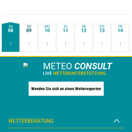
SA
SO
MO
DI
MI
DO
FR
08
09
10
11
12
13
14
-
-
-
-
-
-
-
-
-
-
-
-
-
-
METEO
CONSULT
LIVE
WETTERUNTERSTÜTZUNG
Wenden Sie sich an einen Wetterexperten
WETTERBERATUNG