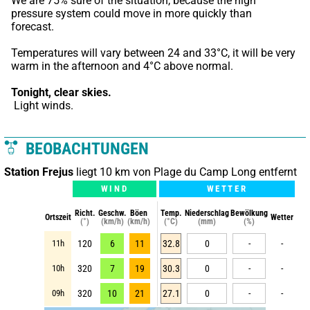
We are 75% sure of the situation, because the high 
pressure system could move in more quickly than 
forecast.
Temperatures will vary between 24 and 33°C, it will be very 
warm in the afternoon and 4°C above normal.
Tonight,
clear skies.
 Light winds.
BEOBACHTUNGEN
Station Frejus
liegt 10 km von Plage du Camp Long entfernt
WIND
WETTER
Richt.
Geschw.
Böen
Temp.
Niederschlag
Bewölkung
Ortszeit
Wetter
(°)
(km/h)
(km/h)
(°C)
(mm)
(%)
11h
120
6
11
32.8
0
-
-
10h
320
7
19
30.3
0
-
-
09h
320
10
21
27.1
0
-
-