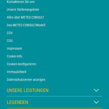
Kontaktieren Sie uns
Unsere Stellenangebote
Alles über METEO CONSULT
Das METEO CONSULT-Modell
CGV
CGU
Impressum
Cookie-Info
Cookies konfigurieren
Vertraulichkeit
Datenschutzcenter anzeigen
UNSERE LEISTUNGEN
WETTER Xpert Abonnement
LEGENDEN
WETTER PRO Abonnement