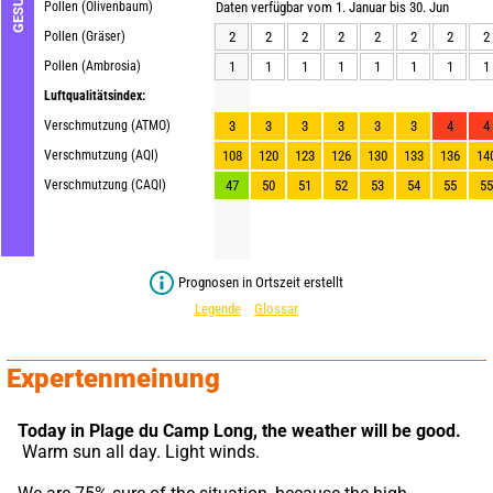
Pollen (Olivenbaum)
Daten verfügbar vom 1. Januar bis 30. Jun
Pollen (Gräser)
2
2
2
2
2
2
2
2
Pollen (Ambrosia)
1
1
1
1
1
1
1
1
Luftqualitätsindex:
Verschmutzung (ATMO)
3
3
3
3
3
3
4
4
Verschmutzung (AQI)
108
120
123
126
130
133
136
14
Verschmutzung (CAQI)
47
50
51
52
53
54
55
55
Prognosen in Ortszeit erstellt
Legende
Glossar
Expertenmeinung
Today in Plage du Camp Long,
the weather will be good.
 Warm sun all day. Light winds.