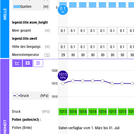
Quellen
(m)
0
0.1
WELLE
m
legend.title.wave_height
Meer gesamt
(m)
0.1
0.1
0.1
0.1
0.1
0.1
0.1
0.
legend.title.swell
Höhe des Seegangs
(m)
0.1
0.1
0.1
0.1
0.1
0.1
0.1
0.
Meerestemperatur
29
30
30
30
30
30
30
30
(°C)
1020
1015
hPa
1015
Druck
(hPa)
1010
1015
1016
1016
1016
1016
1015
1015
101
Druck
(hPa)
Pollen
(pollen/m3) :
GESUNDHEIT
Pollen (Birke)
Daten verfügbar vom 1. März bis 31. Juli