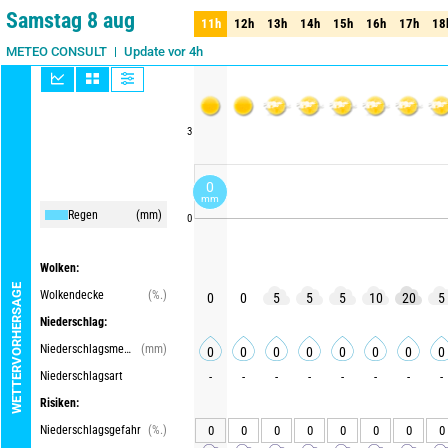
75%
Samstag 8 aug
11h
12h
13h
14h
15h
16h
17h
18
11h
12h
13h
14h
15h
16h
17h
18
Update vor 4h
METEO CONSULT
3
0
mm
Regen
(mm)
0
Wolken:
WETTERVORHERSAGE
Wolkendecke
(%.)
0
0
5
5
5
10
20
5
Niederschlag:
Niederschlagsmenge
(mm)
0
0
0
0
0
0
0
0
Niederschlagsart
-
-
-
-
-
-
-
-
Risiken:
Niederschlagsgefahr
(%.)
0
0
0
0
0
0
0
0