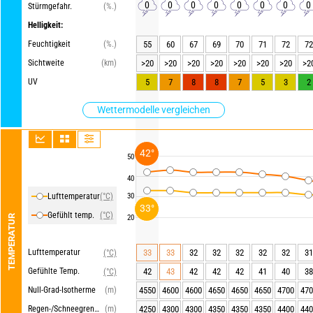
0
0
0
0
0
0
0
0
Stürmgefahr.
(%.)
Helligkeit:
Feuchtigkeit
(%.)
55
60
67
69
70
71
72
72
Sichtweite
(km)
>20
>20
>20
>20
>20
>20
>20
>2
UV
5
7
8
8
7
5
3
2
Wettermodelle vergleichen
42°
50
40
Lufttemperatur
(°C)
30
33°
Gefühlt temp.
(°C)
TEMPERATUR
20
Lufttemperatur
33
33
32
32
32
32
32
31
(°C)
Gefühlte Temp.
42
43
42
42
42
41
40
38
(°C)
Null-Grad-Isotherme
(m)
4550
4600
4600
4650
4650
4650
4700
470
Regen-/Schneegrenze
(m)
4250
4300
4300
4350
4350
4350
4400
440