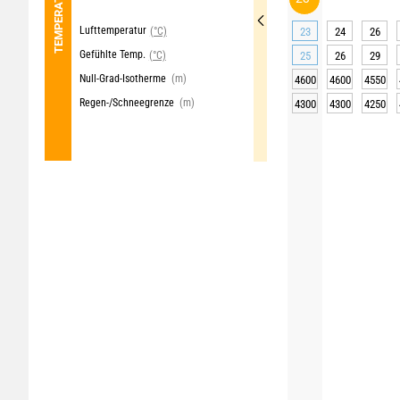
TEMPERATUR
Lufttemperatur
(°C)
23
24
26
Gefühlte Temp.
(°C)
25
26
29
Null-Grad-Isotherme
(m)
4600
4600
4550
Regen-/Schneegrenze
(m)
4300
4300
4250