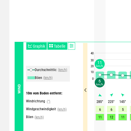
Graphik
Tabelle
40
30
11
20
km/h
Durchschnittliche Winde
(km/h)
10
Böen
(km/h)
0
6
km/h
WIND
10m vom Boden entfernt:
Windrichtung
(°)
285
°
225
°
145
°
Windgeschwindigkeit
(km/h)
6
6
5
Böen
11
12
11
(km/h)