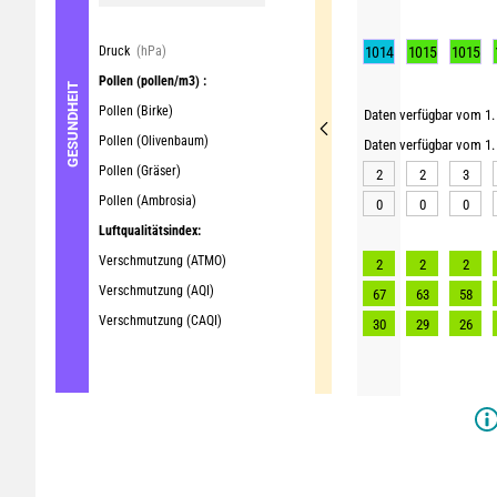
Druck
(hPa)
1014
1015
1015
Pollen
(pollen/m3) :
GESUNDHEIT
Pollen (Birke)
Daten verfügbar vom 1. 
Pollen (Olivenbaum)
Daten verfügbar vom 1. 
Pollen (Gräser)
2
2
3
Pollen (Ambrosia)
0
0
0
Luftqualitätsindex:
Verschmutzung (ATMO)
2
2
2
Verschmutzung (AQI)
67
63
58
Verschmutzung (CAQI)
30
29
26