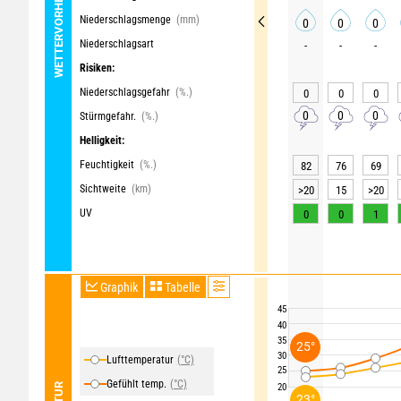
WETTERVORHERSAGE
Niederschlagsmenge
(mm)
0
0
0
Niederschlagsart
-
-
-
Risiken:
Niederschlagsgefahr
(%.)
0
0
0
0
0
0
Stürmgefahr.
(%.)
Helligkeit:
Feuchtigkeit
(%.)
82
76
69
Sichtweite
(km)
>20
15
>20
UV
0
0
1
Graphik
Tabelle
45
40
35
25°
30
Lufttemperatur
(°C)
25
Gefühlt temp.
(°C)
20
23°