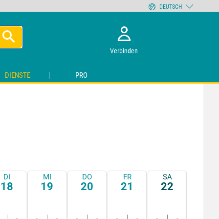
DEUTSCH
Verbinden
DIENSTE
PRO
DI
MI
DO
FR
SA
18
19
20
21
22
-
-
-
-
-
-
-
-
-