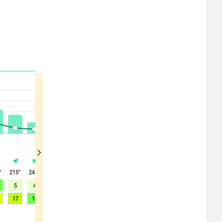
°
215
°
245
°
275
°
280
°
285
°
290
°
290
°
300
°
315
°
5
4
6
5
6
5
5
4
3
17
10
10
11
11
11
11
10
9