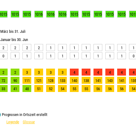
1015
1015
1015
1016
1016
1016
1015
1015
1015
1015
1015
101
März bis 31. Juli
Januar bis 30. Jun
2
2
2
2
1
1
1
1
1
1
1
1
0
1
1
1
1
1
1
1
1
1
1
0
2
2
3
3
3
3
4
4
4
4
4
4
72
90
111
121
128
133
140
138
141
143
141
13
33
41
48
51
52
54
55
55
56
56
56
54
Prognosen in Ortszeit erstellt
Legende
Glossar