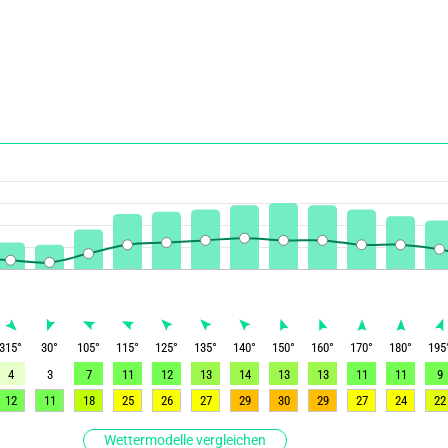
315
°
30
°
105
°
115
°
125
°
135
°
140
°
150
°
160
°
170
°
180
°
195
4
3
7
11
12
13
14
13
13
11
11
9
12
11
18
25
26
27
29
30
29
27
24
22
Wettermodelle vergleichen