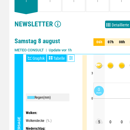
NEWSLETTER
Detaillierte
Samstag 8 august
06h
07h
08h
06h
07h
08h
Update vor 1h
METEO CONSULT
Graphik
Tabelle
3
0
mm
Regen
(mm)
0
Wolken:
Wolkendecke
(%.)
5
0
0
Niederschlag: