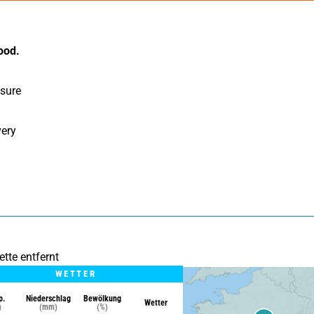
ood.
sure 
ery 
tte entfernt
WETTER
p.
Niederschlag
Bewölkung
Wetter
)
(mm)
(%)