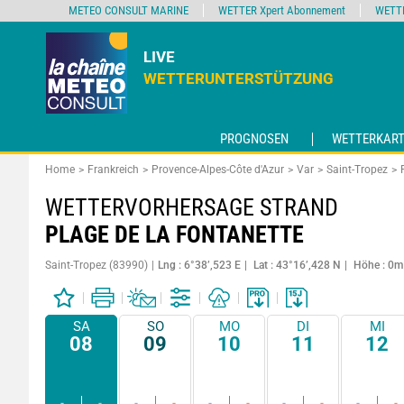
METEO CONSULT MARINE
WETTER Xpert Abonnement
WETT
LIVE
WETTERUNTERSTÜTZUNG
PROGNOSEN
WETTERKART
Home
Frankreich
Provence-Alpes-Côte d'Azur
Var
Saint-Tropez
WETTERVORHERSAGE STRAND
PLAGE DE LA FONTANETTE
Saint-Tropez (83990)
Lng : 6°38’,523 E
Lat : 43°16’,428 N
Höhe : 0m
SA
SO
MO
DI
MI
08
09
10
11
12
-
-
-
-
-
-
-
-
-
-