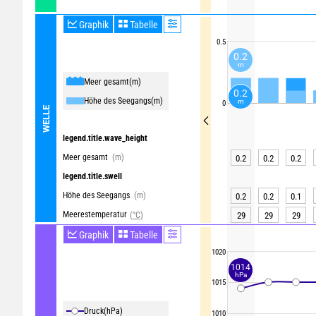
Graphik
Tabelle
0.5
0.2
m
Meer gesamt
(m)
0.2
Höhe des Seegangs
(m)
m
0
WELLE
legend.title.wave_height
Meer gesamt
(m)
0.2
0.2
0.2
legend.title.swell
Höhe des Seegangs
(m)
0.2
0.2
0.1
Meerestemperatur
(°C)
29
29
29
Graphik
Tabelle
1020
1014
hPa
1015
Druck
(hPa)
1010