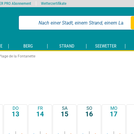
ER PRO Abonnement
Wetterzertifikate
E
BERG
STRAND
SEEWETTER
Plage de la Fontanette
DO
FR
SA
SO
MO
13
14
15
16
17
-
-
-
-
-
-
-
-
-
-
-