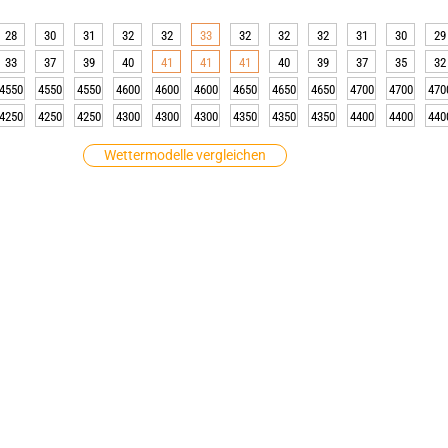
28
30
31
32
32
33
32
32
32
31
30
29
33
37
39
40
41
41
41
40
39
37
35
32
4550
4550
4550
4600
4600
4600
4650
4650
4650
4700
4700
470
4250
4250
4250
4300
4300
4300
4350
4350
4350
4400
4400
440
Wettermodelle vergleichen