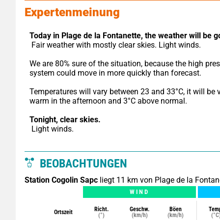
Expertenmeinung
Today in Plage de la Fontanette,
the weather will be g
 Fair weather with mostly clear skies. Light winds.
We are 80% sure of the situation, because the high pres
system could move in more quickly than forecast.
Temperatures will vary between 23 and 33°C, it will be v
warm in the afternoon and 3°C above normal.
Tonight,
clear skies.
 Light winds.
BEOBACHTUNGEN
Station Cogolin Sapc
liegt 11 km von Plage de la Fontane
WIND
Richt.
Geschw.
Böen
Tem
Ortszeit
(°)
(km/h)
(km/h)
(°C