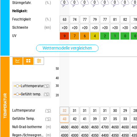
0
0
0
0
0
0
0
0
Stürmgefahr.
(%.)
Helligkeit:
Feuchtigkeit
(%.)
63
74
77
79
77
81
82
78
Sichtweite
(km)
>20
>20
>20
>20
>20
>20
>20
>2
UV
9
7
6
4
2
1
0
0
Wettermodelle vergleichen
50
40
Lufttemperatur
(°C)
30
Gefühlt temp.
(°C)
TEMPERATUR
20
Lufttemperatur
32
31
31
31
31
30
29
28
(°C)
Gefühlte Temp.
43
42
41
39
37
35
33
32
(°C)
Null-Grad-Isotherme
(m)
4600
4600
4650
4650
4700
4650
4650
465
Regen-/Schneegrenze
(m)
4300
4300
4350
4350
4400
4350
4350
435