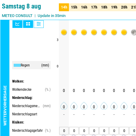
80%
Samstag 8 aug
14h
15h
16h
17h
18h
19h
20h
21
14h
15h
16h
17h
18h
19h
20h
21
Update in 35min
METEO CONSULT
3
Regen
(mm)
0
Wolken:
WETTERVORHERSAGE
Wolkendecke
(%.)
0
0
0
0
0
0
0
0
Niederschlag:
Niederschlagsmenge
(mm)
0
0
0
0
0
0
0
0
Niederschlagsart
-
-
-
-
-
-
-
-
Risiken:
Niederschlagsgefahr
(%.)
0
0
0
0
0
0
0
0