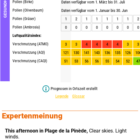
GESUNDHEIT
Pollen (Birke)
Daten verfügbar vom 1. März bis 31. Juli
Pollen (Olivenbaum)
Daten verfügbar vom 1. Januar bis 30. Jun
Pollen (Gräser)
1
2
1
1
1
1
1
2
Pollen (Ambrosia)
0
0
0
0
0
0
0
0
Luftqualitätsindex:
Verschmutzung (ATMO)
3
3
4
4
4
4
3
3
Verschmutzung (AQI)
121
130
141
143
136
135
126
10
Verschmutzung (CAQI)
51
53
56
56
55
54
52
47
Prognosen in Ortszeit erstellt
Legende
Glossar
Expertenmeinung
This afternoon in Plage de la Pinède,
 Clear skies. Light 
winds.