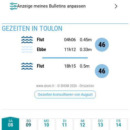
Anzeige meines Bulletins anpassen
GEZEITEN IN TOULON
Flut
04h06
0.45m
46
Ebbe
11h12
0.33m
Flut
18h15
0.5m
46
www.shom.fr - © SHOM 2026 - Ortszeiten
Gezeiten konsultieren von August
SA
SO
MO
DI
MI
DO
FR
08
09
10
11
12
13
14