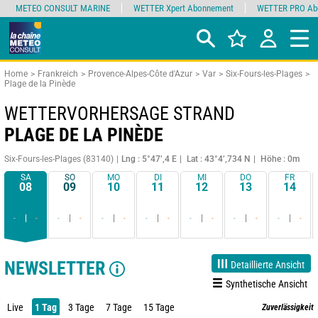
METEO CONSULT MARINE
WETTER Xpert Abonnement
WETTER PRO Ab
Home
Frankreich
Provence-Alpes-Côte d'Azur
Var
Six-Fours-les-Plages
Plage de la Pinède
WETTERVORHERSAGE STRAND
PLAGE DE LA PINÈDE
Six-Fours-les-Plages (83140)
Lng : 5°47’,4 E
Lat : 43°4’,734 N
Höhe : 0m
SA
SO
MO
DI
MI
DO
FR
08
09
10
11
12
13
14
-
-
-
-
-
-
-
-
-
-
-
-
-
-
NEWSLETTER
Detaillierte Ansicht
Synthetische Ansicht
Live
1 Tag
3 Tage
7 Tage
15 Tage
Zuverlässigkeit