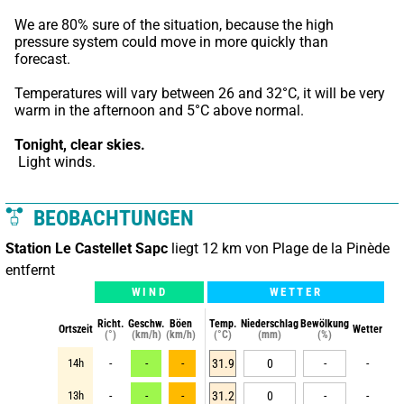
We are 80% sure of the situation, because the high 
pressure system could move in more quickly than 
forecast.
Temperatures will vary between 26 and 32°C, it will be very 
warm in the afternoon and 5°C above normal.
Tonight,
clear skies.
 Light winds.
BEOBACHTUNGEN
Station Le Castellet Sapc
liegt 12 km von Plage de la Pinède
entfernt
WIND
WETTER
Richt.
Geschw.
Böen
Temp.
Niederschlag
Bewölkung
Ortszeit
Wetter
(°)
(km/h)
(km/h)
(°C)
(mm)
(%)
14h
-
-
-
31.9
0
-
-
13h
-
-
-
31.2
0
-
-