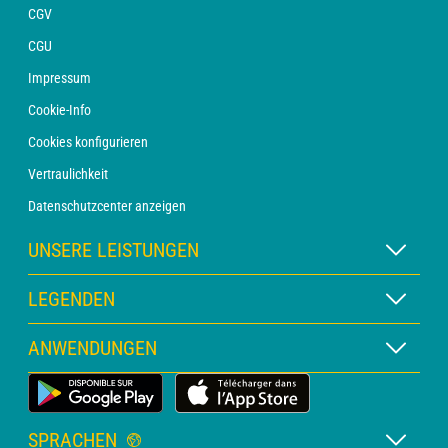
CGV
CGU
Impressum
Cookie-Info
Cookies konfigurieren
Vertraulichkeit
Datenschutzcenter anzeigen
UNSERE LEISTUNGEN
WETTER Xpert Abonnement
LEGENDEN
WETTER PRO Abonnement
Kartenlegende
ANWENDUNGEN
Beratung mit einem Vorhersager
Piktogrammlegende
PRO-Newsletter
Wetter-App für Land
Glossar
Alarme
SPRACHEN