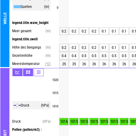
Quellen
(m)
0
WELLE
legend.title.wave_height
Meer gesamt
(m)
0.2
0.2
0.2
0.2
0.1
0.1
0.1
0.
legend.title.swell
Höhe des Seegangs
(m)
0.2
0.2
0.2
0.2
0.1
0.1
0.1
0.
Gezeitenhöhe
(m)
0.4
0.4
0.5
0.5
0.5
0.5
0.5
0.
Meerestemperatur
25
25
26
26
26
26
26
26
(°C)
1020
1015
Druck
(hPa)
1010
1016
1015
1015
1015
1015
1015
1015
101
Druck
(hPa)
Pollen
(pollen/m3) :