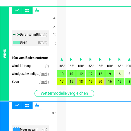
30
20
Durchschnittliche Winde
(km/h)
10
Böen
(km/h)
0
WIND
10m vom Boden entfernt:
Windrichtung
185
°
165
°
160
°
155
°
155
°
160
°
165
°
190
(°)
Windgeschwindigkeit
10
10
12
12
12
9
6
2
(km/h)
17
15
18
19
20
16
12
8
Böen
(km/h)
Wettermodelle vergleichen
0.5
Meer gesamt
(m)