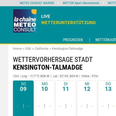
METEO CONSULT MARINE
WETTER Xpert Abonnement
WETT
LIVE
WETTERUNTERSTÜTZUNG
PROGNOSEN
WETTERKART
Home
USA
California
Kensington-Talmadge
WETTERVORHERSAGE STADT
KENSINGTON-TALMADGE
USA
Lng : -117°5’,808 W
Lat : 32°45’,804 N
Höhe : 97m
SO
MO
DI
MI
DO
09
10
11
12
13
-
-
-
-
-
-
-
-
-
-