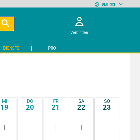
DEUTSCH
Verbinden
DIENSTE
PRO
MI
DO
FR
SA
SO
19
20
21
22
23
-
-
-
-
-
-
-
-
-