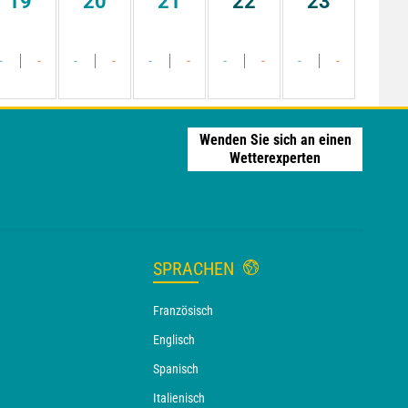
19
20
21
22
23
-
-
-
-
-
-
-
-
-
-
Wenden Sie sich an einen
Wetterexperten
SPRACHEN
Französisch
Englisch
Spanisch
Italienisch