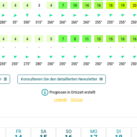
4
4
4
3
4
7
10
14
16
18
19
20
280
°
35
°
350
°
315
°
260
°
260
°
260
°
260
°
255
°
255
°
255
°
250
4
4
4
4
5
7
8
11
13
15
16
16
-
-
-
-
-
-
-
-
-
-
-
-
255
°
255
°
275
°
280
°
250
°
255
°
255
°
250
°
250
°
250
°
250
°
250
r
Konsultieren Sie den detaillierten Newsletter
Prognosen in Ortszeit erstellt
Legende
Glossar
FR
SA
SO
MO
DI