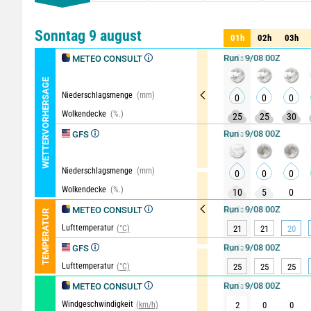
Komparator
Detaillierte
Sonntag 9 august
01h
02h
03h
01h
02h
03h
Run : 9/08 00Z
METEO CONSULT
WETTERVORHERSAGE
Niederschlagsmenge
(mm)
0
0
0
Wolkendecke
(%.)
25
25
30
Run : 9/08 00Z
GFS
Niederschlagsmenge
(mm)
0
0
0
Wolkendecke
(%.)
10
5
0
Run : 9/08 00Z
METEO CONSULT
TEMPERATUR
Lufttemperatur
(°C)
21
21
20
Run : 9/08 00Z
GFS
Lufttemperatur
(°C)
25
25
25
Run : 9/08 00Z
METEO CONSULT
Windgeschwindigkeit
(km/h)
2
0
0