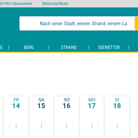
ER PRO Abonnement
Wetterzertifikate
E
BERG
STRAND
SEEWETTER
FR
SA
SO
MO
DI
14
15
16
17
18
-
-
-
-
-
-
-
-
-
-
-