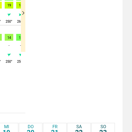
19
18
16
13
10
9
7
5
4
°
250
°
260
°
250
°
260
°
255
°
250
°
260
°
250
°
245
°
14
12
12
9
7
8
7
6
5
-
-
-
-
-
-
-
-
-
°
250
°
250
°
245
°
250
°
245
°
245
°
250
°
250
°
240
°
MI
DO
FR
SA
SO