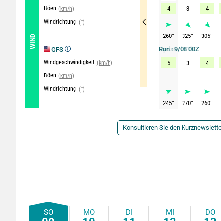
Böen
4
3
4
(km/h)
Windrichtung
(°)
260
°
325
°
305
°
WIND
Run : 9/08 00Z
GFS
Windgeschwindigkeit
(km/h)
5
3
4
Böen
-
-
-
(km/h)
Windrichtung
(°)
245
°
270
°
260
°
Konsultieren Sie den Kurznewslette
SO
MO
DI
MI
DO