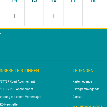
14
15
16
17
18
-
-
-
-
-
-
-
-
-
-
-
T
UNSERE LEISTUNGEN
LEGENDEN
ETTER Xpert Abonnement
Kartenlegende
ETTER PRO Abonnement
Piktogrammlegende
eratung mit einem Vorhersager
Glossar
RO-Newsletter