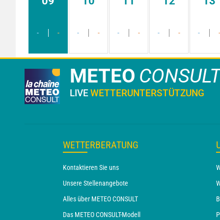
09
10
11
12
13
-
-
-
-
-
-
-
-
-
METEO
CONSUL
LIVE
WETTERUNTERSTÜTZUNG
WETTERBERATUNG
Kontaktieren Sie uns
W
Unsere Stellenangebote
W
Alles über METEO CONSULT
B
Das METEO CONSULT-Modell
P