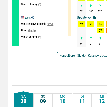
Windrichtung
(°)
25
°
30
°
25
°
Update vor 3h
GFS
Windgeschwindigkeit
(km/h)
24
24
26
Böen
-
-
27
(km/h)
Windrichtung
(°)
0
°
0
°
5
°
Konsultieren Sie den Kurznewslette
SA
SO
MO
DI
MI
08
09
10
11
12