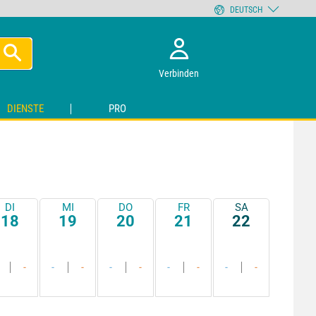
DEUTSCH
Verbinden
DIENSTE
PRO
DI
MI
DO
FR
SA
18
19
20
21
22
-
-
-
-
-
-
-
-
-