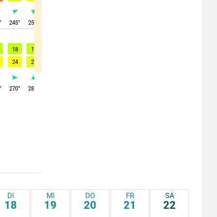
°
245
°
255
°
265
°
275
°
285
°
290
°
300
°
305
°
295
°
18
17
17
18
18
16
12
15
17
24
22
24
25
23
19
14
16
19
°
270
°
285
°
290
°
300
°
305
°
315
°
315
°
305
°
305
°
DI
MI
DO
FR
SA
18
19
20
21
22