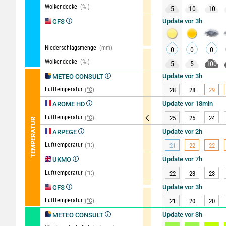
Wolkendecke
(%.)
5
10
10
Update vor 3h
GFS
Niederschlagsmenge
(mm)
0
0
0
Wolkendecke
(%.)
5
5
100
Update vor 3h
METEO CONSULT
Lufttemperatur
(°C)
28
28
29
Update vor 18min
AROME HD
Lufttemperatur
(°C)
25
25
24
TEMPERATUR
Update vor 2h
ARPEGE
Lufttemperatur
(°C)
21
22
22
Update vor 7h
UKMO
Lufttemperatur
(°C)
22
23
23
Update vor 3h
GFS
Lufttemperatur
(°C)
21
20
20
Update vor 3h
METEO CONSULT