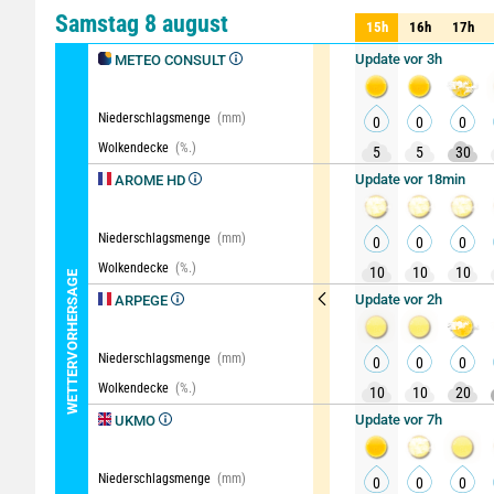
Komparator
Detaillierte
Samstag 8 august
15h
16h
17h
15h
16h
17h
Update vor 3h
METEO CONSULT
Niederschlagsmenge
(mm)
0
0
0
Wolkendecke
(%.)
5
5
30
Update vor 18min
AROME HD
Niederschlagsmenge
(mm)
0
0
0
Wolkendecke
(%.)
10
10
10
WETTERVORHERSAGE
Update vor 2h
ARPEGE
Niederschlagsmenge
(mm)
0
0
0
Wolkendecke
(%.)
10
10
20
Update vor 7h
UKMO
Niederschlagsmenge
(mm)
0
0
0