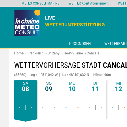
METEO CONSULT MARINE
WETTER Xpert Abonnement
WETT
LIVE
WETTERUNTERSTÜTZUNG
PROGNOSEN
WETTERKART
Home
Frankreich
Brittany
Ille-et-Vilaine
Cancale
WETTERVORHERSAGE STADT
CANCA
(35260)
Lng : -1°51’,042 W
Lat : 48°40’,632 N
Höhe : 46m
SA
SO
MO
DI
MI
08
09
10
11
12
-
-
-
-
-
-
-
-
-
-