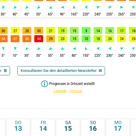
30
°
40
°
45
°
55
°
65
°
90
°
165
°
220
°
245
°
255
°
265
°
255
30
27
28
30
21
19
13
9
14
16
17
18
34
37
38
44
29
23
15
10
18
20
24
25
5
°
10
°
35
°
55
°
55
°
55
°
80
°
155
°
225
°
230
°
240
°
250
r
Konsultieren Sie den detaillierten Newsletter
Prognosen in Ortszeit erstellt
Legende
Glossar
DO
FR
SA
SO
MO
13
14
15
16
17