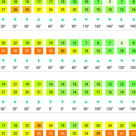
18
18
18
17
17
13
10
10
7
5
7
8
27
28
29
27
26
25
20
15
15
13
12
16
20
°
25
°
30
°
35
°
65
°
70
°
95
°
110
°
135
°
145
°
160
°
195
20
22
19
20
19
15
12
7
8
7
6
8
31
36
35
33
32
30
23
18
13
11
10
10
10
°
10
°
15
°
20
°
30
°
30
°
45
°
40
°
65
°
85
°
120
°
135
19
21
19
17
14
14
13
14
15
12
12
11
21
23
23
21
18
15
14
15
17
16
14
13
30
°
25
°
30
°
20
°
5
°
0
°
15
°
50
°
105
°
120
°
140
°
130
17
18
22
28
24
19
13
20
23
24
22
19
21
22
27
35
35
35
22
24
29
31
31
31