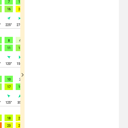
7
12
13
15
13
7
11
17
18
16
24
22
23
21
22
20
26
28
°
225
°
270
°
285
°
285
°
285
°
280
°
285
°
305
°
300
°
8
4
7
8
9
9
5
14
18
11
13
10
13
16
19
20
27
31
°
120
°
150
°
185
°
175
°
205
°
195
°
330
°
310
°
305
°
10
2
3
1
2
5
5
7
9
17
10
4
3
-
-
-
-
10
°
125
°
35
°
175
°
225
°
35
°
115
°
95
°
60
°
25
°
18
21
24
26
27
29
30
25
20
23
27
31
33
34
37
39
38
39