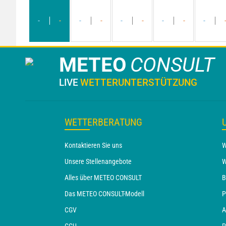
-
-
-
-
-
-
-
-
-
METEO
CONSULT
LIVE
WETTERUNTERSTÜTZUNG
WETTERBERATUNG
Kontaktieren Sie uns
W
Unsere Stellenangebote
W
Alles über METEO CONSULT
B
Das METEO CONSULT-Modell
P
CGV
A