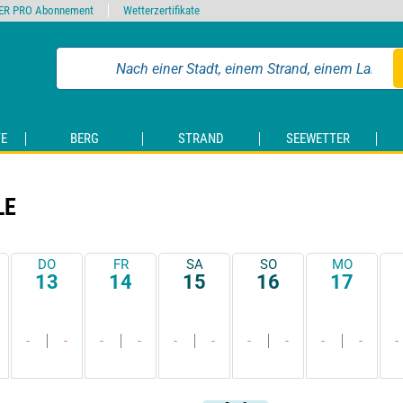
ER PRO Abonnement
Wetterzertifikate
E
BERG
STRAND
SEEWETTER
LE
DO
FR
SA
SO
MO
13
14
15
16
17
-
-
-
-
-
-
-
-
-
-
-