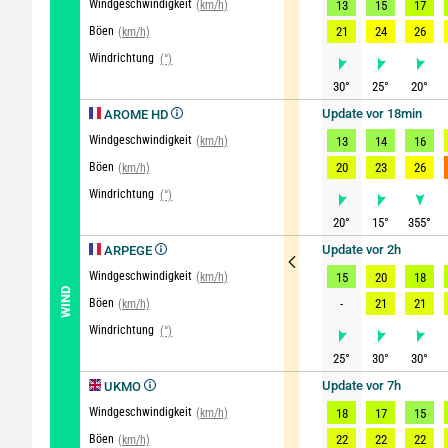
Windgeschwindigkeit
(km/h)
13
15
17
Böen
21
24
26
(km/h)
Windrichtung
(°)
30
°
25
°
20
°
Update vor 18min
AROME HD
Windgeschwindigkeit
(km/h)
13
14
16
Böen
20
23
26
(km/h)
Windrichtung
(°)
20
°
15
°
355
°
Update vor 2h
ARPEGE
Windgeschwindigkeit
(km/h)
15
20
18
WIND
Böen
-
21
21
(km/h)
Windrichtung
(°)
25
°
30
°
30
°
Update vor 7h
UKMO
Windgeschwindigkeit
(km/h)
18
17
15
Böen
22
22
22
(km/h)