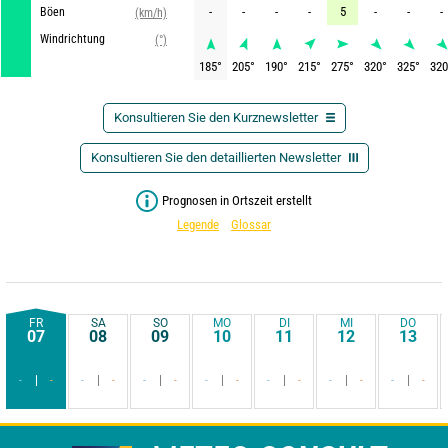
-
-
-
-
5
-
-
-
Böen
(km/h)
Windrichtung
(°)
185
°
205
°
190
°
215
°
275
°
320
°
325
°
320
Konsultieren Sie den Kurznewsletter
Konsultieren Sie den detaillierten Newsletter
Prognosen in Ortszeit erstellt
Legende
Glossar
FR
SA
SO
MO
DI
MI
DO
07
08
09
10
11
12
13
-
-
-
-
-
-
-
-
-
-
-
-
-
-