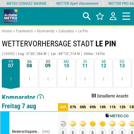
METEO CONSULT MARINE
WETTER Xpert Abonnement
WETTER PRO Ab
Home
Frankreich
Normandy
Calvados
Le Pin
WETTERVORHERSAGE STADT
LE PIN
(14590)
Lng : 0°20’,184 W
Lat : 49°12’,714 N
Höhe : 147m
FR
SA
SO
MO
DI
MI
DO
07
08
09
10
11
12
13
-
-
-
-
-
-
-
-
-
-
-
-
-
-
Komparator
Detaillierte Ansicht
Synthetische Ansicht
Freitag 7 aug
06h
07h
08h
09h
10h
11h
12h
13
06h
07h
08h
09h
10h
11h
12h
13
METEO CONSULT
Niederschlagsmenge
(mm)
0
0
0
0
0
0
0
0