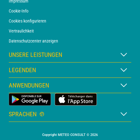
Impressum
Cookie-Info
Cookies konfigurieren
Vertraulichkeit
Datenschutzcenter anzeigen
UNSERE LEISTUNGEN
WETTER Xpert Abonnement
LEGENDEN
WETTER PRO Abonnement
Kartenlegende
ANWENDUNGEN
Beratung mit einem Vorhersager
Piktogrammlegende
PRO-Newsletter
Wetter-App für Land
Glossar
Alarme
SPRACHEN
Personalisiertes Angebot
Französisch
Meereswettervorhersage
Copyright METEO CONSULT © 2026
Englisch