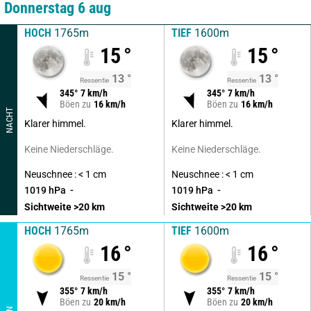
Donnerstag 6 aug
HOCH
1765m
TIEF
1600m
15
°
15
°
13
°
13
°
Ressentie
Ressentie
345
°
7
km/h
345
°
7
km/h
Böen zu
16
km/h
Böen zu
16
km/h
NACHT
Klarer himmel.
Klarer himmel.
Keine Niederschläge.
Keine Niederschläge.
Neuschnee : < 1 cm
Neuschnee : < 1 cm
1019
hPa
1019
hPa
Sichtweite
>20
km
Sichtweite
>20
km
HOCH
1765m
TIEF
1600m
16
°
16
°
15
°
15
°
Ressentie
Ressentie
355
°
7
km/h
355
°
7
km/h
Böen zu
20
km/h
Böen zu
20
km/h