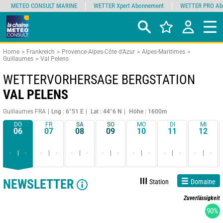
METEO CONSULT MARINE
WETTER Xpert Abonnement
WETTER PRO Ab
Home
Frankreich
Provence-Alpes-Côte d'Azur
Alpes-Maritimes
Guillaumes
Val Pelens
WETTERVORHERSAGE BERGSTATION
VAL PELENS
Guillaumes FRA
Lng : 6°51 E
Lat : 44°6 N
Höhe : 1600m
DO
FR
SA
SO
MO
DI
MI
06
07
08
09
10
11
12
-
-
-
-
-
-
-
-
-
-
-
-
-
-
NEWSLETTER
Station
Domaine
Zuverlässigkeit
90%