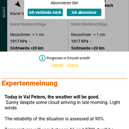
325
°
5
km/h
325
°
5
km/h
Abonnieren Sie!
Böen zu
14
km/h
Böen zu
14
km/h
NACHT
Ich verbinde mich
Ich abonniere
Klarer himmel.
Klarer himmel.
Keine Niederschläge.
Keine Niederschläge.
Neuschnee : < 1 cm
Neuschnee : < 1 cm
1017
hPa
1017
hPa
Sichtweite
>20
km
Sichtweite
>20
km
Prognosen in Ortszeit erstellt
Legende
Glossar
Expertenmeinung
Today in Val Pelens,
the weather will be good.
 Sunny despite some cloud arriving in late morning. Light 
winds.
The reliability of the situation is assessed at 90%.