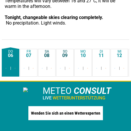
Temperatures will vary between 16 and 27°C, it will be 
warm in the afternoon.
Tonight,
changeable skies clearing completely.
 No precipitation. Light winds.
DO
FR
SA
SO
MO
DI
MI
06
07
08
09
10
11
12
-
-
-
-
-
-
-
-
-
-
-
-
-
-
METEO
CONSULT
LIVE
WETTERUNTERSTÜTZUNG
Wenden Sie sich an einen Wetterexperten