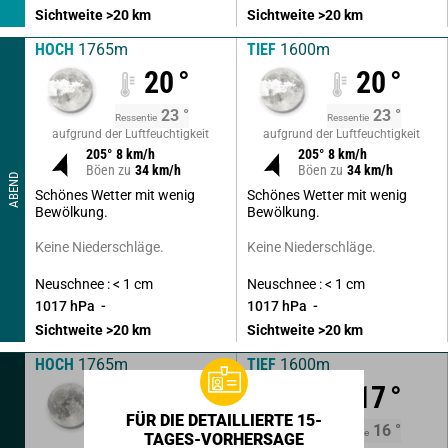
Sichtweite
>20
km
Sichtweite
>20
km
HOCH
1765m
TIEF
1600m
20
°
20
°
23
°
23
°
Ressentie
Ressentie
aufgrund der Luftfeuchtigkeit
aufgrund der Luftfeuchtigkeit
205
°
8
km/h
205
°
8
km/h
Böen zu
34
km/h
Böen zu
34
km/h
ABEND
Schönes Wetter mit wenig
Schönes Wetter mit wenig
Bewölkung.
Bewölkung.
Keine Niederschläge.
Keine Niederschläge.
Neuschnee : < 1 cm
Neuschnee : < 1 cm
1017
hPa
1017
hPa
Sichtweite
>20
km
Sichtweite
>20
km
HOCH
1765m
TIEF
1600m
17
°
17
°
FÜR DIE DETAILLIERTE 15-
16
°
16
°
Ressentie
Ressentie
TAGES-VORHERSAGE