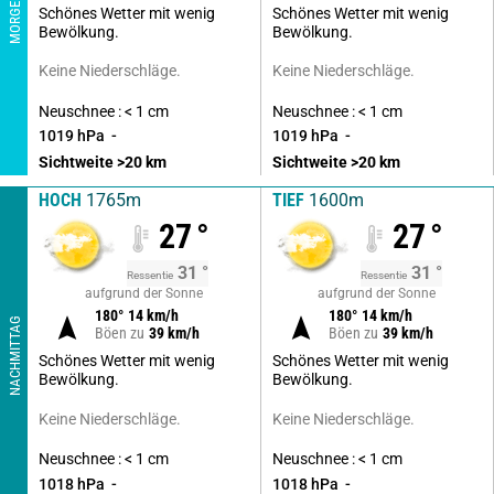
MORGEN
Schönes Wetter mit wenig
Schönes Wetter mit wenig
Bewölkung.
Bewölkung.
Keine Niederschläge.
Keine Niederschläge.
Neuschnee : < 1 cm
Neuschnee : < 1 cm
1019
hPa
1019
hPa
Sichtweite
>20
km
Sichtweite
>20
km
HOCH
1765m
TIEF
1600m
27
°
27
°
31
°
31
°
Ressentie
Ressentie
aufgrund der Sonne
aufgrund der Sonne
180
°
14
km/h
180
°
14
km/h
NACHMITTAG
Böen zu
39
km/h
Böen zu
39
km/h
Schönes Wetter mit wenig
Schönes Wetter mit wenig
Bewölkung.
Bewölkung.
Keine Niederschläge.
Keine Niederschläge.
Neuschnee : < 1 cm
Neuschnee : < 1 cm
1018
hPa
1018
hPa