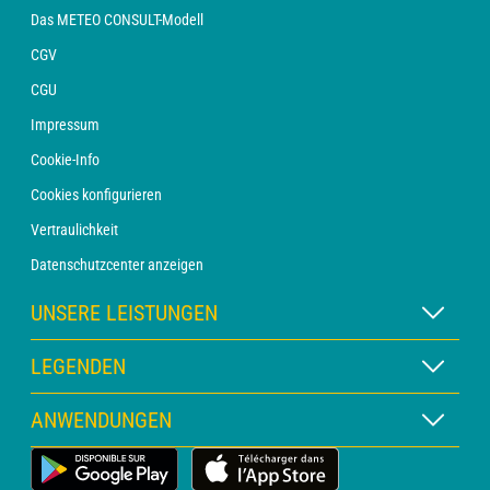
Das METEO CONSULT-Modell
CGV
CGU
Impressum
Cookie-Info
Cookies konfigurieren
Vertraulichkeit
Datenschutzcenter anzeigen
UNSERE LEISTUNGEN
WETTER Xpert Abonnement
LEGENDEN
WETTER PRO Abonnement
Kartenlegende
ANWENDUNGEN
Beratung mit einem Vorhersager
Piktogrammlegende
PRO-Newsletter
Wetter-App für Land
Glossar