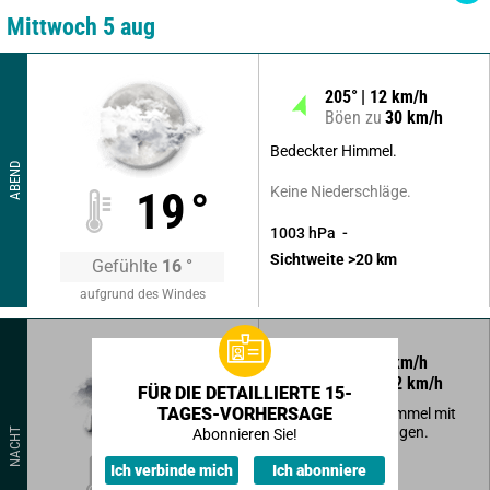
Mittwoch 5 aug
205
°
12
km/h
Böen zu
30
km/h
Bedeckter Himmel.
ABEND
Keine Niederschläge.
19
°
1003
hPa
Sichtweite
>20
km
Gefühlte
16
°
aufgrund des Windes
205
°
18
km/h
Böen zu
42
km/h
FÜR DIE DETAILLIERTE 15-
TAGES-VORHERSAGE
Stark bewölkter Himmel mit
kurzen Aufheiterungen.
NACHT
Abonnieren Sie!
16
°
Ich verbinde mich
Ich abonniere
Einige Schauer.