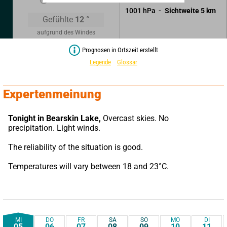
1001
hPa
Sichtweite
5
km
Gefühlte
12
°
aufgrund des Windes
Prognosen in Ortszeit erstellt
Legende
Glossar
Expertenmeinung
Tonight in Bearskin Lake,
 Overcast skies. No 
precipitation. Light winds.
The reliability of the situation is good.
Temperatures will vary between 18 and 23°C.
MI
DO
FR
SA
SO
MO
DI
05
06
07
08
09
10
11