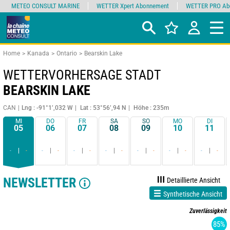
METEO CONSULT MARINE
WETTER Xpert Abonnement
WETTER PRO Ab
Home
Kanada
Ontario
Bearskin Lake
WETTERVORHERSAGE STADT
BEARSKIN LAKE
CAN
Lng : -91°1’,032 W
Lat : 53°56’,94 N
Höhe : 235m
MI
DO
FR
SA
SO
MO
DI
05
06
07
08
09
10
11
-
-
-
-
-
-
-
-
-
-
-
-
-
-
NEWSLETTER
Detaillierte Ansicht
Synthetische Ansicht
Zuverlässigkeit
85%