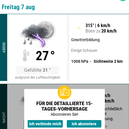
Freitag 7 aug
315
°
6
km/h
Böen zu
20
km/h
Gewitterbildung.
ABEND
Einige Schauer.
27
°
1006
hPa
Sichtweite
2
km
Gefühlte
31
°
aufgrund der Luftfeuchtigkeit
205
°
2
km/h
Böen zu
5
km/h
FÜR DIE DETAILLIERTE 15-
TAGES-VORHERSAGE
Tiefstehende, sich schließlich
am Boden als Nebel
NACHT
Abonnieren Sie!
absetzende Bewölkung.
25
°
Ich verbinde mich
Ich abonniere
Zunehmend seltener