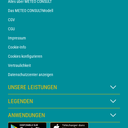
Alles über METEO CONSULT
Das METEO CONSULT-Modell
CGV
CGU
Impressum
Cookie-Info
Cookies konfigurieren
Vertraulichkeit
Datenschutzcenter anzeigen
UNSERE LEISTUNGEN
WETTER Xpert Abonnement
LEGENDEN
WETTER PRO Abonnement
Kartenlegende
ANWENDUNGEN
Beratung mit einem Vorhersager
Piktogrammlegende
PRO-Newsletter
Wetter-App für Land