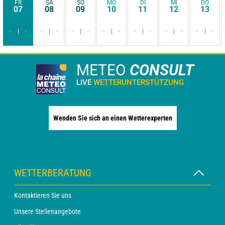
FR
SA
SO
MO
DI
MI
DO
07
08
09
10
11
12
13
-
-
-
-
-
-
-
-
-
-
-
-
-
-
METEO
CONSULT
LIVE
WETTERUNTERSTÜTZUNG
Wenden Sie sich an einen Wetterexperten
WETTERBERATUNG
Kontaktieren Sie uns
Unsere Stellenangebote