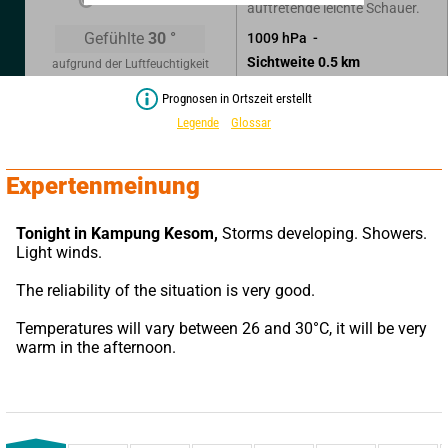
auftretende leichte Schauer.
Gefühlte
30
°
1009
hPa
Sichtweite
0.5
km
aufgrund der Luftfeuchtigkeit
Prognosen in Ortszeit erstellt
Legende
Glossar
Expertenmeinung
Tonight in Kampung Kesom,
 Storms developing. Showers. 
Light winds.
The reliability of the situation is very good.
Temperatures will vary between 26 and 30°C, it will be very 
warm in the afternoon.