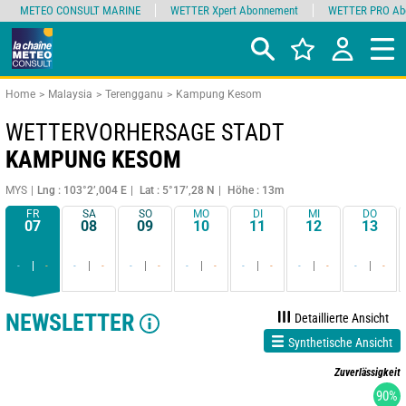
METEO CONSULT MARINE
WETTER Xpert Abonnement
WETTER PRO Ab
Home
Malaysia
Terengganu
Kampung Kesom
WETTERVORHERSAGE STADT
KAMPUNG KESOM
MYS
Lng : 103°2’,004 E
Lat : 5°17’,28 N
Höhe : 13m
FR
SA
SO
MO
DI
MI
DO
07
08
09
10
11
12
13
-
-
-
-
-
-
-
-
-
-
-
-
-
-
NEWSLETTER
Detaillierte Ansicht
Synthetische Ansicht
Zuverlässigkeit
90%