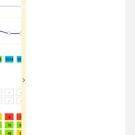
5
1014
1014
1014
1014
1015
1015
1015
1015
1015
-
-
-
-
-
-
-
-
-
-
-
-
-
-
-
-
-
-
4
4
4
4
4
4
4
3
3
76
82
88
95
101
84
76
76
78
48
52
55
58
61
53
48
48
50