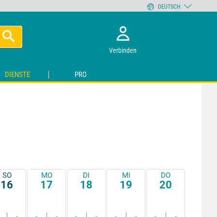
DEUTSCH
Verbinden
DIENSTE
PRO
SO
MO
DI
MI
DO
16
17
18
19
20
-
-
-
-
-
-
-
-
-