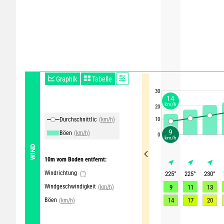
Graphik
Tabelle
30
14
km/h
20
Durchschnittliche Winde
(km/h)
10
9
Böen
(km/h)
0
km/h
WIND
10m vom Boden entfernt:
Windrichtung
(°)
225
°
225
°
230
°
Windgeschwindigkeit
(km/h)
9
11
13
Böen
14
17
20
(km/h)