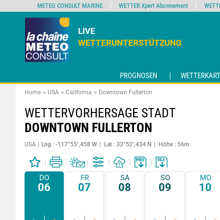
METEO CONSULT MARINE
WETTER Xpert Abonnement
WETT
LIVE
WETTERUNTERSTÜTZUNG
PROGNOSEN
WETTERKART
Home
USA
California
Downtown Fullerton
WETTERVORHERSAGE STADT
DOWNTOWN FULLERTON
USA
Lng : -117°55’,458 W
Lat : 33°52’,434 N
Höhe : 56m
DO
FR
SA
SO
MO
06
07
08
09
10
-
-
-
-
-
-
-
-
-
-