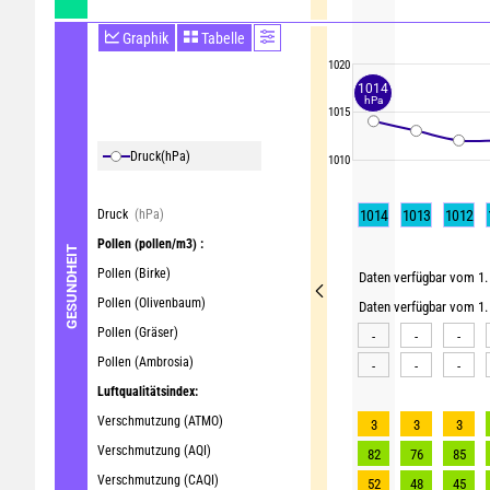
Graphik
Tabelle
1020
1014
hPa
1015
Druck
(hPa)
1010
Druck
(hPa)
1014
1013
1012
Pollen
(pollen/m3) :
GESUNDHEIT
Pollen (Birke)
Daten verfügbar vom 1. 
Pollen (Olivenbaum)
Daten verfügbar vom 1. 
Pollen (Gräser)
-
-
-
Pollen (Ambrosia)
-
-
-
Luftqualitätsindex:
Verschmutzung (ATMO)
3
3
3
Verschmutzung (AQI)
82
76
85
Verschmutzung (CAQI)
52
48
45