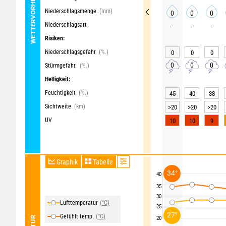
WETTERVORHERSAGE
Niederschlagsmenge
(mm)
0
0
0
Niederschlagsart
-
-
-
Risiken:
Niederschlagsgefahr
(%.)
0
0
0
0
0
0
Stürmgefahr.
(%.)
Helligkeit:
Feuchtigkeit
(%.)
45
40
38
Sichtweite
(km)
>20
>20
>20
UV
10
10
9
Graphik
Tabelle
34°
40
35
30
Lufttemperatur
(°C)
25
27°
Gefühlt temp.
(°C)
20