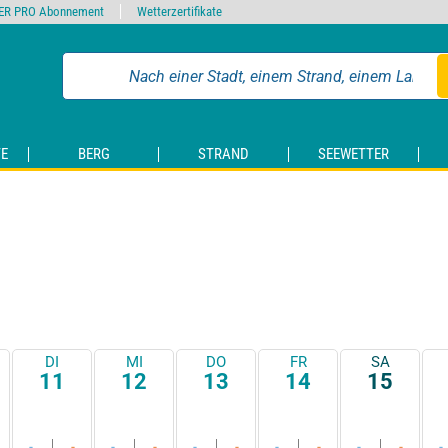
ER PRO Abonnement
Wetterzertifikate
E
BERG
STRAND
SEEWETTER
DI
MI
DO
FR
SA
11
12
13
14
15
-
-
-
-
-
-
-
-
-
-
-