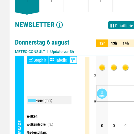
NEWSLETTER
Detaillierte
Donnerstag 6 august
12h
13h
14h
12h
13h
14h
Update vor 3h
METEO CONSULT
Graphik
Tabelle
3
0
mm
Regen
(mm)
0
Wolken:
Wolkendecke
(%.)
0
0
0
Niederschlag: