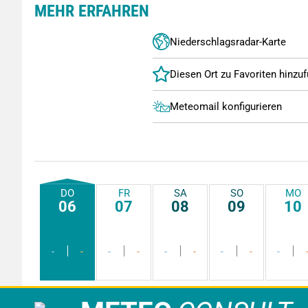
MEHR ERFAHREN
Niederschlagsradar-Karte
Meteomail konfigurieren
DO
FR
SA
SO
MO
06
07
08
09
10
-
-
-
-
-
-
-
-
-