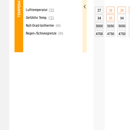
TEMPERATUR
Lufttemperatur
(°C)
27
28
28
Gefühlte Temp.
(°C)
34
35
34
Null-Grad-Isotherme
(m)
5000
5050
5050
Regen-/Schneegrenze
(m)
4700
4750
4750