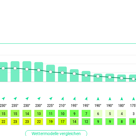
230
°
235
°
230
°
230
°
225
°
210
°
195
°
195
°
190
°
190
°
180
°
175
15
15
14
13
11
10
9
7
6
5
4
3
22
23
23
22
19
17
14
12
9
9
8
8
Wettermodelle vergleichen