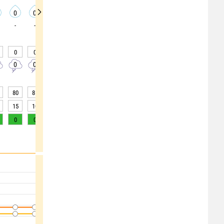
0
0
0
0
0
0
0
0
0
-
-
-
-
-
-
-
-
-
0
0
0
0
0
0
0
0
0
0
0
0
0
0
0
0
0
0
80
81
81
81
79
73
64
56
50
15
10
10
10
15
>20
>20
>20
>20
0
0
0
0
0
1
3
5
8