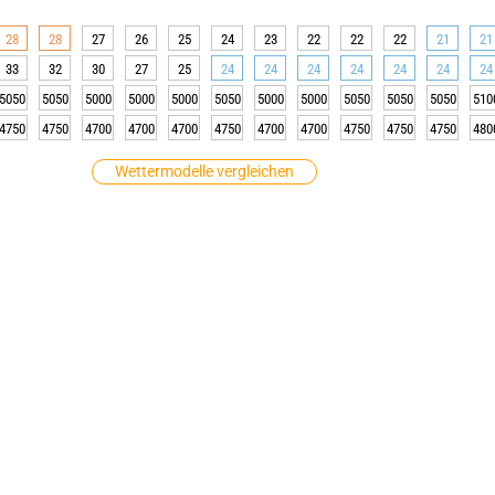
28
28
27
26
25
24
23
22
22
22
21
21
33
32
30
27
25
24
24
24
24
24
24
24
5050
5050
5000
5000
5000
5050
5000
5000
5050
5050
5050
510
4750
4750
4700
4700
4700
4750
4700
4700
4750
4750
4750
480
Wettermodelle vergleichen